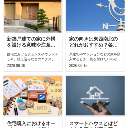
新築戸建ての家に外構
家の向きは東西南北の
を設ける意味や注意点
どれがおすすめ？各方
について解説
角の特徴や注意点など
住宅におけるフェンスやウッドデ
戸建てやマンションなどの家を購
をご紹介
ッキ、植え込みなどのエクステリ
入するとき、気を付けたいのが方
アは、建物の外観を左右する重要
角です。 どちらに向いた家なの
2026-06-19
2026-06-15
なポ...
かで...
住宅購入におけるオー
スマートハウスとはど