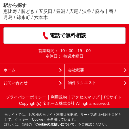
駅から探す
恵比寿
/
勝どき
/
五反田
/
豊洲
/
広尾
/
渋谷
/
麻布十番
/
月島
/
錦糸町
/
六本木
電話で無料相談
営業時間：
10：00～19：00
定休日：
毎週水曜日
ホーム
会社概要
お問い合わせ
物件リクエスト
プライバシーポリシー
利用規約
アクセスマップ
PCサイト
Copyright(c) 宝ホーム株式会社 All rights reserved.
当サイトでは、お客様の当サイト利用状況把握、サービス向上検討を目的と
して、クッキー（Cookie）を使用しています。
詳しくは、当社の
「Cookieの取扱いについて」
をご確認ください。