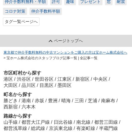
仲介手数料無料・半額
許可
趣味
プレゼント
窓
耐震
コロナ対策
仲介手数料半額
タグ一覧ページへ
ページトップへ
東京都で仲介手数料無料の中古マンションをご購入の方は宝ホーム株式会社へ
>
宝ホーム株式会社のスタッフブログ記事一覧 | 全記事一覧
市区町村から探す
港区
/
渋谷区
/
世田谷区
/
江東区
/
新宿区
/
中央区
/
大田区
/
品川区
/
目黒区
/
墨田区
町名から探す
勝どき
/
港南
/
赤坂
/
豊洲
/
晴海
/
三田
/
芝浦
/
南麻布
/
西新宿
/
六本木
路線から探す
山手線
/
都営大江戸線
/
日比谷線
/
南北線
/
都営三田線
/
都営浅草線
/
総武線
/
京浜東北線
/
有楽町線
/
半蔵門線