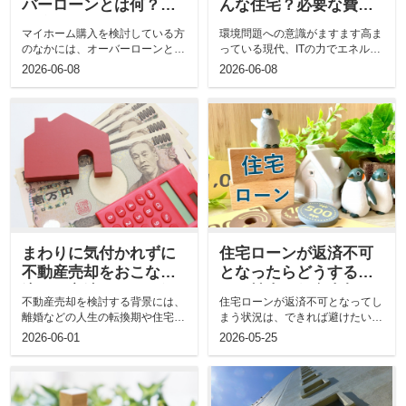
バーローンとは何？そ
んな住宅？必要な費用
の注意点とリスクは？
と購入するメリットを
マイホーム購入を検討している方
環境問題への意識がますます高ま
解説
のなかには、オーバーローンとい
っている現代、ITの力でエネルギ
う言葉を耳にしたことがある方も
ーを管理する「スマートハウス」
2026-06-08
2026-06-08
いら...
の...
まわりに気付かれずに
住宅ローンが返済不可
不動産売却をおこなう
となったらどうするべ
流れや方法について解
き？競売と任意売却の
不動産売却を検討する背景には、
住宅ローンが返済不可となってし
説！
違いを解説
離婚などの人生の転換期や住宅ロ
まう状況は、できれば避けたいも
ーンの返済トラブルなど、人に知
の。 しかし、病気、怪我、経済
2026-06-01
2026-05-25
られ...
的な...