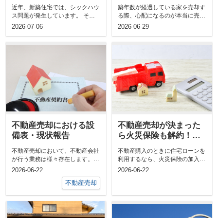
れる症状について
リット・デメリットと
近年、新築住宅では、シックハウ
築年数が経過している家を売却す
注意点を解説
ス問題が発生しています。 そこ
る際、心配になるのが本当に売れ
で今回は、住宅を新築する際のホ
るのかということではないでしょ
2026-07-06
2026-06-29
ルム...
うか...
不動産売却における設
不動産売却が決まった
備表・現状報告
ら火災保険も解約！タ
イミングや返金の手続
不動産売却において、不動産会社
不動産購入のときに住宅ローンを
きとは
が行う業務は様々存在します。今
利用するなら、火災保険の加入は
回は、『設備表』と『物件情報報
必須となっている場合もあるでし
2026-06-22
2026-06-22
告書』に関...
ょう...
不動産売却