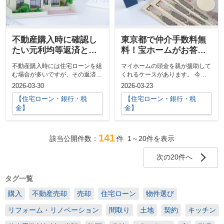
不動産購入時に確認し
東京都で仲介手数料無
たい元利均等返済と元
料！宝ホームがお答え
金均等返済の違いを東
します！住宅ローンの
不動産購入時には住宅ローンを組
マイホームの頭金を親が援助して
京都で仲介手数料無料
頭金を誰かから援助し
む場合が多いですが、その返済方
くれるケースがあります。 今回
の宝ホームが解説
てもらう際の注意点と
法には、「元利均等返済」と「元
は、親からマイホームの頭金の援
2026-03-30
2026-03-23
は
金均...
助を...
【住宅ローン・銀行・税
【住宅ローン・銀行・税
金】
金】
141
該当公開件数：
件
1～20
件を表示
次の20件へ
タグ一覧
購入
不動産売却
売却
住宅ローン
物件選び
リフォーム・リノベーション
間取り
土地
契約
キッチン