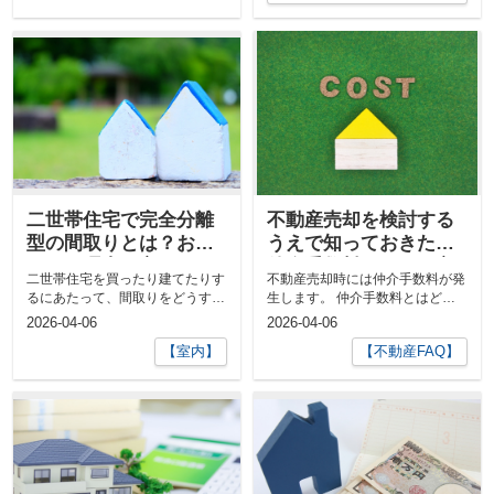
二世帯住宅で完全分離
不動産売却を検討する
型の間取りとは？おす
うえで知っておきたい
すめの理由を宝ホーム
仲介手数料について宝
二世帯住宅を買ったり建てたりす
不動産売却時には仲介手数料が発
が解説！
ホームが説明します
るにあたって、間取りをどうすべ
生します。 仲介手数料とはどん
きか迷う方が多いのではないでし
な手数料なのでしょうか。 ここ
2026-04-06
2026-04-06
ょう...
では...
【室内】
【不動産FAQ】