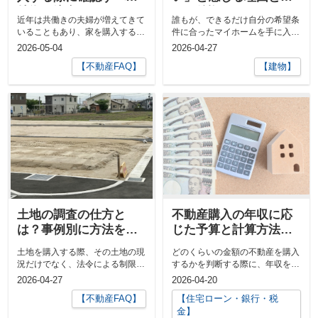
特徴や注意すべきポイ
は？後悔しないポイン
近年は共働きの夫婦が増えてきて
誰もが、できるだけ自分の希望条
ントを宝ホームが解説
トを宝ホームがご紹
いることもあり、家を購入する際
件に合ったマイホームを手に入れ
介！
に共同名義を考えるケースも多い
たいと願うものです。 立地条件
2026-05-04
2026-04-27
ので...
の良...
【不動産FAQ】
【建物】
土地の調査の仕方と
不動産購入の年収に応
は？事例別に方法を東
じた予算と計算方法を
京都・宝ホームが解
東京都で仲介手数料無
土地を購入する際、その土地の現
どのくらいの金額の不動産を購入
説！
料の宝ホームが解説！
況だけでなく、法令による制限や
するかを判断する際に、年収を加
権利関係についても十分に調査し
味することは重要です。 しかし
2026-04-27
2026-04-20
てお...
なが...
【不動産FAQ】
【住宅ローン・銀行・税
金】