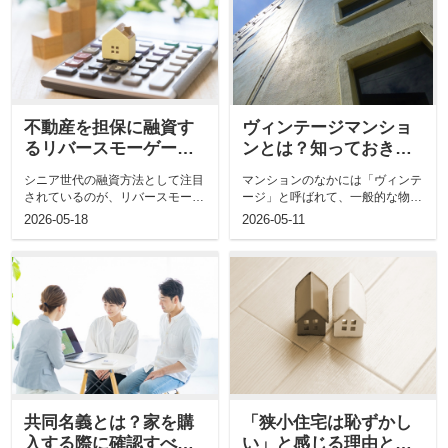
不動産を担保に融資す
ヴィンテージマンショ
るリバースモーゲージ
ンとは？知っておきた
とは？その特徴につい
い概要や魅力などをご
シニア世代の融資方法として注目
マンションのなかには「ヴィンテ
てご紹介
紹介
されているのが、リバースモーゲ
ージ」と呼ばれて、一般的な物件
ージです。 歳を重ねてからお金
と区別されているものがあること
2026-05-18
2026-05-11
を借...
をご...
共同名義とは？家を購
「狭小住宅は恥ずかし
入する際に確認すべき
い」と感じる理由と