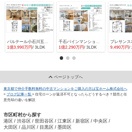
パルテール小石川五丁目 仲介手数料無料＋70万円現金プレゼント中
千石パインマンション 仲介手数料無料＋60万円現金プレゼント中
1億3,990万円
/ 3LDK
1億2,290万円
/ 3LDK
9,490万円
/
ページトップへ
東京都で仲介手数料無料の中古マンションをご購入の方は宝ホーム株式会社へ
>
ブログ記事一覧
>
住宅ローンが返済不可となったらどうするべき？競売と任
意売却の違いを解説
市区町村から探す
港区
/
渋谷区
/
世田谷区
/
江東区
/
新宿区
/
中央区
/
大田区
/
品川区
/
目黒区
/
墨田区