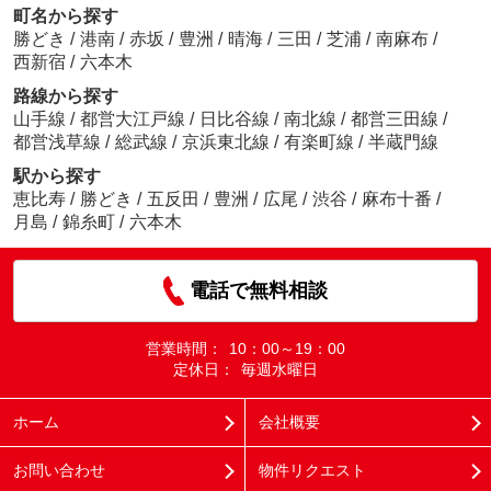
町名から探す
勝どき
/
港南
/
赤坂
/
豊洲
/
晴海
/
三田
/
芝浦
/
南麻布
/
西新宿
/
六本木
路線から探す
山手線
/
都営大江戸線
/
日比谷線
/
南北線
/
都営三田線
/
都営浅草線
/
総武線
/
京浜東北線
/
有楽町線
/
半蔵門線
駅から探す
恵比寿
/
勝どき
/
五反田
/
豊洲
/
広尾
/
渋谷
/
麻布十番
/
月島
/
錦糸町
/
六本木
電話で無料相談
営業時間：
10：00～19：00
定休日：
毎週水曜日
ホーム
会社概要
お問い合わせ
物件リクエスト