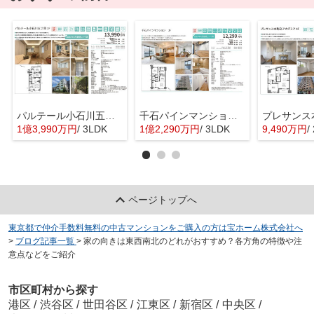
パルテール小石川五丁目 仲介手数料無料＋70万円現金プレゼント中
千石パインマンション 仲介手数料無料＋60万円現金プレゼント中
1億3,990万円
/ 3LDK
1億2,290万円
/ 3LDK
9,490万円
/
ページトップへ
東京都で仲介手数料無料の中古マンションをご購入の方は宝ホーム株式会社へ
>
ブログ記事一覧
>
家の向きは東西南北のどれがおすすめ？各方角の特徴や注
意点などをご紹介
市区町村から探す
港区
/
渋谷区
/
世田谷区
/
江東区
/
新宿区
/
中央区
/