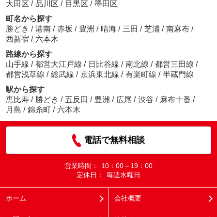
大田区
/
品川区
/
目黒区
/
墨田区
町名から探す
勝どき
/
港南
/
赤坂
/
豊洲
/
晴海
/
三田
/
芝浦
/
南麻布
/
西新宿
/
六本木
路線から探す
山手線
/
都営大江戸線
/
日比谷線
/
南北線
/
都営三田線
/
都営浅草線
/
総武線
/
京浜東北線
/
有楽町線
/
半蔵門線
駅から探す
恵比寿
/
勝どき
/
五反田
/
豊洲
/
広尾
/
渋谷
/
麻布十番
/
月島
/
錦糸町
/
六本木
電話で無料相談
営業時間：
10：00～19：00
定休日：
毎週水曜日
ホーム
会社概要