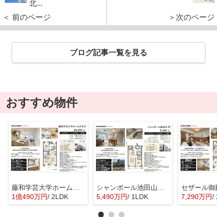
北...
＜ 前のページ
＞次のページ
ブログ記事一覧を見る
おすすめ物件
藤和学芸大学ホームズ Ⅱ 仲介手数料無料＋50万円現金プレゼント中
シャンボール池田山 仲介手数料無料＋15万円現金プレゼント中
1億490万円
/ 2LDK
5,490万円
/ 1LDK
7,290万円
/