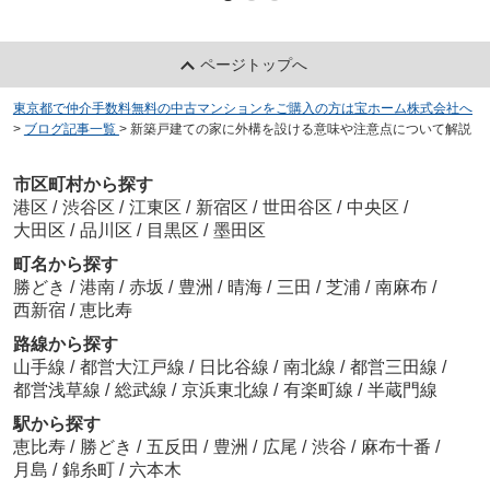
ページトップへ
東京都で仲介手数料無料の中古マンションをご購入の方は宝ホーム株式会社へ
>
ブログ記事一覧
>
新築戸建ての家に外構を設ける意味や注意点について解説
市区町村から探す
港区
/
渋谷区
/
江東区
/
新宿区
/
世田谷区
/
中央区
/
大田区
/
品川区
/
目黒区
/
墨田区
町名から探す
勝どき
/
港南
/
赤坂
/
豊洲
/
晴海
/
三田
/
芝浦
/
南麻布
/
西新宿
/
恵比寿
路線から探す
山手線
/
都営大江戸線
/
日比谷線
/
南北線
/
都営三田線
/
都営浅草線
/
総武線
/
京浜東北線
/
有楽町線
/
半蔵門線
駅から探す
恵比寿
/
勝どき
/
五反田
/
豊洲
/
広尾
/
渋谷
/
麻布十番
/
月島
/
錦糸町
/
六本木