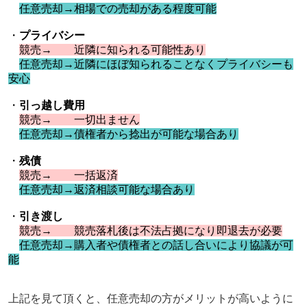
任意売却→相場での売却がある程度可能
・
プライバシー
競売→ 近隣に知られる可能性あり
任意売却→近隣にほぼ知られることなくプライバシーも
安心
・
引っ越し費用
競売→ 一切出ません
任意売却→債権者から捻出が可能な場合あり
・
残債
競売→ 一括返済
任意売却→返済相談可能な場合あり
・
引き渡し
競売→ 競売落札後は不法占拠になり即退去が必要
任意売却→購入者や債権者との話し合いにより協議が可
能
上記を見て頂くと、任意売却の方がメリットが高いように