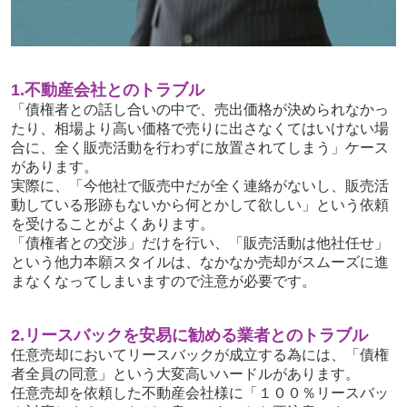
1.不動産会社とのトラブル
「債権者との話し合いの中で、売出価格が決められなかっ
たり、相場より高い価格で売りに出さなくてはいけない場
合に、全く販売活動を行わずに放置されてしまう」ケース
があります。
実際に、「今他社で販売中だが全く連絡がないし、販売活
動している形跡もないから何とかして欲しい」という依頼
を受けることがよくあります。
「債権者との交渉」だけを⾏い、「販売活動は他社任せ」
という他⼒本願スタイルは、なかなか売却がスムーズに進
まなくなってしまいますので注意が必要です。
2.リースバックを安易に勧める業者とのトラブル
任意売却においてリースバックが成⽴する為には、「債権
者全員の同意」という⼤変⾼いハードルがあります。
任意売却を依頼した不動産会社様に「１００％リースバッ