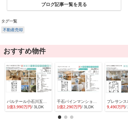
ブログ記事一覧を見る
タグ一覧
不動産売却
おすすめ物件
パルテール小石川五丁目 仲介手数料無料＋70万円現金プレゼント中
千石パインマンション 仲介手数料無料＋60万円現金プレゼント中
1億3,990万円
/ 3LDK
1億2,290万円
/ 3LDK
9,490万円
/