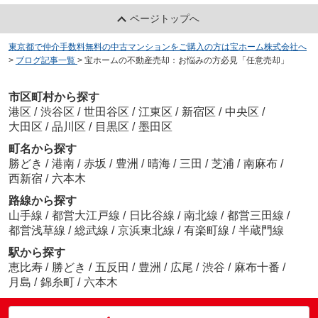
ページトップへ
東京都で仲介手数料無料の中古マンションをご購入の方は宝ホーム株式会社へ
>
ブログ記事一覧
>
宝ホームの不動産売却：お悩みの方必見「任意売却」
市区町村から探す
港区
/
渋谷区
/
世田谷区
/
江東区
/
新宿区
/
中央区
/
大田区
/
品川区
/
目黒区
/
墨田区
町名から探す
勝どき
/
港南
/
赤坂
/
豊洲
/
晴海
/
三田
/
芝浦
/
南麻布
/
西新宿
/
六本木
路線から探す
山手線
/
都営大江戸線
/
日比谷線
/
南北線
/
都営三田線
/
都営浅草線
/
総武線
/
京浜東北線
/
有楽町線
/
半蔵門線
駅から探す
恵比寿
/
勝どき
/
五反田
/
豊洲
/
広尾
/
渋谷
/
麻布十番
/
月島
/
錦糸町
/
六本木