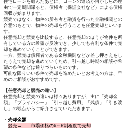
住宅ローンを組んだあとに、ローンの返済が何かしらの理
由で一定期間滞ると、債権者（保証会社など）による債権
回収が始まります。
競売ではなく、物件の所有者と融資を行った金融機関との
合意のもとで、物件の売却を⾏うことを任意売却といいま
す。
任意売却と競売を⽐較すると、任意売却のほうが物件を所
有している⽅の希望が反映でき、少しでも有利な条件で売
却を進めていくことができます。
⼀⽅、競売は債権者である⾦融機関などが差し押さえをし
たうえで売却を進めていくため、引っ越し時期の相談や希
望の条件などは通りづらいものです。
可能な限りいい条件で売却を進めたいとお考えの⽅は、早
めのご相談がおすすめです。
【任意売却と競売の違い】
任意売却と競売の違いは様々ありますが、主に「売却金
額」「プライバシー」「引っ越し費用」「残債」「引き渡
し」の観点からご紹介させていただきます。
・
売却金額
競売→ 市場価格の6～8割程度で売却