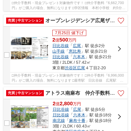
□仲介手数料・現金プレゼント対象物件です！ □仲介手数料『6,662,700
円』がご購入の場合、無料になります □学区情報 本村小学校 約5分
高陵中学校 約19分 □最寄駅 東京メトロ南北...
オープンレジデンシア広尾ザ・ハウス サウスコート 仲介手数料無料＋100万円現金プレゼント中
売買 | 中古マンション
7月25日 値下げ
2
500
億
万
円
日比谷線
「
広尾
」駅 徒歩2分
山手線
「
恵比寿
」駅 徒歩21分
日比谷線
「
六本木
」駅 徒歩21分
3階 / 2LDK / 57.42㎡
東京都
渋谷区
広尾
４丁目2-20
□仲介手数料・現金プレゼント対象物件です！ □仲介手数料『6,996,000
円』がご購入の場合、無料になります □最寄駅 日比谷線 広尾駅 徒
歩約2分 □リノベーション物件 □2019年（平成31...
アトラス南麻布 仲介手数料無料＋100万円現金プレゼント中
売買 | 中古マンション
2
2,800
億
万
円
日比谷線
「
広尾
」駅 徒歩5分
日比谷線
「
六本木
」駅 徒歩18分
南北線
「
麻布十番
」駅 徒歩18分
3階 / 2LDK / 60.43㎡