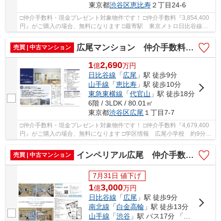
東京都
渋谷区
恵比寿
２丁目24-6
□仲介手数料・現金プレゼント対象物件です！ □仲介手数料『3,854,400
円』がご購入の場合、無料になります □最寄駅 東京メトロ日比谷線
広尾駅 徒歩約9分 □リフォーム物件 □システム...
広尾マンション 仲介手数料無料＋70万円現金プレゼント中
売買 | 中古マンション
1
2,690
億
万
円
日比谷線
「
広尾
」駅 徒歩9分
山手線
「
恵比寿
」駅 徒歩10分
東急東横線
「
代官山
」駅 徒歩18分
6階 / 3LDK / 80.01㎡
東京都
渋谷区
広尾
１丁目7-7
□仲介手数料・現金プレゼント対象物件です！ □仲介手数料『4,679,400
円』がご購入の場合、無料になります □学区情報 広尾小学校 約9分
広尾中学校 約15分 □最寄駅 東京メトロ日比...
インペリアル広尾 仲介手数料無料＋70万円現金プレゼント中
売買 | 中古マンション
7月31日 値下げ
1
3,000
億
万
円
日比谷線
「
広尾
」駅 徒歩9分
南北線
「
白金高輪
」駅 徒歩13分
山手線
「
渋谷
」駅 バス17分 「光林寺前」 停歩2分