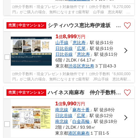
□仲介手数料・現金プレゼント対象物件です！ □仲介手数料『6,270,000
円』がご購入の場合、無料になります □最寄駅 山手線 恵比寿駅 徒
歩約7分 □リフォーム物件 □東京タワービュー □...
シティハウス恵比寿伊達坂 仲介手数料無料＋90万円現金プレゼント中
売買 | 中古マンション
1
8,999
億
万
円
山手線
「
恵比寿
」駅 徒歩11分
日比谷線
「
広尾
」駅 徒歩11分
日比谷線
「
恵比寿
」駅 徒歩11分
6階 / 2LDK / 64.17㎡
東京都
渋谷区
恵比寿
３丁目43-3
□仲介手数料・現金プレゼント対象物件です！ □仲介手数料『6,600,000
円』がご購入の場合、無料になります □最寄駅 JR山手線 恵比寿駅
徒歩約11分 □主要採光面 南西向き □食洗機・...
ハイネス南麻布 仲介手数料無料＋90万円現金プレゼント中
売買 | 中古マンション
1
9,990
億
万
円
南北線
「
麻布十番
」駅 徒歩8分
日比谷線
「
広尾
」駅 徒歩12分
南北線
「
白金高輪
」駅 徒歩18分
2階 / 2LDK / 93.98㎡
東京都
港区
南麻布
１丁目1-5