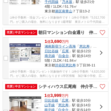
千代田線
「
乃木坂
」駅 徒歩21分
4階 / 1LDK / 51.76㎡
東京都
港区
南青山
７丁目13-2
□仲介手数料・現金プレゼント対象物件です！ □仲介手数料『5,012,700
円』がご購入の場合、無料になります □最寄駅 東京メトロ千代田線
表参道駅 徒歩約12分 □リノベーション物件 □...
朝日マンション白金通り 仲介手数料無料＋70万円現金プレゼント中
売買 | 中古マンション
1
3,690
億
万
円
湘南新宿ライン高海
「
恵比寿
」駅 徒歩13分
日比谷線
「
広尾
」駅 徒歩12分
南北線
「
白金台
」駅 徒歩14分
5階 / 2LDK / 61.84㎡
東京都
渋谷区
恵比寿
３丁目38-11
□仲介手数料・現金プレゼント対象物件です！ □仲介手数料『4,620,000
円』がご購入の場合、無料になります □学区情報 加計塚小学校、広尾
中学校 □最寄駅 JR湘南新宿ライン 恵比寿駅...
シティハウス広尾南 仲介手数料無料＋70万円現金プレゼント中
売買 | 中古マンション
1
3,999
億
万
円
日比谷線
「
広尾
」駅 徒歩10分
山手線
「
恵比寿
」駅 徒歩14分
南北線
「
白金台
」駅 徒歩14分