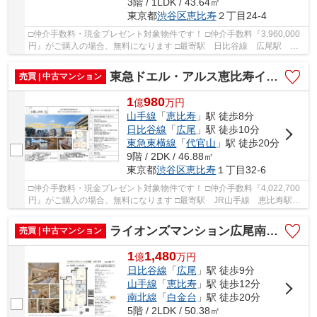
3階 / 1LDK / 43.64㎡
東京都
渋谷区
恵比寿
２丁目24-4
□仲介手数料・現金プレゼント対象物件です！ □仲介手数料『3,960,000
円』がご購入の場合、無料になります □最寄駅 日比谷線 広尾駅 徒
歩約8分 □リノベーション物件 □渋谷区恵比寿ア...
東急ドエル・アルス恵比寿イスト 仲介手数料無料＋60万円現金プレゼント中
売買 | 中古マンション
1
980
億
万
円
山手線
「
恵比寿
」駅 徒歩8分
日比谷線
「
広尾
」駅 徒歩10分
東急東横線
「
代官山
」駅 徒歩20分
9階 / 2DK / 46.88㎡
東京都
渋谷区
恵比寿
１丁目32-6
□仲介手数料・現金プレゼント対象物件です！ □仲介手数料『4,022,700
円』がご購入の場合、無料になります □最寄駅 JR山手線 恵比寿駅
徒歩約8分 □リノベーション物件 □恵比寿駅徒歩...
ライオンズマンション広尾南 仲介手数料無料＋60万円現金プレゼント中
売買 | 中古マンション
1
1,480
億
万
円
日比谷線
「
広尾
」駅 徒歩9分
山手線
「
恵比寿
」駅 徒歩12分
南北線
「
白金台
」駅 徒歩20分
5階 / 2LDK / 50.38㎡