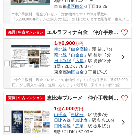
3階 / 1LDK / 42.21㎡
東京都
港区
白金
６丁目16-25
□仲介手数料・現金プレゼント対象物件です！ □仲介手数料
『5,280,000◆円』がご購入の場合、無料になります □最寄駅 東京メト
ロ南北線 白金台駅 徒歩約10分 □リフォーム物件(2026年2...
エルラフィナ白金 仲介手数料無料＋80万円現金プレゼント中
売買 | 中古マンション
1
6,900
億
万
円
南北線
「
白金高輪
」駅 徒歩7分
南北線
「
白金台
」駅 徒歩12分
日比谷線
「
広尾
」駅 徒歩18分
1階 / 2LDK / 78.37㎡
東京都
港区
白金
３丁目17-15
□仲介手数料・現金プレゼント対象物件です！ □仲介手数料『5,973,000
円』がご購入の場合、無料になります □最寄駅 東京メトロ南北線 白
金高輪駅 徒歩約7分 □リノベーション物件 □シ...
恵比寿ブルーメ 仲介手数料無料＋80万円現金プレゼント中
売買 | 中古マンション
1
7,000
億
万
円
山手線
「
恵比寿
」駅 徒歩7分
日比谷線
「
恵比寿
」駅 徒歩10分
日比谷線
「
広尾
」駅 徒歩15分
9階 / 2LDK / 67.03㎡