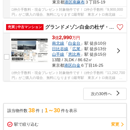
東京都
港区
南麻布
３丁目5-19
□仲介手数料・現金プレゼント対象物件です！ □仲介手数料『9,900,000
円』がご購入の場合、無料になります □最寄駅 東京メトロ南北線 麻
布十番駅 徒歩約11分 □リノベーション物件 □...
グランドメゾン白金の杜ザ・タワー 仲介手数料無料＋100万円現金プレゼント中
売買 | 中古マンション
3
2,990
億
万
円
南北線
「
白金台
」駅 徒歩10分
日比谷線
「
広尾
」駅 徒歩13分
山手線
「
恵比寿
」駅 徒歩15分
13階 / 3LDK / 86.62㎡
東京都
港区
白金
６丁目16-25
□仲介手数料・現金プレゼント対象物件です！ □仲介手数料『11,282,700
円』がご購入の場合、無料になります □最寄駅 東京メトロ南北線 白
金台駅 徒歩約10分 □リノベーション物件 □ー...
次の30件へ
38
1～30
該当物件数
件
件を表示
駅で絞り込む
変更