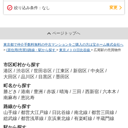
変更
絞り込み条件：
なし
ページトップへ
東京都で仲介手数料無料の中古マンションをご購入の方は宝ホーム株式会社へ
>
(居住用(売買))路線・駅から探す
>
東京メトロ日比谷線
>
広尾駅の売買物件
市区町村から探す
港区
/
渋谷区
/
世田谷区
/
江東区
/
新宿区
/
中央区
/
大田区
/
品川区
/
目黒区
/
墨田区
町名から探す
勝どき
/
港南
/
豊洲
/
赤坂
/
晴海
/
三田
/
西新宿
/
六本木
/
南麻布
/
恵比寿
路線から探す
山手線
/
都営大江戸線
/
日比谷線
/
南北線
/
都営三田線
/
総武線
/
都営浅草線
/
京浜東北線
/
有楽町線
/
半蔵門線
駅から探す