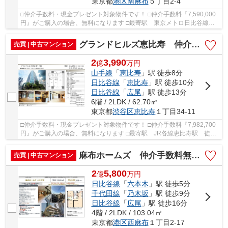
東京都
港区
南麻布
５丁目2-4
□仲介手数料・現金プレゼント対象物件です！ □仲介手数料『7,590,000
円』がご購入の場合、無料になります □最寄駅 東京メトロ日比谷線
広尾駅 徒歩約5分 □リフォーム物件 □～南麻布...
グランドヒルズ恵比寿 仲介手数料無料＋100万円現金プレゼント中
売買 | 中古マンション
2
3,990
億
万
円
山手線
「
恵比寿
」駅 徒歩8分
日比谷線
「
恵比寿
」駅 徒歩10分
日比谷線
「
広尾
」駅 徒歩13分
6階 / 2LDK / 62.70㎡
東京都
渋谷区
恵比寿
１丁目34-11
□仲介手数料・現金プレゼント対象物件です！ □仲介手数料『7,982,700
円』がご購入の場合、無料になります □最寄駅 JR各線恵比寿駅 徒歩
約8分 □リフォーム物件 □駐車場空有 40,000円...
麻布ホームズ 仲介手数料無料＋100万円現金プレゼント中
売買 | 中古マンション
2
5,800
億
万
円
日比谷線
「
六本木
」駅 徒歩5分
千代田線
「
乃木坂
」駅 徒歩9分
日比谷線
「
広尾
」駅 徒歩16分
4階 / 2LDK / 103.04㎡
東京都
港区
西麻布
１丁目2-17