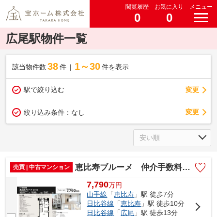
閲覧履歴
お気に入り
メニュー
0
0
広尾駅物件一覧
38
1～30
該当物件数
件
件を表示
駅で絞り込む
変更
変更
絞り込み条件：
なし
恵比寿ブルーメ 仲介手数料無料＋40万円現金プレゼント中
売買 | 中古マンション
7,790
万
円
山手線
「
恵比寿
」駅 徒歩7分
日比谷線
「
恵比寿
」駅 徒歩10分
日比谷線
「
広尾
」駅 徒歩13分