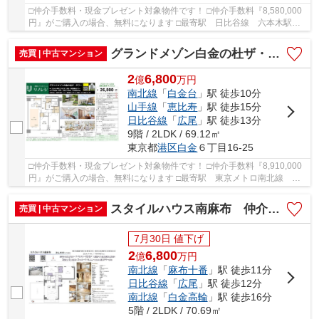
□仲介手数料・現金プレゼント対象物件です！ □仲介手数料『8,580,000
円』がご購入の場合、無料になります □最寄駅 日比谷線 六本木駅
徒歩約5分 □リフォーム物件 □物件向かい側、西...
グランドメゾン白金の杜ザ・タワー 仲介手数料無料＋100万円現金プレゼント中
売買 | 中古マンション
2
6,800
億
万
円
南北線
「
白金台
」駅 徒歩10分
山手線
「
恵比寿
」駅 徒歩15分
日比谷線
「
広尾
」駅 徒歩13分
9階 / 2LDK / 69.12㎡
東京都
港区
白金
６丁目16-25
□仲介手数料・現金プレゼント対象物件です！ □仲介手数料『8,910,000
円』がご購入の場合、無料になります □最寄駅 東京メトロ南北線 白
金台駅 徒歩約10分 □リノベーション物件 □【Z...
スタイルハウス南麻布 仲介手数料無料＋100万円現金プレゼント中
売買 | 中古マンション
7月30日 値下げ
2
6,800
億
万
円
南北線
「
麻布十番
」駅 徒歩11分
日比谷線
「
広尾
」駅 徒歩12分
南北線
「
白金高輪
」駅 徒歩16分
5階 / 2LDK / 70.69㎡