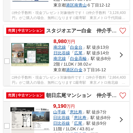
東京都
港区
南青山
６丁目12-12
□仲介手数料・現金プレゼント対象物件です！ □仲介手数料『3,128,400
円』がご購入の場合、無料になります □最寄駅 東京メトロ千代田線
表参道駅 徒歩約11分 □表参道・青山通りも徒...
スタジオエアー白金 仲介手数料無料＋40万円現金プレゼント中
売買 | 中古マンション
8,980
万
円
南北線
「
白金台
」駅 徒歩13分
日比谷線
「
広尾
」駅 徒歩14分
南北線
「
白金高輪
」駅 徒歩8分
2階 / 1LDK / 38.02㎡
東京都
港区
白金
３丁目16-12
□仲介手数料・現金プレゼント対象物件です！ □仲介手数料『2,864,400
円』がご購入の場合、無料になります □最寄駅 東京メトロ南北線 白
金台駅 徒歩約13分 □山田建設分譲による利便...
朝日広尾マンション 仲介手数料無料＋50万円現金プレゼント中
売買 | 中古マンション
9,190
万
円
山手線
「
恵比寿
」駅 徒歩7分
日比谷線
「
恵比寿
」駅 徒歩8分
日比谷線
「
広尾
」駅 徒歩9分
11階 / 1LDK / 43.81㎡