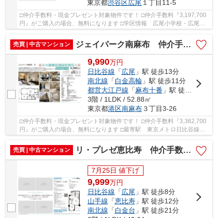
東京都
渋谷区
広尾
１丁目11-5
□仲介手数料・現金プレゼント対象物件です！ □仲介手数料『3,197,700
円』がご購入の場合、無料になります □学区情報 広尾小学校・広尾中
学校 □最寄駅 JR山手線 恵比寿駅 徒歩約7分...
ジェイパーク南麻布 仲介手数料無料＋50万円現金プレゼント中
売買 | 中古マンション
9,990
万
円
日比谷線
「
広尾
」駅 徒歩13分
南北線
「
白金高輪
」駅 徒歩11分
都営大江戸線
「
麻布十番
」駅 徒歩12分
3階 / 1LDK / 52.88㎡
東京都
港区
南麻布
３丁目3-26
□仲介手数料・現金プレゼント対象物件です！ □仲介手数料『3,362,700
円』がご購入の場合、無料になります □最寄駅 東京メトロ日比谷線
広尾駅 徒歩約13分 □新規フルリノベーション...
リ・プレゼ恵比寿 仲介手数料無料＋60万円現金プレゼント中
売買 | 中古マンション
7月25日 値下げ
9,999
万
円
日比谷線
「
広尾
」駅 徒歩8分
山手線
「
恵比寿
」駅 徒歩12分
南北線
「
白金台
」駅 徒歩21分