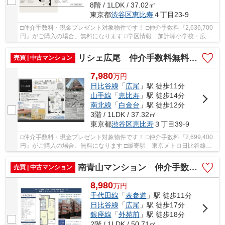
8階 / 1LDK / 37.02㎡
東京都
渋谷区
恵比寿
４丁目23-9
□仲介手数料・現金プレゼント対象物件です！ □仲介手数料『2,636,700
円』がご購入の場合、無料になります □学区情報 加計塚小学校・広尾
中学校 □最寄駅 JR山手線 恵比寿駅 徒歩約7...
リシェ広尾 仲介手数料無料＋40万円現金プレゼント中
売買 | 中古マンション
7,980
万
円
日比谷線
「
広尾
」駅 徒歩11分
山手線
「
恵比寿
」駅 徒歩14分
南北線
「
白金台
」駅 徒歩12分
3階 / 1LDK / 37.32㎡
東京都
渋谷区
恵比寿
３丁目39-9
□仲介手数料・現金プレゼント対象物件です！ □仲介手数料『2,699,400
円』がご購入の場合、無料になります □最寄駅 東京メトロ日比谷線
広尾駅 徒歩約11分 □リフォーム物件 □3路線3...
南青山マンション 仲介手数料無料＋50万円現金プレゼント中
売買 | 中古マンション
8,980
万
円
千代田線
「
表参道
」駅 徒歩11分
日比谷線
「
広尾
」駅 徒歩17分
銀座線
「
外苑前
」駅 徒歩18分
2階 / 1LDK / 50.71㎡