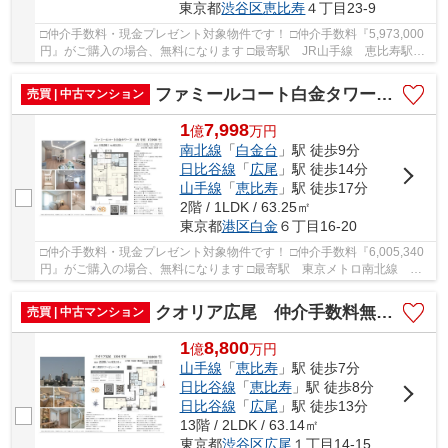
東京都
渋谷区
恵比寿
４丁目23-9
□仲介手数料・現金プレゼント対象物件です！ □仲介手数料『5,973,000
円』がご購入の場合、無料になります □最寄駅 JR山手線 恵比寿駅
徒歩約7分 □リフォーム物件 □４方向の開口部・...
ファミールコート白金タワーズ 仲介手数料無料＋80万円現金プレゼント中
売買 | 中古マンション
1
7,998
億
万
円
南北線
「
白金台
」駅 徒歩9分
日比谷線
「
広尾
」駅 徒歩14分
山手線
「
恵比寿
」駅 徒歩17分
2階 / 1LDK / 63.25㎡
東京都
港区
白金
６丁目16-20
□仲介手数料・現金プレゼント対象物件です！ □仲介手数料『6,005,340
円』がご購入の場合、無料になります □最寄駅 東京メトロ南北線 白
金台駅 徒歩約9分 □リフォーム物件 □駐車場空...
クオリア広尾 仲介手数料無料＋90万円現金プレゼント中
売買 | 中古マンション
1
8,800
億
万
円
山手線
「
恵比寿
」駅 徒歩7分
日比谷線
「
恵比寿
」駅 徒歩8分
日比谷線
「
広尾
」駅 徒歩13分
13階 / 2LDK / 63.14㎡
東京都
渋谷区
広尾
１丁目14-15