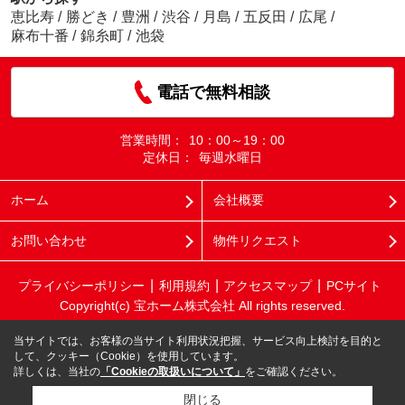
恵比寿
/
勝どき
/
豊洲
/
渋谷
/
月島
/
五反田
/
広尾
/
麻布十番
/
錦糸町
/
池袋
電話で無料相談
営業時間：
10：00～19：00
定休日：
毎週水曜日
ホーム
会社概要
お問い合わせ
物件リクエスト
プライバシーポリシー
利用規約
アクセスマップ
PCサイト
Copyright(c) 宝ホーム株式会社 All rights reserved.
当サイトでは、お客様の当サイト利用状況把握、サービス向上検討を目的と
して、クッキー（Cookie）を使用しています。
詳しくは、当社の
「Cookieの取扱いについて」
をご確認ください。
閉じる