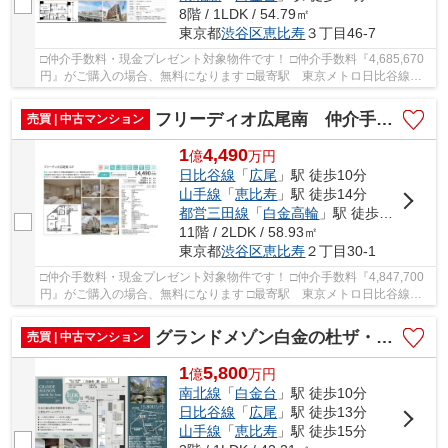
8階 / 1LDK / 54.79㎡
東京都
渋谷区
恵比寿
３丁目46-7
□仲介手数料・現金プレゼント対象物件です！ □仲介手数料『4,685,670
円』がご購入の場合、無料になります □最寄駅 東京メトロ日比谷線
広尾駅 徒歩約10分 □リフォーム物件 □8階南東...
フリーディオ広尾南 仲介手数料無料＋70万円現金プレゼント中
売買 | 中古マンション
1
4,490
億
万
円
日比谷線
「
広尾
」駅 徒歩10分
山手線
「
恵比寿
」駅 徒歩14分
都営三田線
「
白金高輪
」駅 徒歩15分
11階 / 2LDK / 58.93㎡
東京都
渋谷区
恵比寿
２丁目30-1
□仲介手数料・現金プレゼント対象物件です！ □仲介手数料『4,847,700
円』がご購入の場合、無料になります □最寄駅 東京メトロ日比谷線
広尾駅 徒歩約10分 □フルリノベーション物件(...
グランドメゾン白金の杜ザ・タワー 仲介手数料無料＋80万円現金プレゼント中
売買 | 中古マンション
1
5,800
億
万
円
南北線
「
白金台
」駅 徒歩10分
日比谷線
「
広尾
」駅 徒歩13分
山手線
「
恵比寿
」駅 徒歩15分