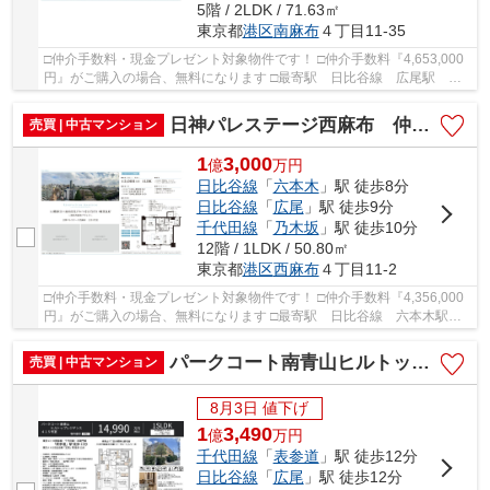
5階 / 2LDK / 71.63㎡
東京都
港区
南麻布
４丁目11-35
□仲介手数料・現金プレゼント対象物件です！ □仲介手数料『4,653,000
円』がご購入の場合、無料になります □最寄駅 日比谷線 広尾駅 徒
歩約9分 □リノベーション物件 □全172世帯の大...
日神パレステージ西麻布 仲介手数料無料＋70万円現金プレゼント中
売買 | 中古マンション
1
3,000
億
万
円
日比谷線
「
六本木
」駅 徒歩8分
日比谷線
「
広尾
」駅 徒歩9分
千代田線
「
乃木坂
」駅 徒歩10分
12階 / 1LDK / 50.80㎡
東京都
港区
西麻布
４丁目11-2
□仲介手数料・現金プレゼント対象物件です！ □仲介手数料『4,356,000
円』がご購入の場合、無料になります □最寄駅 日比谷線 六本木駅
徒歩約8分 □リノベーション物件 □12階部分×南...
パークコート南青山ヒルトップレジデンス 仲介手数料無料＋70万円現金プレゼント中
売買 | 中古マンション
8月3日 値下げ
1
3,490
億
万
円
千代田線
「
表参道
」駅 徒歩12分
日比谷線
「
広尾
」駅 徒歩12分