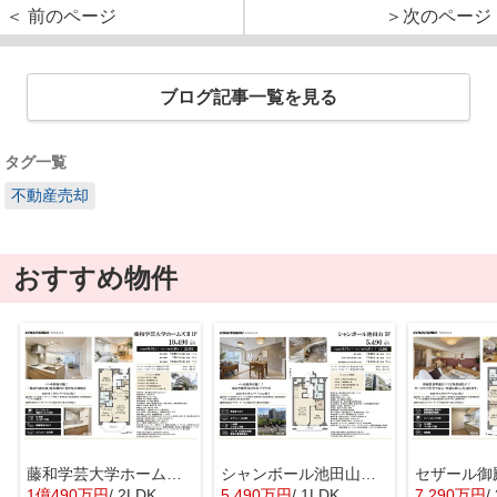
＜ 前のページ
＞次のページ
ブログ記事一覧を見る
タグ一覧
不動産売却
おすすめ物件
藤和学芸大学ホームズ Ⅱ 仲介手数料無料＋50万円現金プレゼント中
シャンボール池田山 仲介手数料無料＋15万円現金プレゼント中
1億490万円
/ 2LDK
5,490万円
/ 1LDK
7,290万円
/