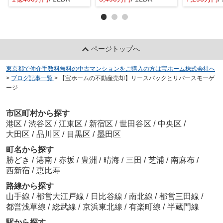
ページトップへ
東京都で仲介手数料無料の中古マンションをご購入の方は宝ホーム株式会社へ
>
ブログ記事一覧
>
【宝ホームの不動産売却】リースバックとリバースモーゲ
ージ
市区町村から探す
港区
/
渋谷区
/
江東区
/
新宿区
/
世田谷区
/
中央区
/
大田区
/
品川区
/
目黒区
/
墨田区
町名から探す
勝どき
/
港南
/
赤坂
/
豊洲
/
晴海
/
三田
/
芝浦
/
南麻布
/
西新宿
/
恵比寿
路線から探す
山手線
/
都営大江戸線
/
日比谷線
/
南北線
/
都営三田線
/
都営浅草線
/
総武線
/
京浜東北線
/
有楽町線
/
半蔵門線
駅から探す