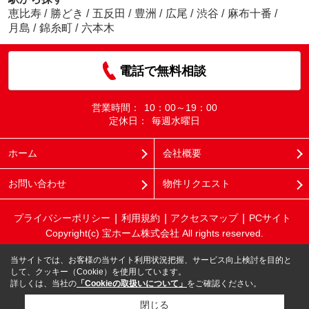
恵比寿
/
勝どき
/
五反田
/
豊洲
/
広尾
/
渋谷
/
麻布十番
/
月島
/
錦糸町
/
六本木
電話で無料相談
営業時間：
10：00～19：00
定休日：
毎週水曜日
ホーム
会社概要
お問い合わせ
物件リクエスト
プライバシーポリシー
利用規約
アクセスマップ
PCサイト
Copyright(c) 宝ホーム株式会社 All rights reserved.
当サイトでは、お客様の当サイト利用状況把握、サービス向上検討を目的と
して、クッキー（Cookie）を使用しています。
詳しくは、当社の
「Cookieの取扱いについて」
をご確認ください。
閉じる