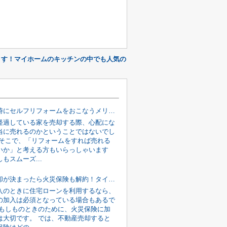
ます！マイホームのキッチンの中でも人気の
家の売却時にセルフリフォームをおこなうメリット・デメリットと注意点を解説
経過している家を売却する際、心配にな
当に売れるのかということではないでし
 そこで、「リフォームをすれば売れる
いか」と考える方もいらっしゃいます
もスムーズ...
不動産売却が決まったら火災保険も解約！タイミングや返金の手続きとは
入のときに住宅ローンを利用するなら、
の加入は必須となっている場合もあるで
 もしものときのために、火災保険に加
は大切です。 では、不動産売却すると