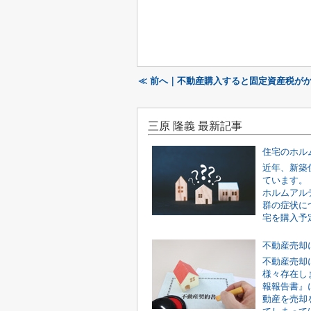
≪ 前へ｜不動産購入すると固定資産税が
三原 隆義 最新記事
近年、新築
ています。
ホルムアル
群の症状に
宅を購入予定
不動産売却
不動産売却
様々存在し
報報告書』
動産を売却