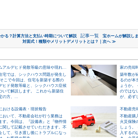
記事一覧
かかる？計算方法と支払い時期について解説
宝ホームが解説し
対面式！種類やメリットデメリットとは？｜次へ ≫
住宅のホルムアルデヒド発散等級の意味や現れる症状について
住宅では、シックハウス問題が発生し
築年数が
 そこで今回は、住宅を新築する際の
るのが本
デヒド発散等級と、シックハウス症候
ょうか。
ついて解説します。 これから新築住
のではな
の方、...
が、必ずし
における設備表・現状報告
において、不動産会社が行う業務は
不動産購
ます。今回は、『設備表』と『物件情
火災保険
に関して記載させていただきます。不
しょう。
をして、引き渡し後にトラブルになっ
入するの