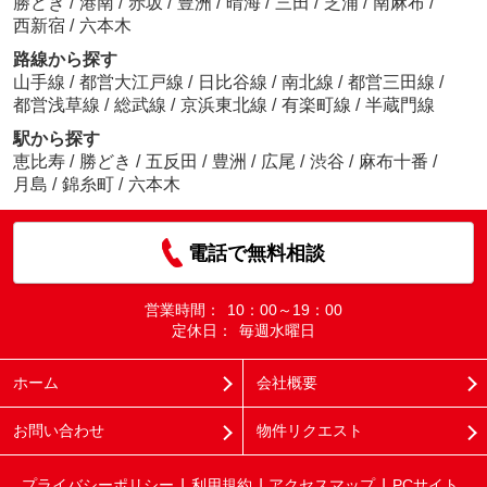
勝どき
/
港南
/
赤坂
/
豊洲
/
晴海
/
三田
/
芝浦
/
南麻布
/
西新宿
/
六本木
路線から探す
山手線
/
都営大江戸線
/
日比谷線
/
南北線
/
都営三田線
/
都営浅草線
/
総武線
/
京浜東北線
/
有楽町線
/
半蔵門線
駅から探す
恵比寿
/
勝どき
/
五反田
/
豊洲
/
広尾
/
渋谷
/
麻布十番
/
月島
/
錦糸町
/
六本木
電話で無料相談
営業時間：
10：00～19：00
定休日：
毎週水曜日
ホーム
会社概要
お問い合わせ
物件リクエスト
プライバシーポリシー
利用規約
アクセスマップ
PCサイト