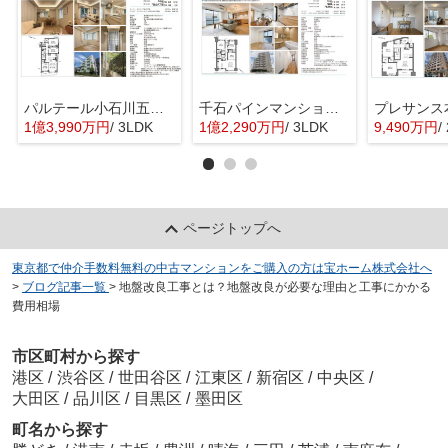
パルテール小石川五丁目 仲介手数料無料＋70万円現金プレゼント中
千石パインマンション 仲介手数料無料＋60万円現金プレゼント中
1億3,990万円
/ 3LDK
1億2,290万円
/ 3LDK
9,490万円
/
ページトップへ
東京都で仲介手数料無料の中古マンションをご購入の方は宝ホーム株式会社へ
>
ブログ記事一覧
>
地盤改良工事とは？地盤改良が必要な理由と工事にかかる
費用相場
市区町村から探す
港区
/
渋谷区
/
世田谷区
/
江東区
/
新宿区
/
中央区
/
大田区
/
品川区
/
目黒区
/
墨田区
町名から探す