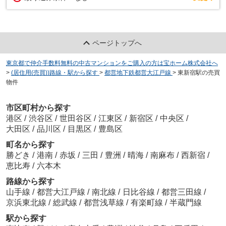
ページトップへ
東京都で仲介手数料無料の中古マンションをご購入の方は宝ホーム株式会社へ
>
(居住用(売買))路線・駅から探す
>
都営地下鉄都営大江戸線
>
東新宿駅の売買
物件
市区町村から探す
港区
/
渋谷区
/
世田谷区
/
江東区
/
新宿区
/
中央区
/
大田区
/
品川区
/
目黒区
/
豊島区
町名から探す
勝どき
/
港南
/
赤坂
/
三田
/
豊洲
/
晴海
/
南麻布
/
西新宿
/
恵比寿
/
六本木
路線から探す
山手線
/
都営大江戸線
/
南北線
/
日比谷線
/
都営三田線
/
京浜東北線
/
総武線
/
都営浅草線
/
有楽町線
/
半蔵門線
駅から探す