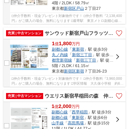
4階 / 2LDK / 58.79㎡
東京都
新宿区
戸山
２丁目27
□仲介手数料・現金プレゼント対象物件です！ □仲介手数料『2,138,400
円』がご購入の場合、無料になります □最寄駅 東京メトロ副都心線
西早稲田駅 徒歩約5分 □リフォーム物件 □総戸...
サンウッド新宿戸山フラッツ 仲介手数料無料＋60万円現金プレゼント中
売買 | 中古マンション
1
1,800
億
万
円
副都心線
「
東新宿
」駅 徒歩3分
丸ノ内線
「
新宿三丁目
」駅 徒歩12分
都営新宿線
「
新宿三丁目
」駅 徒歩14分
5階 / 2LDK / 61.15㎡
東京都
新宿区
新宿
７丁目26-23
□仲介手数料・現金プレゼント対象物件です！ □仲介手数料『3,960,000
円』がご購入の場合、無料になります □学区情報 大久保小学校 約6
分 新宿中学校 約8分 □最寄駅 東京メトロ副...
ウエリス新宿早稲田の森 仲介手数料無料＋60万円現金プレゼント中
売買 | 中古マンション
1
2,000
億
万
円
副都心線
「
西早稲田
」駅 徒歩3分
副都心線
「
東新宿
」駅 徒歩6分
山手線
「
高田馬場
」駅 徒歩15分
11階 / 1LDK / 44.77㎡