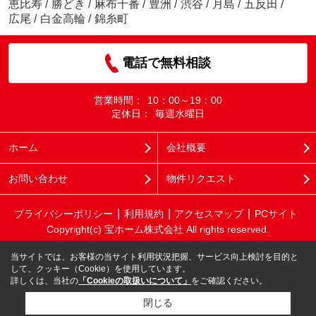
恵比寿
/
勝どき
/
麻布十番
/
豊洲
/
渋谷
/
月島
/
五反田
/
広尾
/
白金高輪
/
錦糸町
電話で無料相談
営業時間：
10：00～19：00
定休日：
毎週水曜日
ホーム
会社概要
お問い合わせ
物件リクエスト
プライバシーポリシー
利用規約
アクセスマップ
PCサイト
Copyright(c) 宝ホーム株式会社 All rights reserved.
当サイトでは、お客様の当サイト利用状況把握、サービス向上検討を目的と
して、クッキー（Cookie）を使用しています。
詳しくは、当社の
「Cookieの取扱いについて」
をご確認ください。
閉じる