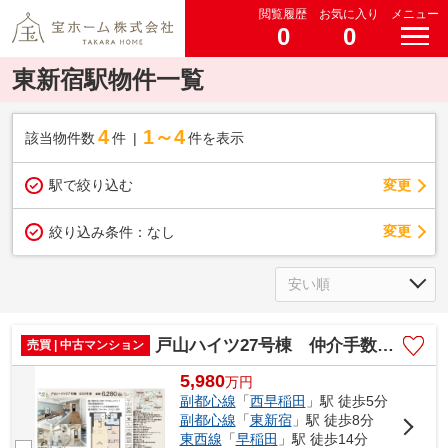
閲覧履歴
お気に入り
メニュー
0
0
東新宿駅物件一覧
4
1～4
該当物件数
件
件を表示
駅で絞り込む
変更
変更
絞り込み条件：
なし
戸山ハイツ27号棟 仲介手数料無料＋40万円現金プレゼント中
売買 | 中古マンション
5,980
万
円
副都心線
「
西早稲田
」駅 徒歩5分
副都心線
「
東新宿
」駅 徒歩8分
東西線
「
早稲田
」駅 徒歩14分