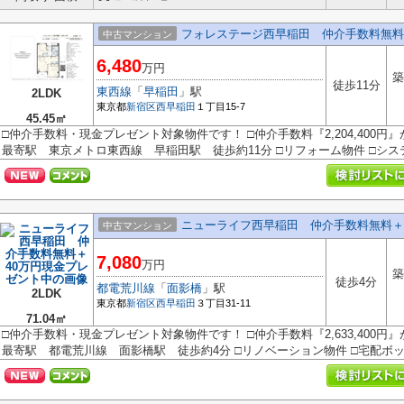
フォレステージ西早稲田 仲介手数料無料
中古マンション
6,480
万円
築
徒歩11分
東西線
「
早稲田
」駅
2LDK
東京都
新宿区
西早稲田
１丁目15-7
45.45㎡
□仲介手数料・現金プレゼント対象物件です！ □仲介手数料『2,204,400円
最寄駅 東京メトロ東西線 早稲田駅 徒歩約11分 □リフォーム物件 □システ.
ニューライフ西早稲田 仲介手数料無料＋
中古マンション
7,080
万円
築
徒歩4分
都電荒川線
「
面影橋
」駅
2LDK
東京都
新宿区
西早稲田
３丁目31-11
71.04㎡
□仲介手数料・現金プレゼント対象物件です！ □仲介手数料『2,633,400円
最寄駅 都電荒川線 面影橋駅 徒歩約4分 □リノベーション物件 □宅配ボック