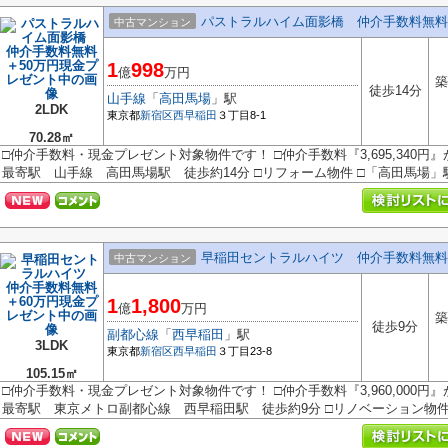
パストラルハイム面影橋 仲介手数料無料
中古マンション
1
998
億
万円
築
徒歩14分
山手線
「
高田馬場
」駅
2LDK
東京都
新宿区
西早稲田
３丁目8-1
70.28㎡
□仲介手数料・現金プレゼント対象物件です！ □仲介手数料『3,695,340円
最寄駅 山手線 高田馬場駅 徒歩約14分 □リフォーム物件 □「高田馬場」駅.
早稲田セントラルハイツ 仲介手数料無料
中古マンション
1
1,800
億
万円
築
徒歩9分
副都心線
「
西早稲田
」駅
3LDK
東京都
新宿区
西早稲田
３丁目23-8
105.15㎡
□仲介手数料・現金プレゼント対象物件です！ □仲介手数料『3,960,000円
最寄駅 東京メトロ副都心線 西早稲田駅 徒歩約9分 □リノベーション物件 □