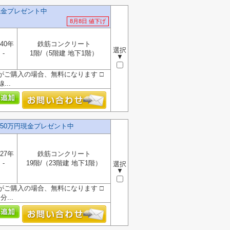
現金プレゼント中
8月8日 値下げ
40年
鉄筋コンクリート
選択
-
1階/（5階建 地下1階）
▼
』がご購入の場合、無料になります □
..
50万円現金プレゼント中
27年
鉄筋コンクリート
-
19階/（23階建 地下1階）
選択
▼
』がご購入の場合、無料になります □
...