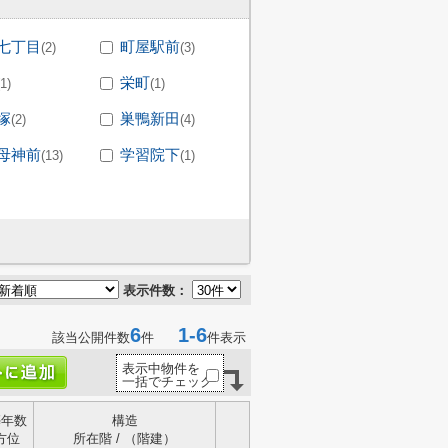
七丁目
町屋駅前
(2)
(3)
栄町
(1)
(1)
塚
巣鴨新田
(2)
(4)
母神前
学習院下
(13)
(1)
表示件数：
6
1-6
該当公開件数
件
件表示
表示中物件を
一括でチェック
築年数
構造
方位
所在階 / （階建）