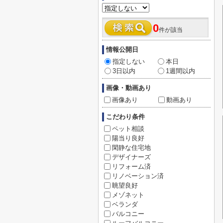
0
件が該当
情報公開日
指定しない
本日
3日以内
1週間以内
画像・動画あり
画像あり
動画あり
こだわり条件
ペット相談
陽当り良好
閑静な住宅地
デザイナーズ
リフォーム済
リノベーション済
眺望良好
メゾネット
ベランダ
バルコニー