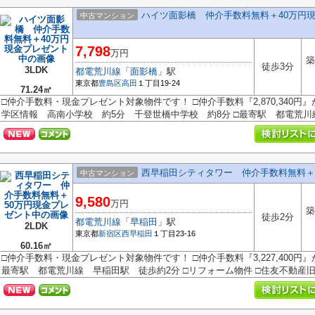
ハイツ面影橋 仲介手数料無料＋40万円
中古マンション
7,798
万円
築
徒歩3分
3LDK
都電荒川線
「
面影橋
」駅
東京都
豊島区
高田
１丁目19-24
71.24㎡
□仲介手数料・現金プレゼント対象物件です！ □仲介手数料『2,870,340円
学区情報 高南小学校 約5分 千登世橋中学校 約8分 □最寄駅 都電荒川線.
西早稲田シティタワー 仲介手数料無料＋
中古マンション
9,580
万円
築
徒歩2分
都電荒川線
「
早稲田
」駅
2LDK
東京都
新宿区
西早稲田
１丁目23-16
60.16㎡
□仲介手数料・現金プレゼント対象物件です！ □仲介手数料『3,227,400円
最寄駅 都電荒川線 早稲田駅 徒歩約2分 □リフォーム物件 □住友不動産旧分