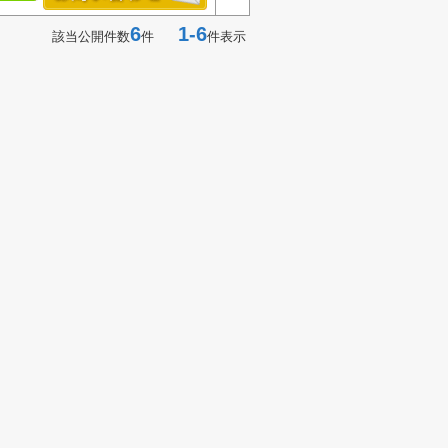
6
1-6
該当公開件数
件
件表示