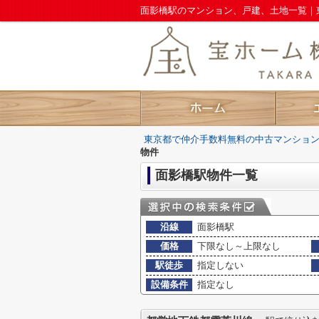
東京都で仲介手数料無料の中古マンショ
物件
面影橋駅物件一覧
沿線
面影橋駅
価格
下限なし～上限なし
駅徒歩
指定しない
設備条件
指定なし