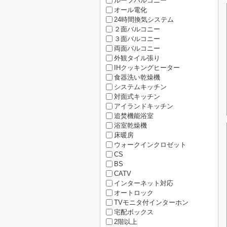
ルーフバルコニー
オール電化
24時間換気システム
２面バルコニー
３面バルコニー
両面バルコニー
外観タイル張り
IHクッキングヒーター
食器洗い乾燥機
システムキッチン
対面式キッチン
アイランドキッチン
追焚機能浴室
浴室乾燥機
床暖房
ウォークインクロゼット
CS
BS
CATV
インターネット対応
オートロック
TVモニタ付インターホン
宅配ボックス
2階以上