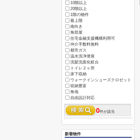
10階以上
20階以上
1階の物件
最上階
南向き
角部屋
住宅金融支援機構利用可
仲介手数料無料
都市ガス
温水洗浄便座
洗髪洗面化粧台
トイレ２ヶ所
床下収納
ウォークインシューズクロゼット
収納豊富
角地
自由設計対応
0
件が該当
新着物件