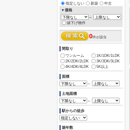
指定しない
新築
中古
▼価格
～
値下げ物件
0
件が該当
間取り
ワンルーム
1K/1DK/1LDK
2K/2DK/2LDK
3K/3DK/3LDK
4K/4DK/4LDK
5K以上
面積
～
土地面積
～
駅からの徒歩
築年数