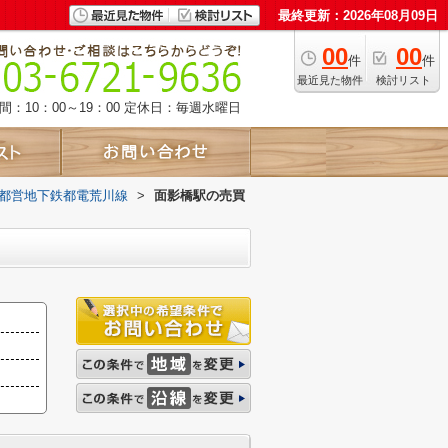
最終更新：2026年08月09日
00
00
件
件
最近見た物件
検討リスト
：10：00～19：00
定休日：毎週水曜日
都営地下鉄都電荒川線
>
面影橋駅の売買