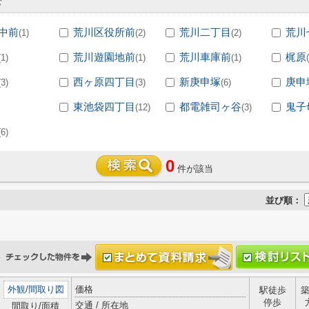
む
中前
荒川区役所前
荒川二丁目
荒川
(1)
(2)
(2)
荒川遊園地前
荒川車庫前
梶原
(1)
(1)
(1)
西ヶ原四丁目
新庚申塚
庚申
(3)
(3)
(6)
東池袋四丁目
都電雑司ヶ谷
鬼子
(12)
(3)
(6)
0
件が該当
並び順：
外観
/
間取り図
価格
駅徒歩
停歩
交通 / 所在地
間取り/面積