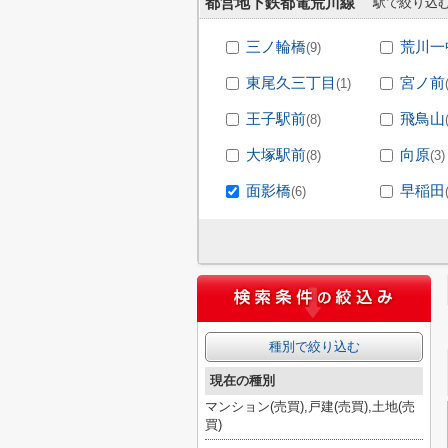
都営地下鉄都電荒川線
駅で絞り込
三ノ輪橋
荒川一
(9)
東尾久三丁目
宮ノ前
(1)
王子駅前
飛鳥山
(8)
大塚駅前
向原
(8)
(3)
面影橋
早稲田
(6)
種別で絞り込む
現在の種別
マンション(売買),戸建(売買),土地(売
買)