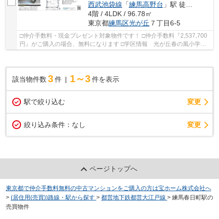
西武池袋線
「
練馬高野台
」駅 徒歩29分
4階 / 4LDK / 96.78㎡
東京都
練馬区
光が丘
７丁目6-5
□仲介手数料・現金プレゼント対象物件です！ □仲介手数料『2,537,700
円』がご購入の場合、無料になります □学区情報 光が丘春の風小学
校 約6分 光が丘第二中学校 約8分 □最寄駅 ...
3
1～3
該当物件数
件
件を表示
駅で絞り込む
変更
変更
絞り込み条件：
なし
ページトップへ
東京都で仲介手数料無料の中古マンションをご購入の方は宝ホーム株式会社へ
>
(居住用(売買))路線・駅から探す
>
都営地下鉄都営大江戸線
>
練馬春日町駅の
売買物件