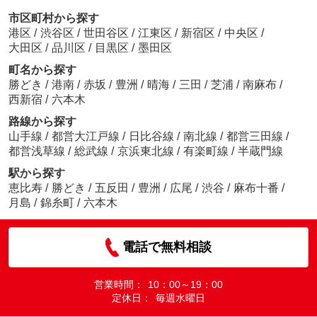
市区町村から探す
港区
/
渋谷区
/
世田谷区
/
江東区
/
新宿区
/
中央区
/
大田区
/
品川区
/
目黒区
/
墨田区
町名から探す
勝どき
/
港南
/
赤坂
/
豊洲
/
晴海
/
三田
/
芝浦
/
南麻布
/
西新宿
/
六本木
路線から探す
山手線
/
都営大江戸線
/
日比谷線
/
南北線
/
都営三田線
/
都営浅草線
/
総武線
/
京浜東北線
/
有楽町線
/
半蔵門線
駅から探す
恵比寿
/
勝どき
/
五反田
/
豊洲
/
広尾
/
渋谷
/
麻布十番
/
月島
/
錦糸町
/
六本木
電話で無料相談
営業時間：
10：00～19：00
定休日：
毎週水曜日