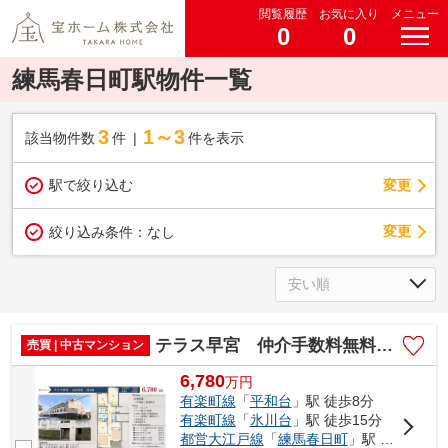
閲覧履歴
お気に入り
メニュー
0
0
練馬春日町駅物件一覧
3
1～3
該当物件数
件
件を表示
駅で絞り込む
変更
変更
絞り込み条件：
なし
テラス早宮 仲介手数料無料＋40万円現金プレゼント中
売買 | 中古マンション
6,780
万
円
有楽町線
「
平和台
」駅 徒歩8分
有楽町線
「
氷川台
」駅 徒歩15分
都営大江戸線
「
練馬春日町
」駅 徒歩20分