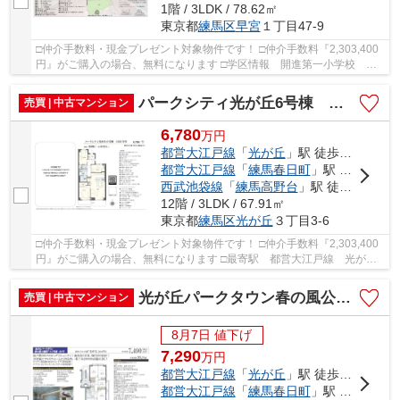
1階 / 3LDK / 78.62㎡
東京都
練馬区
早宮
１丁目47-9
□仲介手数料・現金プレゼント対象物件です！ □仲介手数料『2,303,400
円』がご購入の場合、無料になります □学区情報 開進第一小学校 約4
分 開進第一中学校 約4分 □最寄駅 有楽町...
パークシティ光が丘6号棟 仲介手数料無料＋40万円現金プレゼント中
売買 | 中古マンション
6,780
万
円
都営大江戸線
「
光が丘
」駅 徒歩6分
都営大江戸線
「
練馬春日町
」駅 徒歩18分
西武池袋線
「
練馬高野台
」駅 徒歩32分
12階 / 3LDK / 67.91㎡
東京都
練馬区
光が丘
３丁目3-6
□仲介手数料・現金プレゼント対象物件です！ □仲介手数料『2,303,400
円』がご購入の場合、無料になります □最寄駅 都営大江戸線 光が丘
駅 徒歩約6分 □リフォーム物件 □システムキッ...
光が丘パークタウン春の風公園街7-6-5号棟 仲介手数料無料＋40万円現金プレゼント中
売買 | 中古マンション
8月7日 値下げ
7,290
万
円
都営大江戸線
「
光が丘
」駅 徒歩9分
都営大江戸線
「
練馬春日町
」駅 徒歩25分