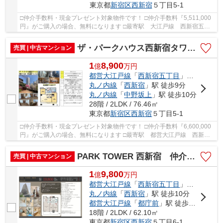
東京都
新宿区
西新宿
５丁目5-1
□仲介手数料・現金プレゼント対象物件です！ □仲介手数料『5,511,000
円』がご購入の場合、無料になります □最寄駅 大江戸線 西新宿五丁
目駅 徒歩約7分 □リノベーション物件 □人気の...
ザ・パークハウス西新宿タワー60 仲介手数料無料＋90万円現金プレゼント中
売買 | 中古マンション
1
8,900
億
万
円
都営大江戸線
「
西新宿五丁目
」駅 徒歩7分
丸ノ内線
「
西新宿
」駅 徒歩9分
丸ノ内線
「
中野坂上
」駅 徒歩10分
28階 / 2LDK / 76.46㎡
東京都
新宿区
西新宿
５丁目5-1
□仲介手数料・現金プレゼント対象物件です！ □仲介手数料『6,600,000
円』がご購入の場合、無料になります □最寄駅 都営大江戸線 西新宿
五丁目駅 徒歩約7分 □南東側陽当たり良好です...
PARK TOWER 西新宿 仲介手数料無料＋90万円現金プレゼント中
売買 | 中古マンション
1
9,800
億
万
円
都営大江戸線
「
西新宿五丁目
」駅 徒歩6分
丸ノ内線
「
西新宿
」駅 徒歩10分
都営大江戸線
「
都庁前
」駅 徒歩11分
18階 / 2LDK / 62.10㎡
東京都
新宿区
西新宿
５丁目6-1