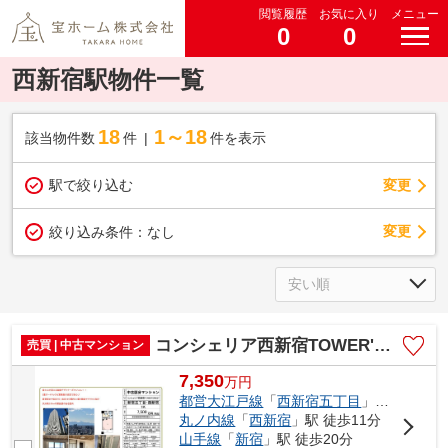
閲覧履歴
お気に入り
メニュー
0
0
西新宿駅物件一覧
18
1～18
該当物件数
件
件を表示
駅で絞り込む
変更
変更
絞り込み条件：
なし
コンシェリア西新宿TOWER'SWEST 仲介手数料無料＋40万円現金プレゼント中
売買 | 中古マンション
7,350
万
円
都営大江戸線
「
西新宿五丁目
」駅 徒歩7分
丸ノ内線
「
西新宿
」駅 徒歩11分
山手線
「
新宿
」駅 徒歩20分