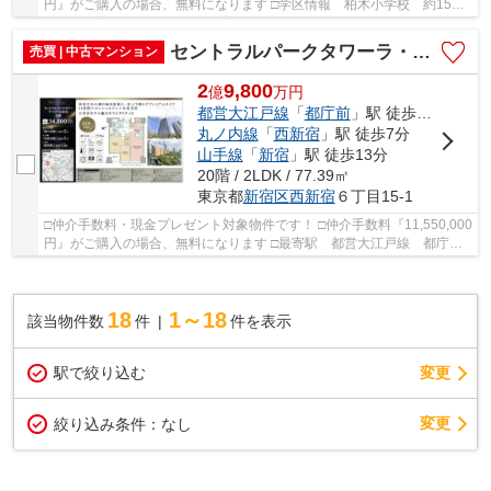
円』がご購入の場合、無料になります □学区情報 柏木小学校 約15
分 西新宿中学校 約6分 □最寄駅 東京メトロ丸...
セントラルパークタワーラ・トゥール新宿 仲介手数料無料＋100万円現金プレゼント中」
売買 | 中古マンション
2
9,800
億
万
円
都営大江戸線
「
都庁前
」駅 徒歩5分
丸ノ内線
「
西新宿
」駅 徒歩7分
山手線
「
新宿
」駅 徒歩13分
20階 / 2LDK / 77.39㎡
東京都
新宿区
西新宿
６丁目15-1
□仲介手数料・現金プレゼント対象物件です！ □仲介手数料『11,550,000
円』がご購入の場合、無料になります □最寄駅 都営大江戸線 都庁前
駅 徒歩約5分 □新宿中央公園の緑を借景に、...
18
1～18
該当物件数
件
件を表示
駅で絞り込む
変更
変更
絞り込み条件：
なし