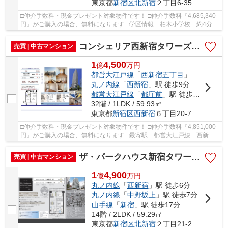
東京都
新宿区
北新宿
２丁目6-35
□仲介手数料・現金プレゼント対象物件です！ □仲介手数料『4,685,340
円』がご購入の場合、無料になります □学区情報 柏木小学校 約4分 □
最寄駅 JR総武線 大久保駅 徒歩約8分 □リ...
コンシェリア西新宿タワーズウエスト 仲介手数料無料＋70万円現金プレゼント中
売買 | 中古マンション
1
4,500
億
万
円
都営大江戸線
「
西新宿五丁目
」駅 徒歩6分
丸ノ内線
「
西新宿
」駅 徒歩9分
都営大江戸線
「
都庁前
」駅 徒歩12分
32階 / 1LDK / 59.93㎡
東京都
新宿区
西新宿
６丁目20-7
□仲介手数料・現金プレゼント対象物件です！ □仲介手数料『4,851,000
円』がご購入の場合、無料になります □最寄駅 都営大江戸線 西新宿
五丁目駅 徒歩約6分 □室内一部リフォーム済み...
ザ・パークハウス新宿タワー 仲介手数料無料＋70万円現金プレゼント中
売買 | 中古マンション
1
4,900
億
万
円
丸ノ内線
「
西新宿
」駅 徒歩6分
丸ノ内線
「
中野坂上
」駅 徒歩7分
山手線
「
新宿
」駅 徒歩17分
14階 / 2LDK / 59.29㎡
東京都
新宿区
北新宿
２丁目21-2