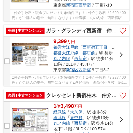
東京都
新宿区
西新宿
７丁目7-19
□仲介手数料・現金プレゼント対象物件です！ □仲介手数料『2,699,400
円』がご購入の場合、無料になります □最寄駅 丸の内線 西新宿駅
徒歩約7分 □リノベーション物件 □ホテルのよう...
ガラ・グランディ西新宿 仲介手数料無料＋50万円現金プレゼント中
売買 | 中古マンション
9,399
万
円
都営大江戸線
「
西新宿五丁目
」駅 徒歩4分
都営大江戸線
「
都庁前
」駅 徒歩10分
丸ノ内線
「
西新宿
」駅 徒歩11分
13階 / 2LDK / 45.47㎡
東京都
新宿区
西新宿
５丁目8-2
□仲介手数料・現金プレゼント対象物件です！ □仲介手数料『3,227,400
円』がご購入の場合、無料になります □学区情報 西新宿小学校 約12
分 □最寄駅 都営大江戸線 西新宿五丁目駅 ...
クレッセント新宿柏木 仲介手数料無料＋70万円現金プレゼント中
売買 | 中古マンション
1
3,498
億
万
円
総武線
「
大久保
」駅 徒歩8分
総武線
「
東中野
」駅 徒歩13分
丸ノ内線
「
西新宿
」駅 徒歩14分
地下1-1階 / 3LDK / 100.57㎡