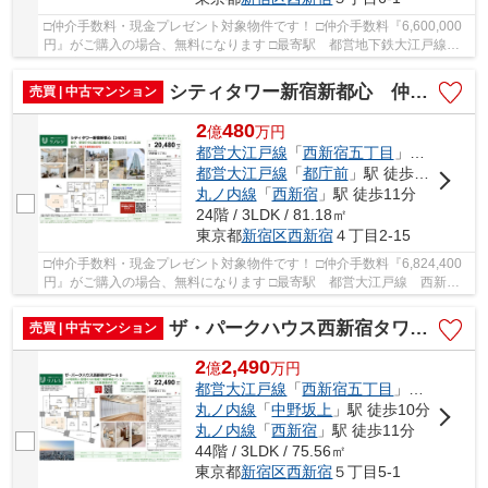
□仲介手数料・現金プレゼント対象物件です！ □仲介手数料『6,600,000
円』がご購入の場合、無料になります □最寄駅 都営地下鉄大江戸線
西新宿五丁目駅 徒歩約6分 □地上40階建て、総...
シティタワー新宿新都心 仲介手数料無料＋100万円現金プレゼント中
売買 | 中古マンション
2
480
億
万
円
都営大江戸線
「
西新宿五丁目
」駅 徒歩2分
都営大江戸線
「
都庁前
」駅 徒歩11分
丸ノ内線
「
西新宿
」駅 徒歩11分
24階 / 3LDK / 81.18㎡
東京都
新宿区
西新宿
４丁目2-15
□仲介手数料・現金プレゼント対象物件です！ □仲介手数料『6,824,400
円』がご購入の場合、無料になります □最寄駅 都営大江戸線 西新宿
五丁目駅 徒歩約2分 □リノベーション物件 □都...
ザ・パークハウス西新宿タワー60 仲介手数料無料＋100万円現金プレゼント中
売買 | 中古マンション
2
2,490
億
万
円
都営大江戸線
「
西新宿五丁目
」駅 徒歩7分
丸ノ内線
「
中野坂上
」駅 徒歩10分
丸ノ内線
「
西新宿
」駅 徒歩11分
44階 / 3LDK / 75.56㎡
東京都
新宿区
西新宿
５丁目5-1