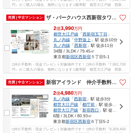
円』がご購入の場合、無料になります □最寄駅 都営大江戸線 西新宿
五丁目駅 徒歩約7分 □リノベーション物件 □34...
ザ・パークハウス西新宿タワー60 仲介手数料無料＋100万円現金プレゼント中
売買 | 中古マンション
2
3,990
億
万
円
都営大江戸線
「
西新宿五丁目
」駅 徒歩7分
丸ノ内線
「
中野坂上
」駅 徒歩10分
丸ノ内線
「
西新宿
」駅 徒歩11分
34階 / 3LDK / 79.45㎡
東京都
新宿区
西新宿
５丁目5-1
□仲介手数料・現金プレゼント対象物件です！ □仲介手数料『7,982,700
円』がご購入の場合、無料になります □最寄駅 都営大江戸線 西新宿
五丁目駅 徒歩約7分 □リフォーム物件 □日当た...
新宿アイランド 仲介手数料無料＋100万円現金プレゼント中
売買 | 中古マンション
2
4,980
億
万
円
丸ノ内線
「
西新宿
」駅 徒歩3分
都営大江戸線
「
都庁前
」駅 徒歩5分
都営大江戸線
「
新宿西口
」駅 徒歩9分
6階 / 3LDK / 80.93㎡
東京都
新宿区
西新宿
６丁目5-2
□仲介手数料・現金プレゼント対象物件です！ □仲介手数料『8,309,400