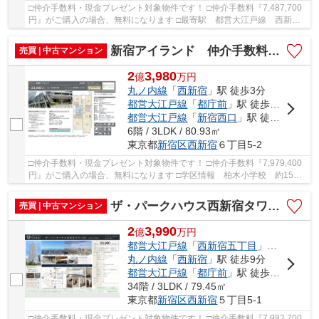
□仲介手数料・現金プレゼント対象物件です！ □仲介手数料『7,487,700
円』がご購入の場合、無料になります □最寄駅 都営大江戸線 西新宿
五丁目駅 徒歩約7分 □リフォーム物件 □24時間...
新宿アイランド 仲介手数料無料＋100万円現金プレゼント中
売買 | 中古マンション
2
3,980
億
万
円
丸ノ内線
「
西新宿
」駅 徒歩3分
都営大江戸線
「
都庁前
」駅 徒歩5分
都営大江戸線
「
新宿西口
」駅 徒歩9分
6階 / 3LDK / 80.93㎡
東京都
新宿区
西新宿
６丁目5-2
□仲介手数料・現金プレゼント対象物件です！ □仲介手数料『7,979,400
円』がご購入の場合、無料になります □学区情報 柏木小学校 約15
分 西新宿中学校 約6分 □最寄駅 東京メトロ丸...
ザ・パークハウス西新宿タワー60 仲介手数料無料＋100万円現金プレゼント中
売買 | 中古マンション
2
3,990
億
万
円
都営大江戸線
「
西新宿五丁目
」駅 徒歩7分
丸ノ内線
「
西新宿
」駅 徒歩9分
都営大江戸線
「
都庁前
」駅 徒歩10分
34階 / 3LDK / 79.45㎡
東京都
新宿区
西新宿
５丁目5-1
□仲介手数料・現金プレゼント対象物件です！ □仲介手数料『7,982,700