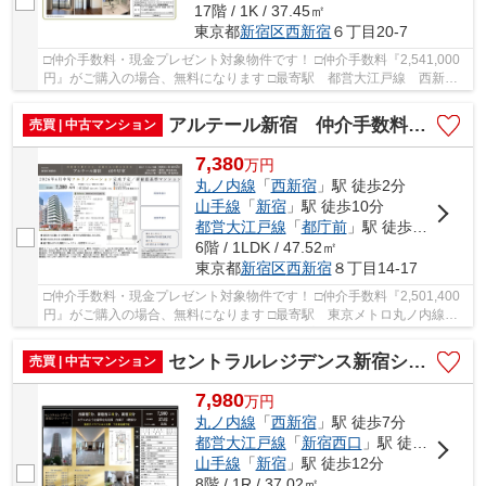
17階 / 1K / 37.45㎡
東京都
新宿区
西新宿
６丁目20-7
□仲介手数料・現金プレゼント対象物件です！ □仲介手数料『2,541,000
円』がご購入の場合、無料になります □最寄駅 都営大江戸線 西新宿
五丁目駅 徒歩約7分 3駅2路線でアクセス良好...
アルテール新宿 仲介手数料無料＋40万円現金プレゼント中
売買 | 中古マンション
7,380
万
円
丸ノ内線
「
西新宿
」駅 徒歩2分
山手線
「
新宿
」駅 徒歩10分
都営大江戸線
「
都庁前
」駅 徒歩8分
6階 / 1LDK / 47.52㎡
東京都
新宿区
西新宿
８丁目14-17
□仲介手数料・現金プレゼント対象物件です！ □仲介手数料『2,501,400
円』がご購入の場合、無料になります □最寄駅 東京メトロ丸ノ内線
西新宿駅 徒歩約2分 □リノベーション物件 □広...
セントラルレジデンス新宿シティータワー 仲介手数料無料＋40万円現金プレゼント中
売買 | 中古マンション
7,980
万
円
丸ノ内線
「
西新宿
」駅 徒歩7分
都営大江戸線
「
新宿西口
」駅 徒歩8分
山手線
「
新宿
」駅 徒歩12分
8階 / 1R / 37.02㎡