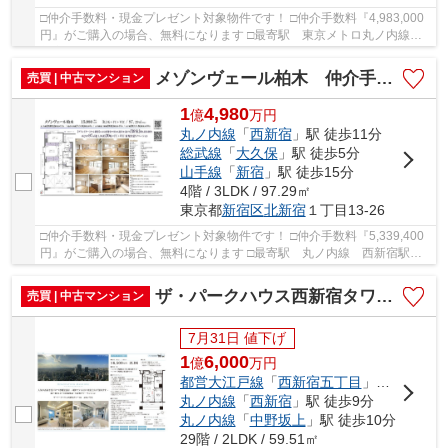
□仲介手数料・現金プレゼント対象物件です！ □仲介手数料『4,983,000
円』がご購入の場合、無料になります □最寄駅 東京メトロ丸ノ内線西
新宿駅 徒歩約6分 □リフォーム物件 □三菱地所...
メゾンヴェール柏木 仲介手数料無料＋80万円現金プレゼント中
売買 | 中古マンション
1
4,980
億
万
円
丸ノ内線
「
西新宿
」駅 徒歩11分
総武線
「
大久保
」駅 徒歩5分
山手線
「
新宿
」駅 徒歩15分
4階 / 3LDK / 97.29㎡
東京都
新宿区
北新宿
１丁目13-26
□仲介手数料・現金プレゼント対象物件です！ □仲介手数料『5,339,400
円』がご購入の場合、無料になります □最寄駅 丸ノ内線 西新宿駅
徒歩約11分 □リノベーション物件 □【グランド...
ザ・パークハウス西新宿タワー60 仲介手数料無料＋80万円現金プレゼント中
売買 | 中古マンション
7月31日 値下げ
1
6,000
億
万
円
都営大江戸線
「
西新宿五丁目
」駅 徒歩7分
丸ノ内線
「
西新宿
」駅 徒歩9分
丸ノ内線
「
中野坂上
」駅 徒歩10分
29階 / 2LDK / 59.51㎡