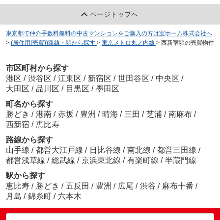
ページトップへ
東京都で仲介手数料無料の中古マンションをご購入の方は宝ホーム株式会社へ
>
(居住用(売買))路線・駅から探す
>
東京メトロ丸ノ内線
>
西新宿駅の売買物件
市区町村から探す
港区
/
渋谷区
/
江東区
/
新宿区
/
世田谷区
/
中央区
/
大田区
/
品川区
/
目黒区
/
墨田区
町名から探す
勝どき
/
港南
/
赤坂
/
豊洲
/
晴海
/
三田
/
芝浦
/
南麻布
/
西新宿
/
恵比寿
路線から探す
山手線
/
都営大江戸線
/
日比谷線
/
南北線
/
都営三田線
/
都営浅草線
/
総武線
/
京浜東北線
/
有楽町線
/
半蔵門線
駅から探す
恵比寿
/
勝どき
/
五反田
/
豊洲
/
広尾
/
渋谷
/
麻布十番
/
月島
/
錦糸町
/
六本木