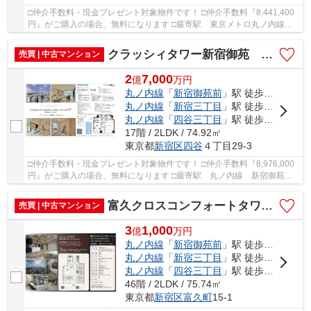
□仲介手数料・現金プレゼント対象物件です！ □仲介手数料『8,441,400
円』がご購入の場合、無料になります □最寄駅 東京メトロ丸ノ内線
新宿御苑前駅 徒歩約5分 □総戸数1,231戸 地...
クラッシィタワー新宿御苑 仲介手数料無料＋100万円現金プレゼント中
売買 | 中古マンション
2
7,000
億
万
円
丸ノ内線
「
新宿御苑前
」駅 徒歩4分
丸ノ内線
「
新宿三丁目
」駅 徒歩10分
丸ノ内線
「
四谷三丁目
」駅 徒歩6分
17階 / 2LDK / 74.92㎡
東京都
新宿区
四谷
４丁目29-3
□仲介手数料・現金プレゼント対象物件です！ □仲介手数料『8,976,000
円』がご購入の場合、無料になります □最寄駅 丸ノ内線 新宿御苑
駅 徒歩約4分 □リノベーション物件 □～新宿御苑...
富久クロスコンフォートタワー 仲介手数料無料＋100万円現金プレゼント中
売買 | 中古マンション
3
1,000
億
万
円
丸ノ内線
「
新宿御苑前
」駅 徒歩7分
丸ノ内線
「
新宿三丁目
」駅 徒歩9分
丸ノ内線
「
四谷三丁目
」駅 徒歩12分
46階 / 2LDK / 75.74㎡
東京都
新宿区
富久町
15-1