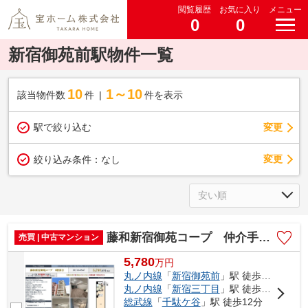
閲覧履歴
お気に入り
メニュー
0
0
新宿御苑前駅物件一覧
10
1～10
該当物件数
件
件を表示
駅で絞り込む
変更
変更
絞り込み条件：
なし
藤和新宿御苑コープ 仲介手数料無料＋15万円現金プレゼント中
売買 | 中古マンション
5,780
万
円
丸ノ内線
「
新宿御苑前
」駅 徒歩1分
丸ノ内線
「
新宿三丁目
」駅 徒歩6分
総武線
「
千駄ケ谷
」駅 徒歩12分