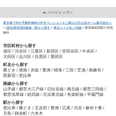
ページトップへ
東京都で仲介手数料無料の中古マンションをご購入の方は宝ホーム株式会社へ
>
(居住用(売買))路線・駅から探す
>
東京メトロ丸ノ内線
>
新宿御苑前駅の売買
物件
市区町村から探す
港区
/
渋谷区
/
江東区
/
新宿区
/
世田谷区
/
中央区
/
大田区
/
品川区
/
目黒区
/
墨田区
町名から探す
勝どき
/
港南
/
赤坂
/
豊洲
/
晴海
/
三田
/
芝浦
/
南麻布
/
西新宿
/
恵比寿
路線から探す
山手線
/
都営大江戸線
/
日比谷線
/
南北線
/
都営三田線
/
都営浅草線
/
総武線
/
京浜東北線
/
有楽町線
/
半蔵門線
駅から探す
恵比寿
/
勝どき
/
五反田
/
豊洲
/
広尾
/
渋谷
/
麻布十番
/
月島
/
錦糸町
/
六本木