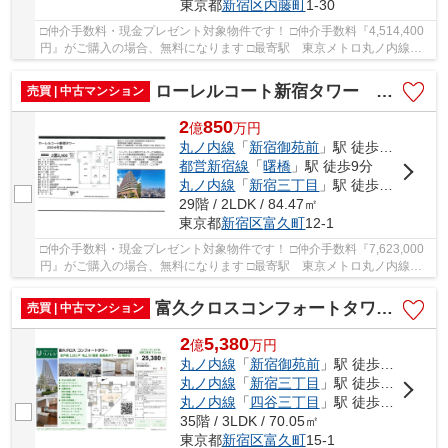
東京都
新宿区
内藤町
1-30
□仲介手数料・現金プレゼント対象物件です！ □仲介手数料『4,514,400
円』がご購入の場合、無料になります □最寄駅 東京メトロ丸ノ内線
四谷三丁目駅 徒歩約8分 □リフォーム物件 □新...
ローレルコート新宿タワー 仲介手数料無料＋100万円現金プレゼント中
売買 | 中古マンション
2
850
億
万
円
丸ノ内線
「
新宿御苑前
」駅 徒歩9分
都営新宿線
「
曙橋
」駅 徒歩9分
丸ノ内線
「
新宿三丁目
」駅 徒歩11分
29階 / 2LDK / 84.47㎡
東京都
新宿区
富久町
12-1
□仲介手数料・現金プレゼント対象物件です！ □仲介手数料『7,623,000
円』がご購入の場合、無料になります □最寄駅 東京メトロ丸ノ内線
新宿御苑前駅 徒歩約9分 □リノベーション物件...
富久クロスコンフォートタワー 仲介手数料無料＋100万円現金プレゼント中
売買 | 中古マンション
2
5,380
億
万
円
丸ノ内線
「
新宿御苑前
」駅 徒歩5分
丸ノ内線
「
新宿三丁目
」駅 徒歩11分
丸ノ内線
「
四谷三丁目
」駅 徒歩12分
35階 / 3LDK / 70.05㎡
東京都
新宿区
富久町
15-1