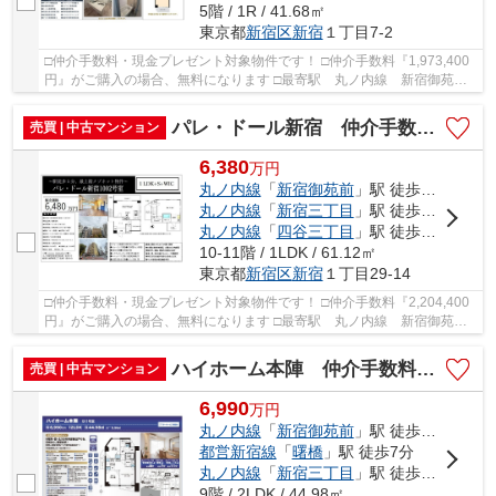
5階 / 1R / 41.68㎡
東京都
新宿区
新宿
１丁目7-2
□仲介手数料・現金プレゼント対象物件です！ □仲介手数料『1,973,400
円』がご購入の場合、無料になります □最寄駅 丸ノ内線 新宿御苑前
駅 徒歩約1分 □事務所利用可能 □駅徒歩1分の...
パレ・ドール新宿 仲介手数料無料＋40万円現金プレゼント中
売買 | 中古マンション
6,380
万
円
丸ノ内線
「
新宿御苑前
」駅 徒歩5分
丸ノ内線
「
新宿三丁目
」駅 徒歩9分
丸ノ内線
「
四谷三丁目
」駅 徒歩12分
10-11階 / 1LDK / 61.12㎡
東京都
新宿区
新宿
１丁目29-14
□仲介手数料・現金プレゼント対象物件です！ □仲介手数料『2,204,400
円』がご購入の場合、無料になります □最寄駅 丸ノ内線 新宿御苑前
駅 徒歩約5分 □駅徒歩5分、最上階メゾネット...
ハイホーム本陣 仲介手数料無料＋40万円現金プレゼント中
売買 | 中古マンション
6,990
万
円
丸ノ内線
「
新宿御苑前
」駅 徒歩8分
都営新宿線
「
曙橋
」駅 徒歩7分
丸ノ内線
「
新宿三丁目
」駅 徒歩11分
9階 / 2LDK / 44.98㎡