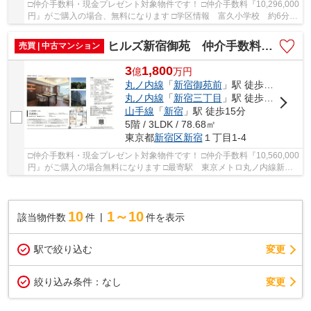
□仲介手数料・現金プレゼント対象物件です！ □仲介手数料『10,296,000
円』がご購入の場合、無料になります □学区情報 富久小学校 約6分 □
最寄駅 東京メトロ丸ノ内線 新宿御苑前駅...
ヒルズ新宿御苑 仲介手数料無料＋100万円現金プレゼント中
売買 | 中古マンション
3
1,800
億
万
円
丸ノ内線
「
新宿御苑前
」駅 徒歩3分
丸ノ内線
「
新宿三丁目
」駅 徒歩10分
山手線
「
新宿
」駅 徒歩15分
5階 / 3LDK / 78.68㎡
東京都
新宿区
新宿
１丁目1-4
□仲介手数料・現金プレゼント対象物件です！ □仲介手数料『10,560,000
円』がご購入の場合無料になります □最寄駅 東京メトロ丸ノ内線新宿
御苑前駅 徒歩約3分 □リノベーション物件 □...
10
1～10
該当物件数
件
件を表示
駅で絞り込む
変更
変更
絞り込み条件：
なし