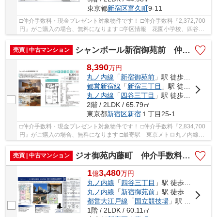
東京都
新宿区
富久町
9-11
□仲介手数料・現金プレゼント対象物件です！ □仲介手数料『2,372,700
円』がご購入の場合、無料になります □学区情報 花園小学校、四谷中
学校 □最寄駅 東京メトロ丸ノ内線 新宿御苑...
シャンボール新宿御苑前 仲介手数料無料＋40万円現金プレゼント中
売買 | 中古マンション
8,390
万
円
丸ノ内線
「
新宿御苑前
」駅 徒歩6分
都営新宿線
「
新宿三丁目
」駅 徒歩9分
丸ノ内線
「
四谷三丁目
」駅 徒歩10分
2階 / 2LDK / 65.79㎡
東京都
新宿区
新宿
１丁目25-1
□仲介手数料・現金プレゼント対象物件です！ □仲介手数料『2,834,700
円』がご購入の場合、無料になります □最寄駅 東京メトロ丸ノ内線
新宿御苑前駅 徒歩約6分 □フルリノベーション...
ジオ御苑内藤町 仲介手数料無料＋70万円現金プレゼント中
売買 | 中古マンション
1
3,480
億
万
円
丸ノ内線
「
四谷三丁目
」駅 徒歩8分
丸ノ内線
「
新宿御苑前
」駅 徒歩9分
都営大江戸線
「
国立競技場
」駅 徒歩10分
1階 / 2LDK / 60.11㎡