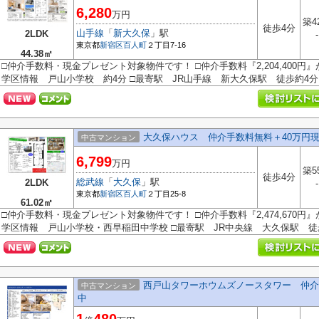
6,280
万円
築4
徒歩4分
山手線
「
新大久保
」駅
2LDK
-
東京都
新宿区
百人町
２丁目7-16
44.38㎡
□仲介手数料・現金プレゼント対象物件です！ □仲介手数料『2,204,400円
学区情報 戸山小学校 約4分 □最寄駅 JR山手線 新大久保駅 徒歩約4分 □
大久保ハウス 仲介手数料無料＋40万円
中古マンション
6,799
万円
築5
徒歩4分
総武線
「
大久保
」駅
2LDK
-
東京都
新宿区
百人町
２丁目25-8
61.02㎡
□仲介手数料・現金プレゼント対象物件です！ □仲介手数料『2,474,670円
学区情報 戸山小学校・西早稲田中学校 □最寄駅 JR中央線 大久保駅 徒歩.
西戸山タワーホウムズノースタワー 仲介
中古マンション
中