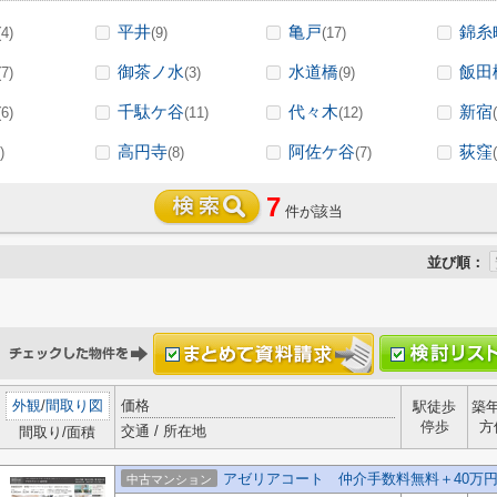
平井
亀戸
錦糸
(4)
(9)
(17)
御茶ノ水
水道橋
飯田
(7)
(3)
(9)
千駄ケ谷
代々木
新宿
(6)
(11)
(12)
高円寺
阿佐ケ谷
荻窪
)
(8)
(7)
7
件が該当
並び順：
外観
/
間取り図
価格
駅徒歩
築
停歩
方
交通 / 所在地
間取り/面積
アゼリアコート 仲介手数料無料＋40万
中古マンション