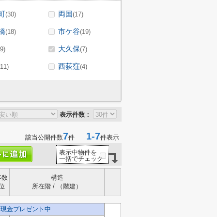
町
両国
(30)
(17)
橋
市ケ谷
(18)
(19)
大久保
(9)
(7)
西荻窪
(11)
(4)
表示件数：
7
1-7
該当公開件数
件
件表示
表示中物件を
一括でチェック
年数
構造
位
所在階 / （階建）
円現金プレゼント中