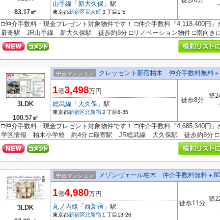
山手線
「
新大久保
」駅
-
83.17㎡
東京都
新宿区
百人町
３丁目1-5
□仲介手数料・現金プレゼント対象物件です！ □仲介手数料『4,118,400円
最寄駅 JR山手線 新大久保駅 徒歩約8分 □リノベーション物件 □南向きにつ
クレッセント新宿柏木 仲介手数料無料＋
中古マンション
1
3,498
億
万円
築2
徒歩8分
3LDK
総武線
「
大久保
」駅
-
東京都
新宿区
北新宿
２丁目6-35
100.57㎡
□仲介手数料・現金プレゼント対象物件です！ □仲介手数料『4,685,340円
学区情報 柏木小学校 約4分 □最寄駅 JR総武線 大久保駅 徒歩約8分 □リ
メゾンヴェール柏木 仲介手数料無料＋8
中古マンション
1
4,980
億
万円
築2
徒歩11分
丸ノ内線
「
西新宿
」駅
3LDK
-
東京都
新宿区
北新宿
１丁目13-26