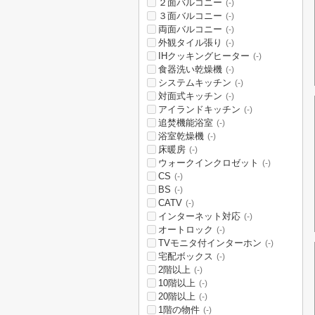
２面バルコニー
(-)
３面バルコニー
(-)
両面バルコニー
(-)
外観タイル張り
(-)
IHクッキングヒーター
(-)
食器洗い乾燥機
(-)
システムキッチン
(-)
対面式キッチン
(-)
アイランドキッチン
(-)
追焚機能浴室
(-)
浴室乾燥機
(-)
床暖房
(-)
ウォークインクロゼット
(-)
CS
(-)
BS
(-)
CATV
(-)
インターネット対応
(-)
オートロック
(-)
TVモニタ付インターホン
(-)
宅配ボックス
(-)
2階以上
(-)
10階以上
(-)
20階以上
(-)
1階の物件
(-)