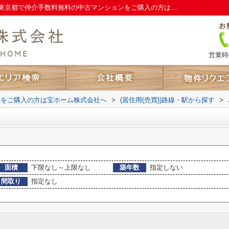
大久保駅のマンション、戸建、土地一覧｜東京都で仲介手数料無料の中古マンションをご購入の方は宝ホーム株式会社へ
営業時間
ンをご購入の方は宝ホーム株式会社へ
>
(居住用(売買))路線・駅から探す
>
面積
下限なし～上限なし
築年数
指定しない
間取り
指定なし