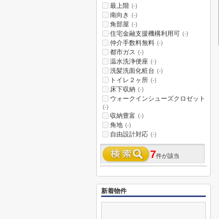
最上階
(-)
南向き
(-)
角部屋
(-)
住宅金融支援機構利用可
(-)
仲介手数料無料
(-)
都市ガス
(-)
温水洗浄便座
(-)
洗髪洗面化粧台
(-)
トイレ２ヶ所
(-)
床下収納
(-)
ウォークインシューズクロゼット
(-)
収納豊富
(-)
角地
(-)
自由設計対応
(-)
7
件が該当
新着物件