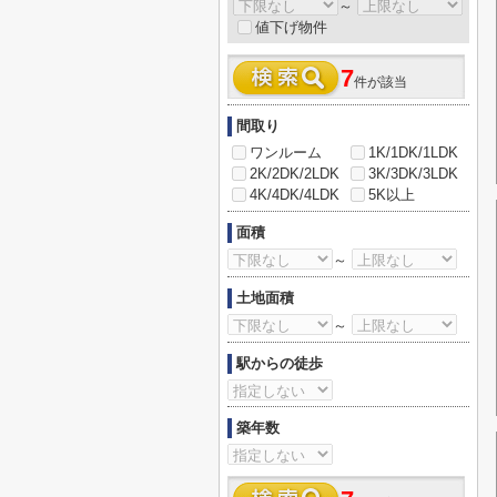
～
値下げ物件
7
件が該当
間取り
ワンルーム
1K/1DK/1LDK
2K/2DK/2LDK
3K/3DK/3LDK
4K/4DK/4LDK
5K以上
面積
～
土地面積
～
駅からの徒歩
築年数