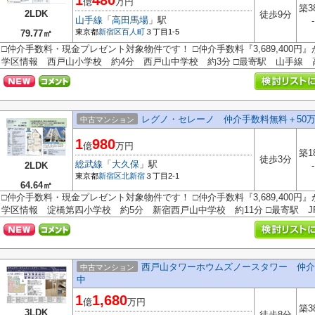
1
480
億
万円
築3
2LDK
徒歩9分
山手線
「
高田馬場
」駅
-
東京都
新宿区
百人町
３丁目1-5
79.77㎡
□仲介手数料・現金プレゼント対象物件です！ □仲介手数料『3,689,400円
学区情報 西戸山小学校 約4分 西戸山中学校 約3分 □最寄駅 山手線 高.
レグノ・セレーノ 仲介手数料無料＋50
中古マンション
1
980
億
万円
築1
徒歩3分
総武線
「
大久保
」駅
2LDK
-
東京都
新宿区
北新宿
３丁目2-1
64.64㎡
□仲介手数料・現金プレゼント対象物件です！ □仲介手数料『3,689,400円
学区情報 淀橋第四小学校 約5分 新宿西戸山中学校 約11分 □最寄駅 JR中
西戸山タワーホウムズノースタワー 仲介
中古マンション
中
1
1,680
億
万円
築3
3LDK
徒歩8分