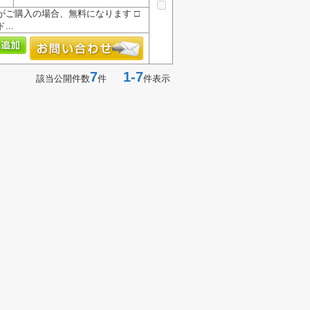
』がご購入の場合、無料になります □
..
7
1-7
該当公開件数
件
件表示