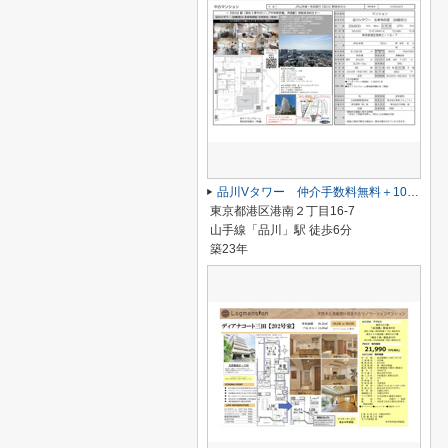
品川Vタワー 仲介手数料無料＋100万円現金プレゼント中
東京都港区港南２丁目16-7
山手線「品川」駅 徒歩6分
築23年