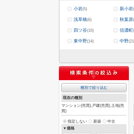
小岩
新小岩
(5)
浅草橋
秋葉原
(6)
四ツ谷
信濃町
(10)
東中野
中野
(14)
(21
種別で絞り込む
現在の種別
マンション(売買),戸建(売買),土地(売
買)
指定しない
新築
中古
▼価格