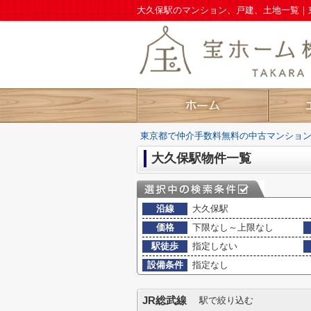
東京都で仲介手数料無料の中古マンショ
大久保駅物件一覧
沿線
大久保駅
価格
下限なし～上限なし
駅徒歩
指定しない
設備条件
指定なし
JR総武線
駅で絞り込む