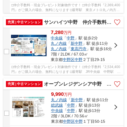
□仲介手数料・現金プレゼント対象物件です！ □仲介手数料『2,369,400
円』がご購入の場合、無料になります □最寄駅 東京メトロ丸ノ内方南
支線 中野富士見駅 徒歩約11分 □フルリノベ...
サンハイツ中野 仲介手数料無料＋40万円現金プレゼント中
売買 | 中古マンション
7,280
万
円
中央線
「
中野
」駅 徒歩2分
丸ノ内線
「
新中野
」駅 徒歩11分
丸ノ内線
「
東高円寺
」駅 徒歩16分
7階 / 2LDK / 67.03㎡
東京都
中野区
中野
２丁目29-15
□仲介手数料・現金プレゼント対象物件です！ □仲介手数料『2,534,400
円』がご購入の場合、無料になります □最寄駅 JR中央線 中野駅 徒
歩約2分 □リノベーション物件 □東南角部屋 日...
オープンレジデンシア中野 仲介手数料無料＋50万円現金プレゼント中
売買 | 中古マンション
9,990
万
円
丸ノ内線
「
新中野
」駅 徒歩11分
総武線
「
中野
」駅 徒歩13分
中央線
「
中野
」駅 徒歩13分
2階 / 3LDK / 70.56㎡
東京都
中野区
中野
１丁目50-15