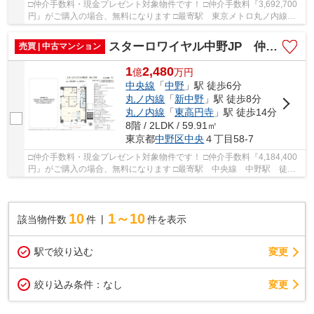
□仲介手数料・現金プレゼント対象物件です！ □仲介手数料『3,692,700
円』がご購入の場合、無料になります □最寄駅 東京メトロ丸ノ内線
新中野駅 徒歩約11分 □リノベーション完成物...
スターロワイヤル中野JP 仲介手数料無料＋60万円現金プレゼント中
売買 | 中古マンション
1
2,480
億
万
円
中央線
「
中野
」駅 徒歩6分
丸ノ内線
「
新中野
」駅 徒歩8分
丸ノ内線
「
東高円寺
」駅 徒歩14分
8階 / 2LDK / 59.91㎡
東京都
中野区
中央
４丁目58-7
□仲介手数料・現金プレゼント対象物件です！ □仲介手数料『4,184,400
円』がご購入の場合、無料になります □最寄駅 中央線 中野駅 徒歩
約6分 □リフォーム物件 □駐車場空有（26,000円...
10
1～10
該当物件数
件
件を表示
駅で絞り込む
変更
変更
絞り込み条件：
なし