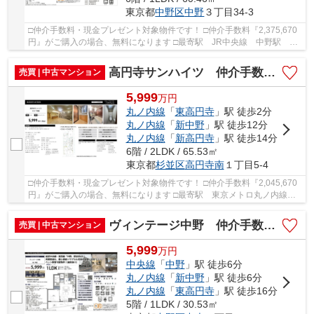
東京都
中野区
中野
３丁目34-3
□仲介手数料・現金プレゼント対象物件です！ □仲介手数料『2,375,670
円』がご購入の場合、無料になります □最寄駅 JR中央線 中野駅 徒
歩約2分 □リノベーション物件 □複数路線利用可...
高円寺サンハイツ 仲介手数料無料＋15万円現金プレゼント中
売買 | 中古マンション
5,999
万
円
丸ノ内線
「
東高円寺
」駅 徒歩2分
丸ノ内線
「
新中野
」駅 徒歩12分
丸ノ内線
「
新高円寺
」駅 徒歩14分
6階 / 2LDK / 65.53㎡
東京都
杉並区
高円寺南
１丁目5-4
□仲介手数料・現金プレゼント対象物件です！ □仲介手数料『2,045,670
円』がご購入の場合、無料になります □最寄駅 東京メトロ丸ノ内線
東高円寺駅 徒歩約2分 □リノベーション物件 □...
ヴィンテージ中野 仲介手数料無料＋15万円現金プレゼント中
売買 | 中古マンション
5,999
万
円
中央線
「
中野
」駅 徒歩6分
丸ノ内線
「
新中野
」駅 徒歩6分
丸ノ内線
「
東高円寺
」駅 徒歩16分
5階 / 1LDK / 30.53㎡