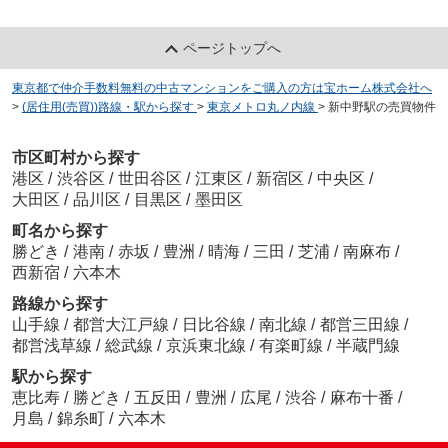
ページトップへ
東京都で仲介手数料無料の中古マンションをご購入の方は宝ホーム株式会社へ
>
(居住用(売買))路線・駅から探す
>
東京メトロ丸ノ内線
>
新中野駅の売買物件
市区町村から探す
港区
/
渋谷区
/
世田谷区
/
江東区
/
新宿区
/
中央区
/
大田区
/
品川区
/
目黒区
/
墨田区
町名から探す
勝どき
/
港南
/
赤坂
/
豊洲
/
晴海
/
三田
/
芝浦
/
南麻布
/
西新宿
/
六本木
路線から探す
山手線
/
都営大江戸線
/
日比谷線
/
南北線
/
都営三田線
/
都営浅草線
/
総武線
/
京浜東北線
/
有楽町線
/
半蔵門線
駅から探す
恵比寿
/
勝どき
/
五反田
/
豊洲
/
広尾
/
渋谷
/
麻布十番
/
月島
/
錦糸町
/
六本木