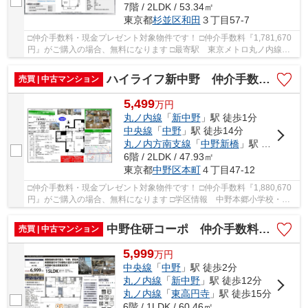
7階 / 2LDK / 53.34㎡
東京都
杉並区
和田
３丁目57-7
□仲介手数料・現金プレゼント対象物件です！ □仲介手数料『1,781,670
円』がご購入の場合、無料になります □最寄駅 東京メトロ丸ノ内線
東高円寺駅 徒歩約1分 □リノベーション物件 □...
ハイライフ新中野 仲介手数料無料＋15万円現金プレゼント中
売買 | 中古マンション
5,499
万
円
丸ノ内線
「
新中野
」駅 徒歩1分
中央線
「
中野
」駅 徒歩14分
丸ノ内方南支線
「
中野新橋
」駅 徒歩13分
6階 / 2LDK / 47.93㎡
東京都
中野区
本町
４丁目47-12
□仲介手数料・現金プレゼント対象物件です！ □仲介手数料『1,880,670
円』がご購入の場合、無料になります □学区情報 中野本郷小学校・第
二中学校 □最寄駅 東京メトロ丸ノ内線 新中...
中野住研コーポ 仲介手数料無料＋40万円現金プレゼント中
売買 | 中古マンション
5,999
万
円
中央線
「
中野
」駅 徒歩2分
丸ノ内線
「
新中野
」駅 徒歩12分
丸ノ内線
「
東高円寺
」駅 徒歩15分
6階 / 1LDK / 60.46㎡