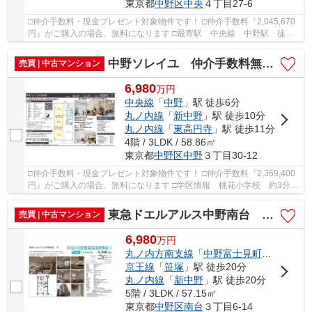
東京都
中野区
中央
４丁目27-6
□仲介手数料・現金プレゼント対象物件です！ □仲介手数料『2,045,670
円』がご購入の場合、無料になります □最寄駅 中央線 中野駅 徒歩
約6分 □リノベーション物件 □総武中央線・東西...
中野ソレイユ 仲介手数料無料＋40万円現金プレゼント中
売買 | 中古マンション
6,980
万
円
中央線
「
中野
」駅 徒歩6分
丸ノ内線
「
新中野
」駅 徒歩10分
丸ノ内線
「
東高円寺
」駅 徒歩11分
4階 / 3LDK / 58.86㎡
東京都
中野区
中野
３丁目30-12
□仲介手数料・現金プレゼント対象物件です！ □仲介手数料『2,369,400
円』がご購入の場合、無料になります □学区情報 桃花小学校 約3分
中野中学校 約16分 □最寄駅 JR中央線 中野...
東急ドエルアルス中野南台 仲介手数料無料＋40万円現金プレゼント中
売買 | 中古マンション
6,980
万
円
丸ノ内方南支線
「
中野富士見町
」駅 徒歩1
京王線
「
笹塚
」駅 徒歩20分
丸ノ内線
「
新中野
」駅 徒歩20分
5階 / 3LDK / 57.15㎡
東京都
中野区
南台
３丁目6-14