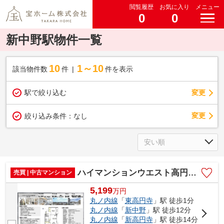
閲覧履歴
お気に入り
メニュー
0
0
新中野駅物件一覧
10
1～10
該当物件数
件
件を表示
駅で絞り込む
変更
変更
絞り込み条件：
なし
ハイマンションウエスト高円寺 仲介手数料無料＋15万円現金プレゼント中
売買 | 中古マンション
5,199
万
円
丸ノ内線
「
東高円寺
」駅 徒歩1分
丸ノ内線
「
新中野
」駅 徒歩12分
丸ノ内線
「
新高円寺
」駅 徒歩14分