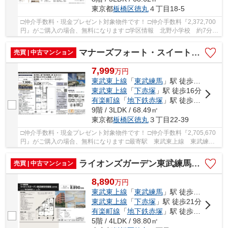
東京都
板橋区
徳丸
４丁目18-5
□仲介手数料・現金プレゼント対象物件です！ □仲介手数料『2,372,700
円』がご購入の場合、無料になります □学区情報 北野小学校 約7分
赤塚第一中学校 約4分 □最寄駅 東武東上線...
マナーズフォート・スイートテラス 仲介手数料無料＋40万円現金プレゼント中
売買 | 中古マンション
7,999
万
円
東武東上線
「
東武練馬
」駅 徒歩8分
東武東上線
「
下赤塚
」駅 徒歩16分
有楽町線
「
地下鉄赤塚
」駅 徒歩17分
9階 / 3LDK / 68.49㎡
東京都
板橋区
徳丸
３丁目22-39
□仲介手数料・現金プレゼント対象物件です！ □仲介手数料『2,705,670
円』がご購入の場合、無料になります □最寄駅 東武東上線 東武練馬
駅 徒歩約8分 □リノベーション物件 □東武東上...
ライオンズガーデン東武練馬壱番館 仲介手数料無料＋40万円現金プレゼント中
売買 | 中古マンション
8,890
万
円
東武東上線
「
東武練馬
」駅 徒歩5分
東武東上線
「
下赤塚
」駅 徒歩21分
有楽町線
「
地下鉄赤塚
」駅 徒歩22分
5階 / 4LDK / 98.80㎡