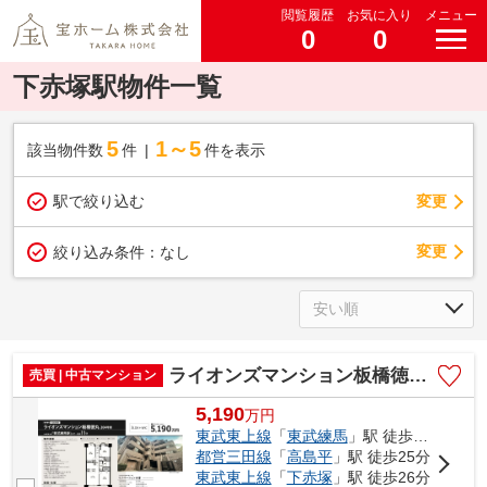
閲覧履歴
お気に入り
メニュー
0
0
下赤塚駅物件一覧
5
1～5
該当物件数
件
件を表示
駅で絞り込む
変更
変更
絞り込み条件：
なし
ライオンズマンション板橋徳丸 仲介手数料無料＋15万円現金プレゼント中
売買 | 中古マンション
5,190
万
円
東武東上線
「
東武練馬
」駅 徒歩11分
都営三田線
「
高島平
」駅 徒歩25分
東武東上線
「
下赤塚
」駅 徒歩26分