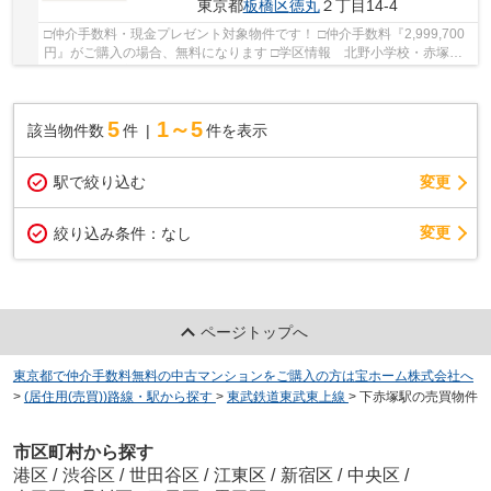
東京都
板橋区
徳丸
２丁目14-4
□仲介手数料・現金プレゼント対象物件です！ □仲介手数料『2,999,700
円』がご購入の場合、無料になります □学区情報 北野小学校・赤塚第
一中学校 □最寄駅 東武東上線 東武練馬駅 ...
5
1～5
該当物件数
件
件を表示
駅で絞り込む
変更
変更
絞り込み条件：
なし
ページトップへ
東京都で仲介手数料無料の中古マンションをご購入の方は宝ホーム株式会社へ
>
(居住用(売買))路線・駅から探す
>
東武鉄道東武東上線
>
下赤塚駅の売買物件
市区町村から探す
港区
/
渋谷区
/
世田谷区
/
江東区
/
新宿区
/
中央区
/