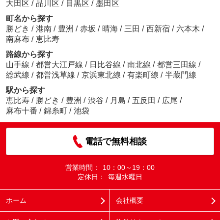
大田区
/
品川区
/
目黒区
/
墨田区
町名から探す
勝どき
/
港南
/
豊洲
/
赤坂
/
晴海
/
三田
/
西新宿
/
六本木
/
南麻布
/
恵比寿
路線から探す
山手線
/
都営大江戸線
/
日比谷線
/
南北線
/
都営三田線
/
総武線
/
都営浅草線
/
京浜東北線
/
有楽町線
/
半蔵門線
駅から探す
恵比寿
/
勝どき
/
豊洲
/
渋谷
/
月島
/
五反田
/
広尾
/
麻布十番
/
錦糸町
/
池袋
電話で無料相談
営業時間：
10：00～19：00
定休日：
毎週水曜日
ホーム
会社概要