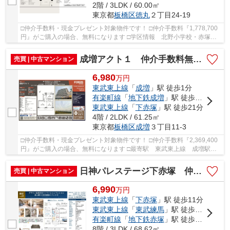
2階 / 3LDK / 60.00㎡
東京都
板橋区
徳丸
２丁目24-19
□仲介手数料・現金プレゼント対象物件です！ □仲介手数料『1,778,700
円』がご購入の場合、無料になります □学区情報 北野小学校・赤塚第
一中学校 □最寄駅 東武東上線 東武練馬駅 ...
成増アクト１ 仲介手数料無料＋40万円現金プレゼント中
売買 | 中古マンション
6,980
万
円
東武東上線
「
成増
」駅 徒歩1分
有楽町線
「
地下鉄成増
」駅 徒歩5分
東武東上線
「
下赤塚
」駅 徒歩21分
4階 / 2LDK / 61.25㎡
東京都
板橋区
成増
３丁目11-3
□仲介手数料・現金プレゼント対象物件です！ □仲介手数料『2,369,400
円』がご購入の場合、無料になります □最寄駅 東武東上線 成増駅
徒歩約1分 □リフォーム物件 □4階南東向きによ...
日神パレステージ下赤塚 仲介手数料無料＋40万円現金プレゼント中
売買 | 中古マンション
6,990
万
円
東武東上線
「
下赤塚
」駅 徒歩11分
東武東上線
「
東武練馬
」駅 徒歩14分
有楽町線
「
地下鉄赤塚
」駅 徒歩14分
8階 / 3LDK / 68.62㎡