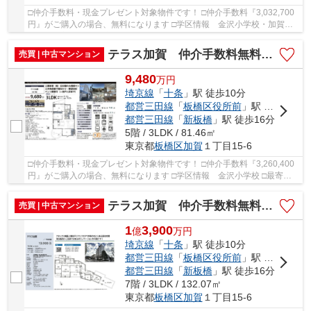
□仲介手数料・現金プレゼント対象物件です！ □仲介手数料『3,032,700
円』がご購入の場合、無料になります □学区情報 金沢小学校・加賀中
学校 □最寄駅 JR埼京線十条駅 徒歩約7分 □リ...
テラス加賀 仲介手数料無料＋50万円現金プレゼント中
売買 | 中古マンション
9,480
万
円
埼京線
「
十条
」駅 徒歩10分
都営三田線
「
板橋区役所前
」駅 徒歩11分
都営三田線
「
新板橋
」駅 徒歩16分
5階 / 3LDK / 81.46㎡
東京都
板橋区
加賀
１丁目15-6
□仲介手数料・現金プレゼント対象物件です！ □仲介手数料『3,260,400
円』がご購入の場合、無料になります □学区情報 金沢小学校 □最寄
駅 JR埼京線 十条駅 徒歩約10分 □リノベーシ...
テラス加賀 仲介手数料無料＋70万円現金プレゼント中
売買 | 中古マンション
1
3,900
億
万
円
埼京線
「
十条
」駅 徒歩10分
都営三田線
「
板橋区役所前
」駅 徒歩11分
都営三田線
「
新板橋
」駅 徒歩16分
7階 / 3LDK / 132.07㎡
東京都
板橋区
加賀
１丁目15-6