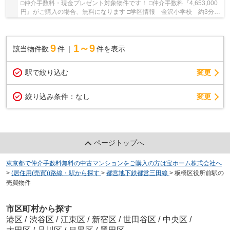
□仲介手数料・現金プレゼント対象物件です！ □仲介手数料『4,653,000
円』がご購入の場合、無料になります □学区情報 金沢小学校 約3分
加賀中学校 約6分 □最寄駅 JR埼京線 十条...
9
1～9
該当物件数
件
件を表示
駅で絞り込む
変更
変更
絞り込み条件：
なし
ページトップへ
東京都で仲介手数料無料の中古マンションをご購入の方は宝ホーム株式会社へ
>
(居住用(売買))路線・駅から探す
>
都営地下鉄都営三田線
>
板橋区役所前駅の
売買物件
市区町村から探す
港区
/
渋谷区
/
江東区
/
新宿区
/
世田谷区
/
中央区
/