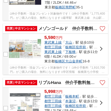
7階 / 2LDK / 44.46㎡
東京都
板橋区
熊野町
35-1
□仲介手数料・現金プレゼント対象物件です！ □仲介手数料『1,775,400
円』がご購入の場合、無料になります □最寄駅 東武東上線 大山駅
徒歩約10分 □リフォーム物件 □帰り道になんで...
メゾンゴールド 仲介手数料無料＋15万円現金プレゼント中
売買 | 中古マンション
5,590
万
円
東武東上線
「
大山
」駅 徒歩10分
都営三田線
「
板橋区役所前
」駅 徒歩12分
東武東上線
「
下板橋
」駅 徒歩11分
6階 / 4LDK / 69.00㎡
東京都
板橋区
大山金井町
16-8
□仲介手数料・現金プレゼント対象物件です！ □仲介手数料『1,910,700
円』がご購入の場合、無料になります □学区情報 板橋第七小学校 約3
分 板橋第一中学校 約11分 □最寄駅 東武東...
リプルHana 仲介手数料無料＋15万円現金プレゼント中
売買 | 中古マンション
5,998
万
円
都営三田線
「
板橋本町
」駅 徒歩2分
都営三田線
「
本蓮沼
」駅 徒歩12分
都営三田線
「
板橋区役所前
」駅 徒歩17分
7階 / 2LDK / 59.48㎡