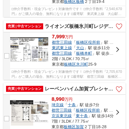
東京都
板橋区
板橋
２丁目19-4
□仲介手数料・現金プレゼント対象物件です！ □仲介手数料『2,540,670
円』がご購入の場合、無料になります □最寄駅 東武東上線 大山駅
徒歩約7分 □リフォーム物件 □東武東上線「大山...
ライオンズ板橋氷川町レジデンス 仲介手数料無料＋40万円現金プレゼント中
売買 | 中古マンション
7,999
万
円
都営三田線
「
板橋区役所前
」駅 徒歩8分
東武東上線
「
大山
」駅 徒歩11分
都営三田線
「
板橋本町
」駅 徒歩13分
2階 / 3LDK / 70.75㎡
東京都
板橋区
氷川町
25-9
□仲介手数料・現金プレゼント対象物件です！ □仲介手数料『2,705,670
円』がご購入の場合、無料になります □最寄駅 都営三田線 板橋区役
所前駅 徒歩約8分 □リノベーション物件 □都営...
レーベンハイム加賀プレシャスフォルム 仲介手数料無料＋40万円現金プレゼント中
売買 | 中古マンション
8,990
万
円
埼京線
「
十条
」駅 徒歩7分
都営三田線
「
板橋区役所前
」駅 徒歩14分
京浜東北線
「
東十条
」駅 徒歩14分
7階 / 3LDK / 77.75㎡
東京都
板橋区
加賀
２丁目18-28