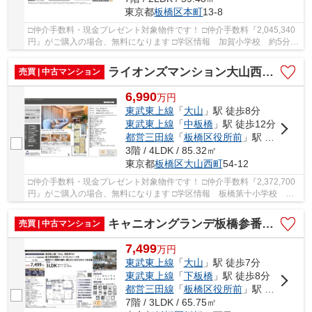
東京都
板橋区
本町
13-8
□仲介手数料・現金プレゼント対象物件です！ □仲介手数料『2,045,340
円』がご購入の場合、無料になります □学区情報 加賀小学校 約5分
加賀中学校 約13分 □最寄駅 都営三田線 板...
ライオンズマンション大山西町 仲介手数料無料＋40万円現金プレゼント中
売買 | 中古マンション
6,990
万
円
東武東上線
「
大山
」駅 徒歩8分
東武東上線
「
中板橋
」駅 徒歩12分
都営三田線
「
板橋区役所前
」駅 徒歩17分
3階 / 4LDK / 85.32㎡
東京都
板橋区
大山西町
54-12
□仲介手数料・現金プレゼント対象物件です！ □仲介手数料『2,372,700
円』がご購入の場合、無料になります □学区情報 板橋第十小学校 約6
分 □最寄駅 東武東上線 大山駅 徒歩約8分 ...
キャニオングランデ板橋参番館 仲介手数料無料＋40万円現金プレゼント中
売買 | 中古マンション
7,499
万
円
東武東上線
「
大山
」駅 徒歩7分
東武東上線
「
下板橋
」駅 徒歩8分
都営三田線
「
板橋区役所前
」駅 徒歩8分
7階 / 3LDK / 65.75㎡