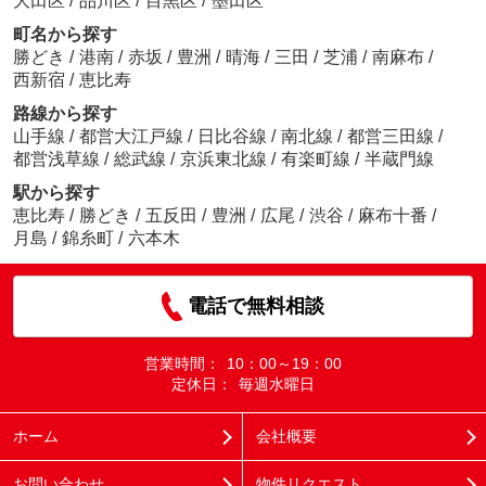
大田区
/
品川区
/
目黒区
/
墨田区
町名から探す
勝どき
/
港南
/
赤坂
/
豊洲
/
晴海
/
三田
/
芝浦
/
南麻布
/
西新宿
/
恵比寿
路線から探す
山手線
/
都営大江戸線
/
日比谷線
/
南北線
/
都営三田線
/
都営浅草線
/
総武線
/
京浜東北線
/
有楽町線
/
半蔵門線
駅から探す
恵比寿
/
勝どき
/
五反田
/
豊洲
/
広尾
/
渋谷
/
麻布十番
/
月島
/
錦糸町
/
六本木
電話で無料相談
営業時間：
10：00～19：00
定休日：
毎週水曜日
ホーム
会社概要
お問い合わせ
物件リクエスト