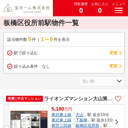
閲覧履歴
お気に入り
メニュー
0
0
板橋区役所前駅物件一覧
9
1～9
該当物件数
件
件を表示
駅で絞り込む
変更
変更
絞り込み条件：
なし
ライオンズマンション大山第6 仲介手数料無料＋15万円現金プレゼント中
売買 | 中古マンション
5,180
万
円
東武東上線
「
大山
」駅 徒歩10分
東武東上線
「
下板橋
」駅 徒歩13分
都営三田線
「
板橋区役所前
」駅 徒歩15分