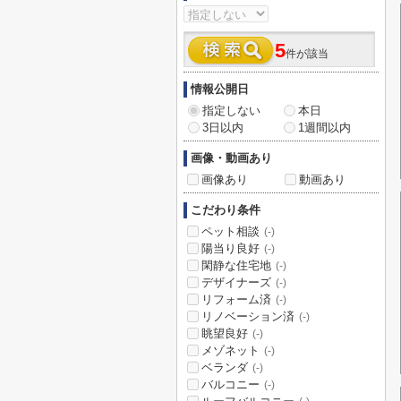
5
件が該当
情報公開日
指定しない
本日
3日以内
1週間以内
画像・動画あり
画像あり
動画あり
こだわり条件
ペット相談
(-)
陽当り良好
(-)
閑静な住宅地
(-)
デザイナーズ
(-)
リフォーム済
(-)
リノベーション済
(-)
眺望良好
(-)
メゾネット
(-)
ベランダ
(-)
バルコニー
(-)