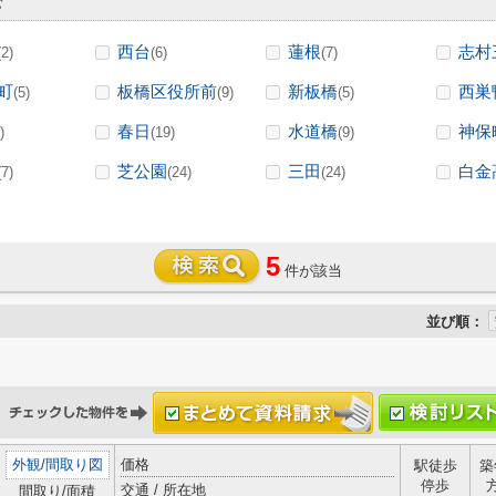
む
西台
蓮根
志村
(2)
(6)
(7)
町
板橋区役所前
新板橋
西巣
(5)
(9)
(5)
春日
水道橋
神保
)
(19)
(9)
芝公園
三田
白金
(7)
(24)
(24)
5
件が該当
並び順：
外観
/
間取り図
価格
駅徒歩
築
停歩
交通 / 所在地
間取り/面積