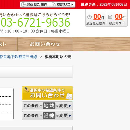
最終更新：2026年08月06日
00
00
件
件
最近見た物件
検討リスト
：10：00～19：00
定休日：毎週水曜日
都営地下鉄都営三田線
>
板橋本町駅の売