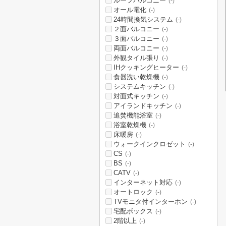
ルーフバルコニー
(-)
オール電化
(-)
24時間換気システム
(-)
２面バルコニー
(-)
３面バルコニー
(-)
両面バルコニー
(-)
外観タイル張り
(-)
IHクッキングヒーター
(-)
食器洗い乾燥機
(-)
システムキッチン
(-)
対面式キッチン
(-)
アイランドキッチン
(-)
追焚機能浴室
(-)
浴室乾燥機
(-)
床暖房
(-)
ウォークインクロゼット
(-)
CS
(-)
BS
(-)
CATV
(-)
インターネット対応
(-)
オートロック
(-)
TVモニタ付インターホン
(-)
宅配ボックス
(-)
2階以上
(-)