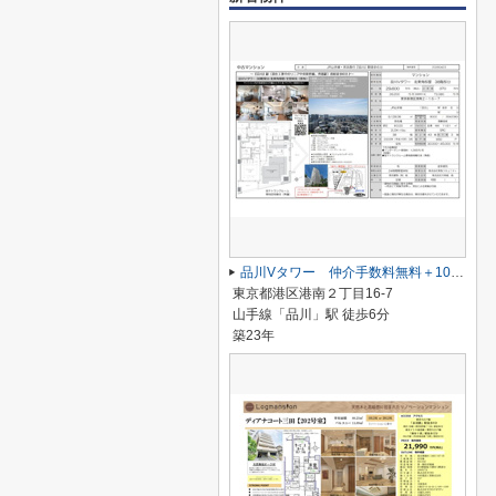
品川Vタワー 仲介手数料無料＋100万円現金プレゼント中
東京都港区港南２丁目16-7
山手線「品川」駅 徒歩6分
築23年