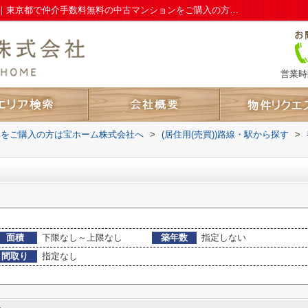
板橋本町駅のマンション、戸建、土地一覧｜東京都で仲介手数料無料の中古マンションをご購入の方は宝ホーム株式会社へ
営業時間
ンをご購入の方は宝ホーム株式会社へ
>
(居住用(売買))路線・駅から探す
>
面積
下限なし～上限なし
築年数
指定しない
間取り
指定なし