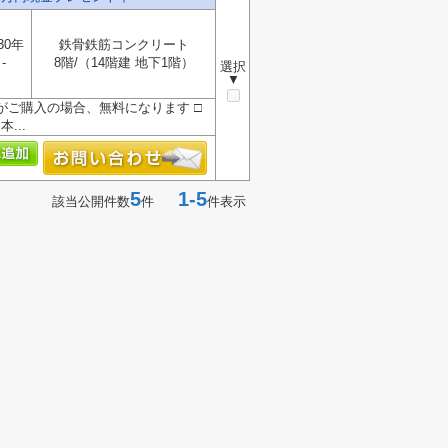
30年
鉄骨鉄筋コンクリート
-
8階/（14階建 地下1階）
選択
▼
』がご購入の場合、無料になります □
...
5
1-5
該当公開件数
件
件表示