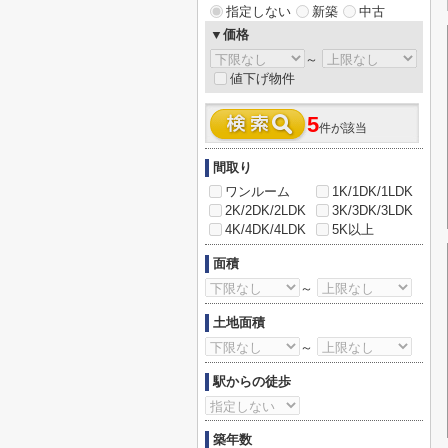
指定しない
新築
中古
▼価格
～
値下げ物件
5
件が該当
間取り
ワンルーム
1K/1DK/1LDK
2K/2DK/2LDK
3K/3DK/3LDK
4K/4DK/4LDK
5K以上
面積
～
土地面積
～
駅からの徒歩
築年数