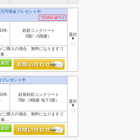
5万円現金プレゼント中
7月25日 値下げ
43年
鉄筋コンクリート
選択
-
5階/（5階建）
▼
』がご購入の場合、無料になります □
...
現金プレゼント中
33年
鉄骨鉄筋コンクリート
-
7階/（9階建 地下1階）
選択
▼
』がご購入の場合、無料になります □
...