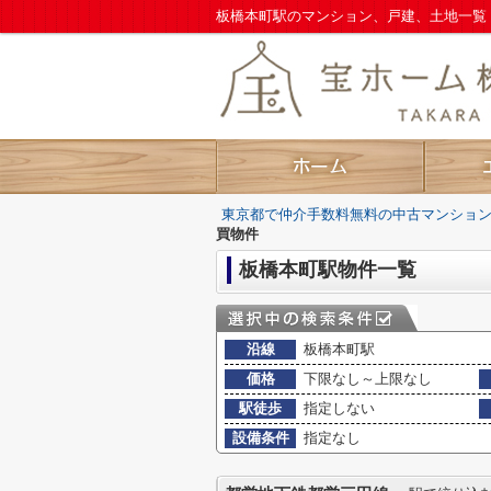
東京都で仲介手数料無料の中古マンショ
買物件
板橋本町駅物件一覧
沿線
板橋本町駅
価格
下限なし～上限なし
駅徒歩
指定しない
設備条件
指定なし