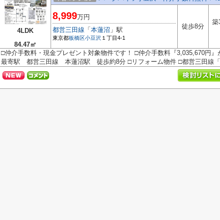
8,999
万円
築
徒歩8分
都営三田線
「
本蓮沼
」駅
4LDK
東京都
板橋区
小豆沢
１丁目4-1
84.47㎡
□仲介手数料・現金プレゼント対象物件です！ □仲介手数料『3,035,670円
最寄駅 都営三田線 本蓮沼駅 徒歩約8分 □リフォーム物件 □都営三田線「本