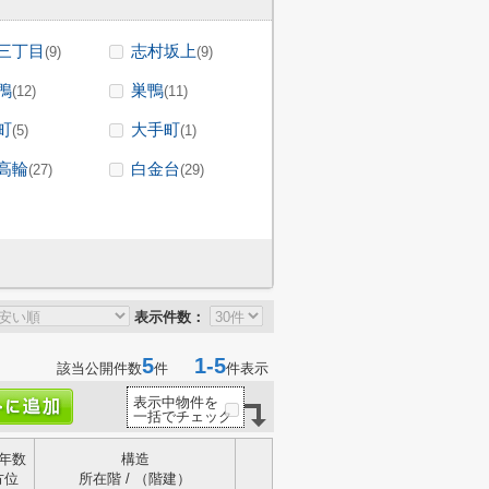
三丁目
志村坂上
(9)
(9)
鴨
巣鴨
(12)
(11)
町
大手町
(5)
(1)
高輪
白金台
(27)
(29)
表示件数：
5
1-5
該当公開件数
件
件表示
表示中物件を
一括でチェック
年数
構造
方位
所在階 / （階建）