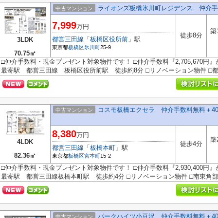
ライオンズ板橋氷川町レジデンス 仲介手
中古マンション
7,999
万円
築
徒歩8分
都営三田線
「
板橋区役所前
」駅
3LDK
東京都
板橋区
氷川町
25-9
70.75㎡
□仲介手数料・現金プレゼント対象物件です！ □仲介手数料『2,705,670円
最寄駅 都営三田線 板橋区役所前駅 徒歩約8分 □リノベーション物件 □都営
コスモ板橋エクセラ 仲介手数料無料＋4
中古マンション
8,380
万円
築
4LDK
徒歩4分
都営三田線
「
板橋本町
」駅
82.36㎡
東京都
板橋区
宮本町
15-2
□仲介手数料・現金プレゼント対象物件です！ □仲介手数料『2,930,400円
最寄駅 都営三田線板橋本町駅 徒歩約4分 □リノベーション物件 □南東角部屋
パークハイツ小豆沢 仲介手数料無料＋4
中古マンション