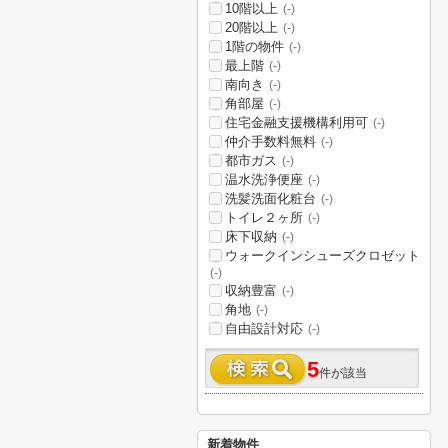
10階以上
(-)
20階以上
(-)
1階の物件
(-)
最上階
(-)
南向き
(-)
角部屋
(-)
住宅金融支援機構利用可
(-)
仲介手数料無料
(-)
都市ガス
(-)
温水洗浄便座
(-)
洗髪洗面化粧台
(-)
トイレ２ヶ所
(-)
床下収納
(-)
ウォークインシューズクロゼット
(-)
収納豊富
(-)
角地
(-)
自由設計対応
(-)
5
件が該当
新着物件