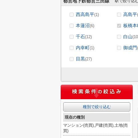
都営地下鉄都営三田線
駅で絞り込
西高島平
高島平
(1)
本蓮沼
板橋本
(6)
千石
白山
(12)
(10
内幸町
御成門
(1)
目黒
(27)
種別で絞り込む
現在の種別
マンション(売買),戸建(売買),土地(売
買)