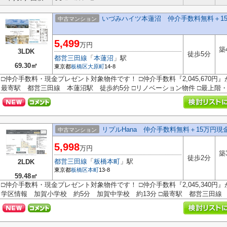
いづみハイツ本蓮沼 仲介手数料無料＋1
中古マンション
5,499
万円
築
3LDK
徒歩5分
都営三田線
「
本蓮沼
」駅
69.30㎡
東京都
板橋区
大原町
14-8
□仲介手数料・現金プレゼント対象物件です！ □仲介手数料『2,045,670円
最寄駅 都営三田線 本蓮沼駅 徒歩約5分 □リノベーション物件 □最上階・東
リプルHana 仲介手数料無料＋15万円
中古マンション
5,998
万円
築
徒歩2分
都営三田線
「
板橋本町
」駅
2LDK
東京都
板橋区
本町
13-8
59.48㎡
□仲介手数料・現金プレゼント対象物件です！ □仲介手数料『2,045,340円
学区情報 加賀小学校 約5分 加賀中学校 約13分 □最寄駅 都営三田線 板