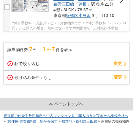
都営三田線
「
蓮根
」駅 徒歩21分
4階 / 3LDK / 78.67㎡
東京都
板橋区
小豆沢
３丁目10-10
□仲介手数料・現金プレゼント対象物件です！ □仲介手数料『2,372,700
円』がご購入の場合、無料になります □学区情報 志村第四小学校、志
村第二中学校 □最寄駅 都営三田線志村坂上駅...
7
1～7
該当物件数
件
件を表示
駅で絞り込む
変更
変更
絞り込み条件：
なし
ページトップへ
東京都で仲介手数料無料の中古マンションをご購入の方は宝ホーム株式会社へ
>
(居住用(売買))路線・駅から探す
>
都営地下鉄都営三田線
>
蓮根駅の売買物件