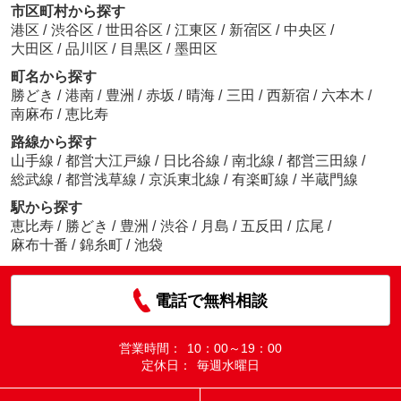
市区町村から探す
港区
/
渋谷区
/
世田谷区
/
江東区
/
新宿区
/
中央区
/
大田区
/
品川区
/
目黒区
/
墨田区
町名から探す
勝どき
/
港南
/
豊洲
/
赤坂
/
晴海
/
三田
/
西新宿
/
六本木
/
南麻布
/
恵比寿
路線から探す
山手線
/
都営大江戸線
/
日比谷線
/
南北線
/
都営三田線
/
総武線
/
都営浅草線
/
京浜東北線
/
有楽町線
/
半蔵門線
駅から探す
恵比寿
/
勝どき
/
豊洲
/
渋谷
/
月島
/
五反田
/
広尾
/
麻布十番
/
錦糸町
/
池袋
電話で無料相談
営業時間：
10：00～19：00
定休日：
毎週水曜日