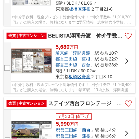
5階 / 3LDK / 61.06㎡
東京都
板橋区
蓮根
２丁目21-6
□仲介手数料・現金プレゼント対象物件です！ □仲介手数料『1,910,700
円』がご購入の場合、無料になります □学区情報 志村第六小学校、志
村第三中学校 □最寄駅 都営三田線 蓮根駅 ...
BELISTA浮間舟渡 仲介手数料無料＋15万円現金プレゼント中
売買 | 中古マンション
5,680
万
円
埼京線
「
浮間舟渡
」駅 徒歩10分
都営三田線
「
蓮根
」駅 徒歩22分
都営三田線
「
西台
」駅 徒歩23分
6階 / 1LDK / 60.02㎡
東京都
板橋区
舟渡
２丁目8-10
□仲介手数料・現金プレゼント対象物件です！ □仲介手数料『1,940,400
円』がご購入の場合、無料になります □最寄駅 JR埼京線 浮間舟渡
駅 徒歩約10分 □リフォーム物件 □JR埼京線「浮...
ステイツ西台フロンテージ 仲介手数料無料＋40万円現金プレゼント中
売買 | 中古マンション
7月30日 値下げ
5,990
万
円
都営三田線
「
西台
」駅 徒歩4分
都営三田線
「
蓮根
」駅 徒歩6分