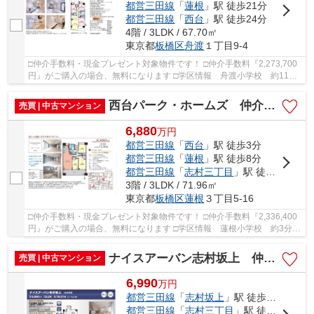
都営三田線
「
蓮根
」駅 徒歩21分
都営三田線
「
西台
」駅 徒歩24分
4階 / 3LDK / 67.70㎡
東京都
板橋区
舟渡
１丁目9-4
□仲介手数料・現金プレゼント対象物件です！ □仲介手数料『2,273,700
円』がご購入の場合、無料になります □学区情報 舟渡小学校 約11
分 志村第五中学校 約19分 □最寄駅 JR埼京線...
西台パーク・ホームズ 仲介手数料無料＋40万円現金プレゼント中
売買 | 中古マンション
6,880
万
円
都営三田線
「
西台
」駅 徒歩3分
都営三田線
「
蓮根
」駅 徒歩8分
都営三田線
「
志村三丁目
」駅 徒歩19分
3階 / 3LDK / 71.96㎡
東京都
板橋区
蓮根
３丁目5-16
□仲介手数料・現金プレゼント対象物件です！ □仲介手数料『2,336,400
円』がご購入の場合、無料になります □学区情報 蓮根小学校 約3分
志村第三中学校 約11分 □最寄駅 都営三田線...
ナイスアーバン志村坂上 仲介手数料無料＋40万円現金プレゼント中
売買 | 中古マンション
6,990
万
円
都営三田線
「
志村坂上
」駅 徒歩6分
都営三田線
「
志村三丁目
」駅 徒歩12分