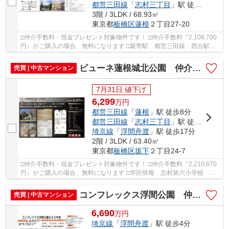
都営三田線
「
志村三丁目
」駅 徒歩19分
3階 / 3LDK / 68.93㎡
東京都
板橋区
蓮根
２丁目27-20
□仲介手数料・現金プレゼント対象物件です！ □仲介手数料『2,108,700
円』がご購入の場合、無料になります □最寄駅 都営三田線 西台駅
徒歩約4分 □リノベーション物件 □3階西向きの...
ビューネ蓮根城北公園 仲介手数料無料＋40万円現金プレゼント中
売買 | 中古マンション
7月31日 値下げ
6,299
万
円
都営三田線
「
蓮根
」駅 徒歩8分
都営三田線
「
志村三丁目
」駅 徒歩10分
埼京線
「
浮間舟渡
」駅 徒歩17分
2階 / 3LDK / 63.40㎡
東京都
板橋区
坂下
２丁目24-7
□仲介手数料・現金プレゼント対象物件です！ □仲介手数料『2,210,670
円』がご購入の場合、無料になります □学区情報 志村第六小学校 約7
分 志村第三中学校 約3分 □最寄駅 三田線...
コンフレックス浮間公園 仲介手数料無料＋40万円現金プレゼント中
売買 | 中古マンション
6,690
万
円
埼京線
「
浮間舟渡
」駅 徒歩4分