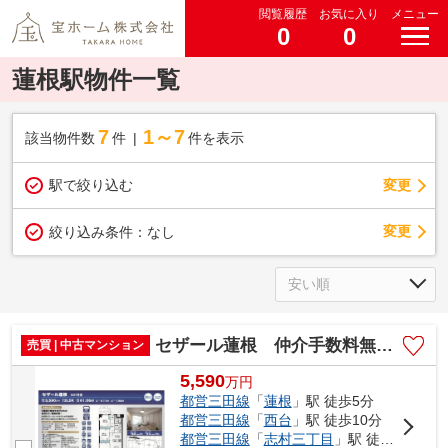
閲覧履歴
お気に入り
メニュー
0
0
蓮根駅物件一覧
7
1～7
該当物件数
件
件を表示
駅で絞り込む
変更
変更
絞り込み条件：
なし
セザール蓮根 仲介手数料無料＋15万円現金プレゼント中
売買 | 中古マンション
5,590
万
円
都営三田線
「
蓮根
」駅 徒歩5分
都営三田線
「
西台
」駅 徒歩10分
都営三田線
「
志村三丁目
」駅 徒歩17分