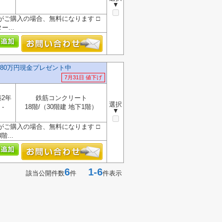
▼
』がご購入の場合、無料になります □
...
料無料＋80万円現金プレゼント中
7月31日 値下げ
築2年
鉄筋コンクリート
選択
-
18階/（30階建 地下1階）
▼
』がご購入の場合、無料になります □
...
6
1-6
該当公開件数
件
件表示