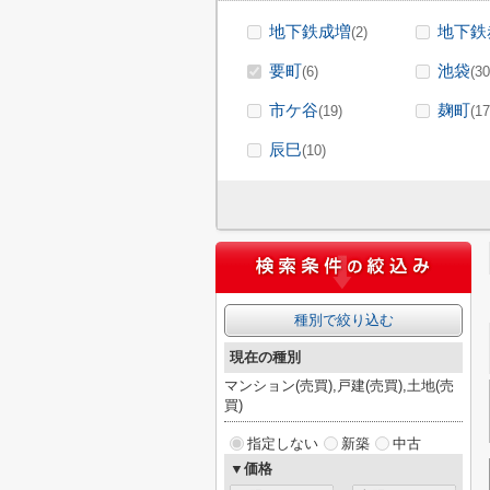
地下鉄成増
地下鉄
(2)
要町
池袋
(6)
(30
市ケ谷
麹町
(19)
(17
辰巳
(10)
種別で絞り込む
現在の種別
マンション(売買),戸建(売買),土地(売
買)
指定しない
新築
中古
▼価格