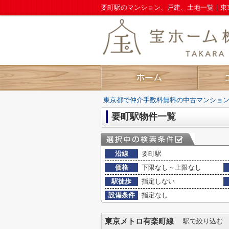
東京都で仲介手数料無料の中古マンショ
要町駅物件一覧
沿線
要町駅
価格
下限なし～上限なし
駅徒歩
指定しない
設備条件
指定なし
東京メトロ有楽町線
駅で絞り込む