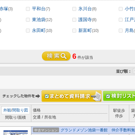
赤塚
平和台
氷川台
小竹
(3)
(7)
(8)
東池袋
護国寺
江戸
)
(12)
(8)
永田町
新富町
月島
)
(10)
(10)
6
件が該当
並び順：
外観
/
間取り図
価格
駅徒歩
築
停歩
交通 / 所在地
間取り/面積
グランドメゾン池袋一番館 仲介手数料無
中古マンション