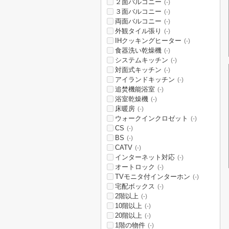
２面バルコニー
(-)
３面バルコニー
(-)
両面バルコニー
(-)
外観タイル張り
(-)
IHクッキングヒーター
(-)
食器洗い乾燥機
(-)
システムキッチン
(-)
対面式キッチン
(-)
アイランドキッチン
(-)
追焚機能浴室
(-)
浴室乾燥機
(-)
床暖房
(-)
ウォークインクロゼット
(-)
CS
(-)
BS
(-)
CATV
(-)
インターネット対応
(-)
オートロック
(-)
TVモニタ付インターホン
(-)
宅配ボックス
(-)
2階以上
(-)
10階以上
(-)
20階以上
(-)
1階の物件
(-)