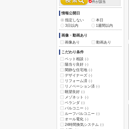
6
件が該当
情報公開日
指定しない
本日
3日以内
1週間以内
画像・動画あり
画像あり
動画あり
こだわり条件
ペット相談
(-)
陽当り良好
(-)
閑静な住宅地
(-)
デザイナーズ
(-)
リフォーム済
(-)
リノベーション済
(-)
眺望良好
(-)
メゾネット
(-)
ベランダ
(-)
バルコニー
(-)
ルーフバルコニー
(-)
オール電化
(-)
24時間換気システム
(-)