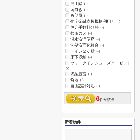
最上階
(-)
南向き
(-)
角部屋
(-)
住宅金融支援機構利用可
(-)
仲介手数料無料
(-)
都市ガス
(-)
温水洗浄便座
(-)
洗髪洗面化粧台
(-)
トイレ２ヶ所
(-)
床下収納
(-)
ウォークインシューズクロゼット
(-)
収納豊富
(-)
角地
(-)
自由設計対応
(-)
6
件が該当
新着物件