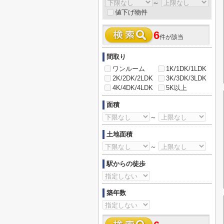
～
値下げ物件
6
件が該当
間取り
ワンルーム
1K/1DK/1LDK
2K/2DK/2LDK
3K/3DK/3LDK
4K/4DK/4LDK
5K以上
面積
～
土地面積
～
駅からの徒歩
築年数