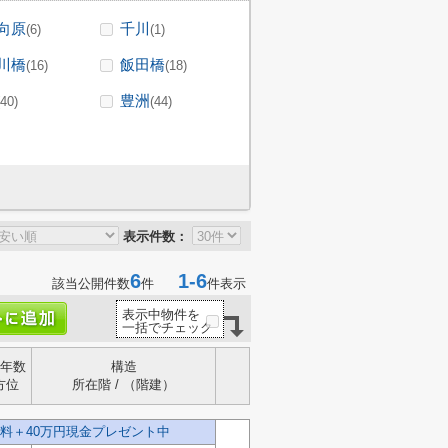
向原
千川
(6)
(1)
川橋
飯田橋
(16)
(18)
豊洲
(40)
(44)
表示件数：
6
1-6
該当公開件数
件
件表示
表示中物件を
一括でチェック
年数
構造
方位
所在階 / （階建）
料＋40万円現金プレゼント中