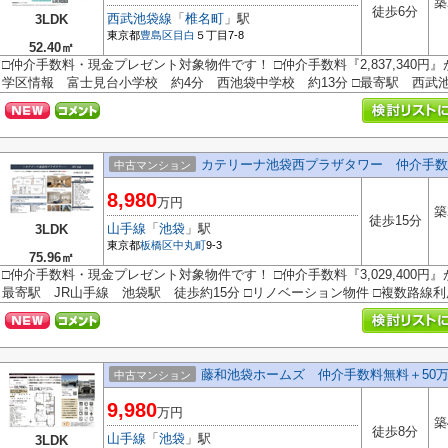
築
徒歩6分
西武池袋線
「
椎名町
」駅
3LDK
東京都
豊島区
目白
５丁目7-8
52.40㎡
□仲介手数料・現金プレゼント対象物件です！ □仲介手数料『2,837,340円
学区情報 富士見台小学校 約4分 西池袋中学校 約13分 □最寄駅 西武池袋
カテリーナ池袋西プラザタワー 仲介手数
中古マンション
8,980
万円
築
徒歩15分
山手線
「
池袋
」駅
3LDK
東京都
板橋区
中丸町
9-3
75.96㎡
□仲介手数料・現金プレゼント対象物件です！ □仲介手数料『3,029,400円
最寄駅 JR山手線 池袋駅 徒歩約15分 □リノベーション物件 □複数路線利用
藤和池袋ホームズ 仲介手数料無料＋50
中古マンション
9,980
万円
築
徒歩8分
山手線
「
池袋
」駅
3LDK