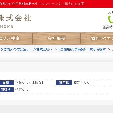
要町駅のマンション、戸建、土地一覧｜東京都で仲介手数料無料の中古マンションをご購入の方は宝ホーム株式会社へ
営業時間
ンをご購入の方は宝ホーム株式会社へ
>
(居住用(売買))路線・駅から探す
>
面積
下限なし～上限なし
築年数
指定しない
間取り
指定なし