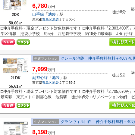
6,780
万円
築
徒歩8分
山手線
「
池袋
」駅
2DK
東京都
豊島区
池袋
２丁目60-6
50.66㎡
□仲介手数料・現金プレゼント対象物件です！ □仲介手数料『2,303,400円
学区情報 池袋小学校 約5分 西池袋中学校 約18分 □最寄駅 JR山手線 池
クレール池袋 仲介手数料無料＋40万円
中古マンション
7,999
万円
築
徒歩5分
副都心線
「
池袋
」駅
2LDK
東京都
豊島区
池袋
２丁目59-2
56.61㎡
□仲介手数料・現金プレゼント対象物件です！ □仲介手数料『2,705,670円
最寄駅 東京メトロ副都心線 池袋駅 徒歩約5分 □リノベーション物件 □ビッ
グランヴィル目白 仲介手数料無料＋40
中古マンション
8,198
万円