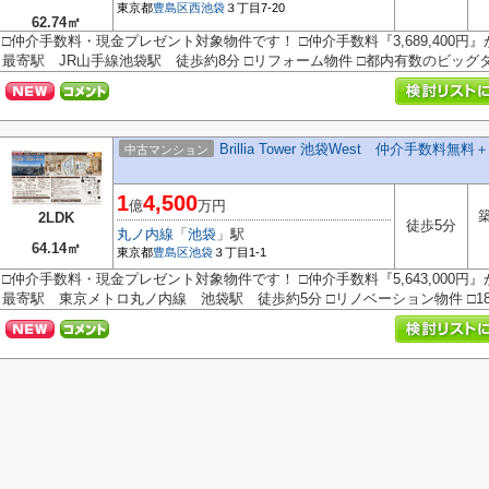
東京都
豊島区
西池袋
３丁目7-20
62.74㎡
□仲介手数料・現金プレゼント対象物件です！ □仲介手数料『3,689,400円
最寄駅 JR山手線池袋駅 徒歩約8分 □リフォーム物件 □都内有数のビッグター
Brillia Tower 池袋West 仲介手数
中古マンション
1
4,500
億
万円
2LDK
徒歩5分
丸ノ内線
「
池袋
」駅
64.14㎡
東京都
豊島区
池袋
３丁目1-1
□仲介手数料・現金プレゼント対象物件です！ □仲介手数料『5,643,000円
最寄駅 東京メトロ丸ノ内線 池袋駅 徒歩約5分 □リノベーション物件 □18階