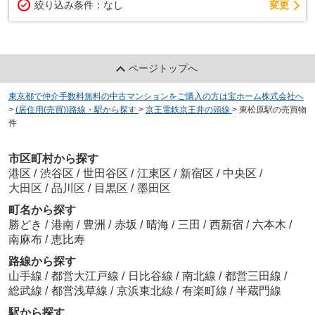
変更
絞り込み条件：
なし
ページトップへ
東京都で仲介手数料無料の中古マンションをご購入の方は宝ホーム株式会社へ
>
(居住用(売買))路線・駅から探す
>
京王電鉄京王井の頭線
>
東松原駅の売買物
件
市区町村から探す
港区
/
渋谷区
/
世田谷区
/
江東区
/
新宿区
/
中央区
/
大田区
/
品川区
/
目黒区
/
墨田区
町名から探す
勝どき
/
港南
/
豊洲
/
赤坂
/
晴海
/
三田
/
西新宿
/
六本木
/
南麻布
/
恵比寿
路線から探す
山手線
/
都営大江戸線
/
日比谷線
/
南北線
/
都営三田線
/
総武線
/
都営浅草線
/
京浜東北線
/
有楽町線
/
半蔵門線
駅から探す