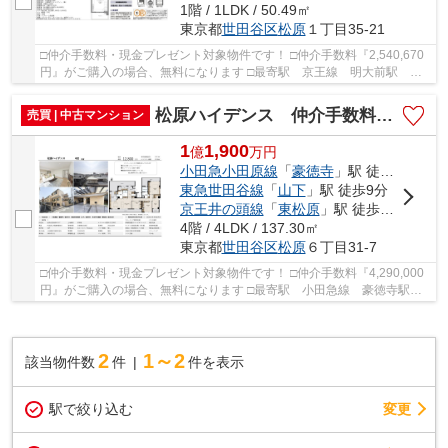
1階 / 1LDK / 50.49㎡
東京都
世田谷区
松原
１丁目35-21
□仲介手数料・現金プレゼント対象物件です！ □仲介手数料『2,540,670
円』がご購入の場合、無料になります □最寄駅 京王線 明大前駅 徒
歩約1分 □リフォーム物件 □京王線・京王井の頭...
松原ハイデンス 仲介手数料無料＋60万円現金プレゼント中
売買 | 中古マンション
1
1,900
億
万
円
小田急小田原線
「
豪徳寺
」駅 徒歩7分
東急世田谷線
「
山下
」駅 徒歩9分
京王井の頭線
「
東松原
」駅 徒歩10分
4階 / 4LDK / 137.30㎡
東京都
世田谷区
松原
６丁目31-7
□仲介手数料・現金プレゼント対象物件です！ □仲介手数料『4,290,000
円』がご購入の場合、無料になります □最寄駅 小田急線 豪徳寺駅
徒歩約7分 □リノベーション物件 □床暖房設備（...
2
1～2
該当物件数
件
件を表示
駅で絞り込む
変更