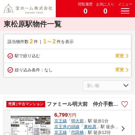
閲覧履歴
お気に入り
メニュー
0
0
東松原駅物件一覧
2
1～2
該当物件数
件
件を表示
駅で絞り込む
変更
変更
絞り込み条件：
なし
ファミール明大前 仲介手数料無料＋40万円現金プレゼント中
売買 | 中古マンション
6,799
万
円
京王線
「
明大前
」駅 徒歩1分
京王井の頭線
「
東松原
」駅 徒歩12分
京王線
「
代田橋
」駅 徒歩12分