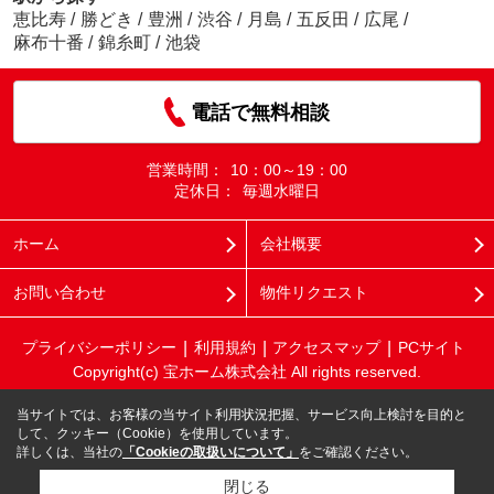
恵比寿
/
勝どき
/
豊洲
/
渋谷
/
月島
/
五反田
/
広尾
/
麻布十番
/
錦糸町
/
池袋
電話で無料相談
営業時間：
10：00～19：00
定休日：
毎週水曜日
ホーム
会社概要
お問い合わせ
物件リクエスト
プライバシーポリシー
利用規約
アクセスマップ
PCサイト
Copyright(c) 宝ホーム株式会社 All rights reserved.
当サイトでは、お客様の当サイト利用状況把握、サービス向上検討を目的と
して、クッキー（Cookie）を使用しています。
詳しくは、当社の
「Cookieの取扱いについて」
をご確認ください。
閉じる