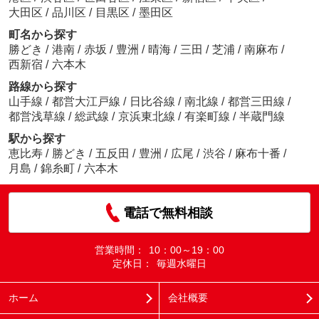
大田区
/
品川区
/
目黒区
/
墨田区
町名から探す
勝どき
/
港南
/
赤坂
/
豊洲
/
晴海
/
三田
/
芝浦
/
南麻布
/
西新宿
/
六本木
路線から探す
山手線
/
都営大江戸線
/
日比谷線
/
南北線
/
都営三田線
/
都営浅草線
/
総武線
/
京浜東北線
/
有楽町線
/
半蔵門線
駅から探す
恵比寿
/
勝どき
/
五反田
/
豊洲
/
広尾
/
渋谷
/
麻布十番
/
月島
/
錦糸町
/
六本木
電話で無料相談
営業時間：
10：00～19：00
定休日：
毎週水曜日
ホーム
会社概要