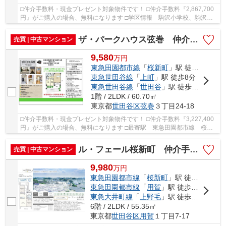
□仲介手数料・現金プレゼント対象物件です！ □仲介手数料『2,867,700
円』がご購入の場合、無料になります □学区情報 駒沢小学校、駒沢中
学校 □最寄駅 田園都市線 駒沢大学駅 徒歩...
ザ・パークハウス弦巻 仲介手数料無料＋50万円現金プレゼント中
売買 | 中古マンション
9,580
万
円
東急田園都市線
「
桜新町
」駅 徒歩13分
東急世田谷線
「
上町
」駅 徒歩8分
東急世田谷線
「
世田谷
」駅 徒歩13分
1階 / 2LDK / 60.70㎡
東京都
世田谷区
弦巻
３丁目24-18
□仲介手数料・現金プレゼント対象物件です！ □仲介手数料『3,227,400
円』がご購入の場合、無料になります □最寄駅 東急田園都市線 桜新
町駅 徒歩約13分 □緑豊かな閑静な住宅街に佇...
ル・フェール桜新町 仲介手数料無料＋50万円現金プレゼント中
売買 | 中古マンション
9,980
万
円
東急田園都市線
「
桜新町
」駅 徒歩11分
東急田園都市線
「
用賀
」駅 徒歩12分
東急大井町線
「
上野毛
」駅 徒歩24分
6階 / 2LDK / 55.35㎡
東京都
世田谷区
用賀
１丁目7-17