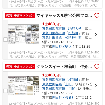
□仲介手数料・現金プレゼント対象物件です！ □仲介手数料『3,359,400
円』がご購入の場合、無料になります □学区情報 桜町小学校 約3分 □
最寄駅 田園都市線 桜新町駅 徒歩約11分 □...
マイキャッスル駒沢公園フロントビュー 仲介手数料無料＋50万円現金プレゼント中
売買 | 中古マンション
1
480
億
万
円
東急田園都市線
「
駒沢大学
」駅 徒歩11分
東急田園都市線
「
桜新町
」駅 徒歩17分
東急世田谷線
「
松陰神社前
」駅 徒歩24分
5階 / 1LDK / 61.00㎡
東京都
世田谷区
駒沢
４丁目12-25
□仲介手数料・現金プレゼント対象物件です！ □仲介手数料『3,524,400
円』がご購入の場合、無料になります □最寄駅 東急田園都市線 駒沢
大学駅 徒歩約11分 □リフォーム物件 □公園の...
グランスイート桜新町 仲介手数料無料＋50万円現金プレゼント中
売買 | 中古マンション
1
480
億
万
円
東急田園都市線
「
桜新町
」駅 徒歩3分
東急世田谷線
「
上町
」駅 徒歩17分
東急田園都市線
「
用賀
」駅 徒歩19分
1階 / 2LDK / 51.78㎡
東京都
世田谷区
桜新町
２丁目13-2
□仲介手数料・現金プレゼント対象物件です！ □仲介手数料『3,524,400