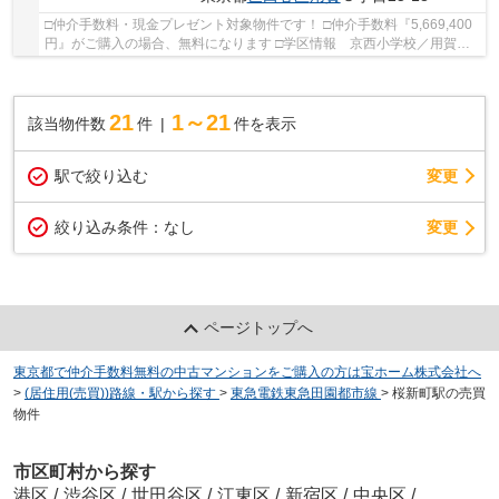
□仲介手数料・現金プレゼント対象物件です！ □仲介手数料『5,669,400
円』がご購入の場合、無料になります □学区情報 京西小学校／用賀小
学校 □最寄駅 東急田園都市線 用賀駅 徒歩...
21
1～21
該当物件数
件
件を表示
駅で絞り込む
変更
変更
絞り込み条件：
なし
ページトップへ
東京都で仲介手数料無料の中古マンションをご購入の方は宝ホーム株式会社へ
>
(居住用(売買))路線・駅から探す
>
東急電鉄東急田園都市線
>
桜新町駅の売買
物件
市区町村から探す
港区
/
渋谷区
/
世田谷区
/
江東区
/
新宿区
/
中央区
/