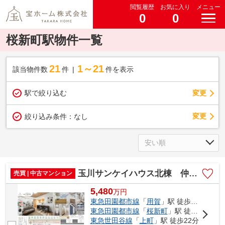
閲覧履歴
お気に入り
メニュー
0
0
桜新町駅物件一覧
21
1～21
該当物件数
件
件を表示
駅で絞り込む
変更
変更
絞り込み条件：
なし
玉川サンケイハウス北棟 仲介手数料無料＋15万円現金プレゼント中
売買 | 中古マンション
5,480
万
円
東急田園都市線
「
用賀
」駅 徒歩11分
東急田園都市線
「
桜新町
」駅 徒歩11分
東急世田谷線
「
上町
」駅 徒歩22分