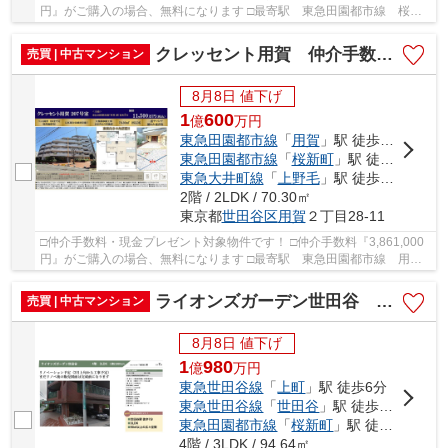
円』がご購入の場合、無料になります □最寄駅 東急田園都市線 桜新
町駅 徒歩約3分 □リフォーム物件 □田園都市線...
クレッセント用賀 仲介手数料無料＋60万円現金プレゼント中
売買 | 中古マンション
8月8日 値下げ
1
600
億
万
円
東急田園都市線
「
用賀
」駅 徒歩5分
東急田園都市線
「
桜新町
」駅 徒歩17分
東急大井町線
「
上野毛
」駅 徒歩21分
2階 / 2LDK / 70.30㎡
東京都
世田谷区
用賀
２丁目28-11
□仲介手数料・現金プレゼント対象物件です！ □仲介手数料『3,861,000
円』がご購入の場合、無料になります □最寄駅 東急田園都市線 用賀
駅 徒歩約5分 □リノベーション物件 □ペット飼...
ライオンズガーデン世田谷 仲介手数料無料＋60万円現金プレゼント中
売買 | 中古マンション
8月8日 値下げ
1
980
億
万
円
東急世田谷線
「
上町
」駅 徒歩6分
東急世田谷線
「
世田谷
」駅 徒歩7分
東急田園都市線
「
桜新町
」駅 徒歩19分
4階 / 3LDK / 94.64㎡