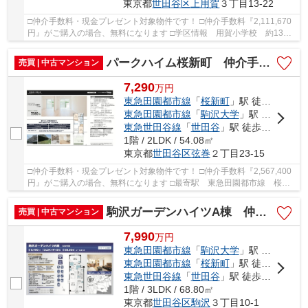
東京都
世田谷区
上用賀
３丁目13-22
□仲介手数料・現金プレゼント対象物件です！ □仲介手数料『2,111,670
円』がご購入の場合、無料になります □学区情報 用賀小学校 約13
分 用賀中学校 約9分 □最寄駅 東急田園都市線...
パークハイム桜新町 仲介手数料無料＋40万円現金プレゼント中
売買 | 中古マンション
7,290
万
円
東急田園都市線
「
桜新町
」駅 徒歩12分
東急田園都市線
「
駒沢大学
」駅 徒歩14分
東急世田谷線
「
世田谷
」駅 徒歩12分
1階 / 2LDK / 54.08㎡
東京都
世田谷区
弦巻
２丁目23-15
□仲介手数料・現金プレゼント対象物件です！ □仲介手数料『2,567,400
円』がご購入の場合、無料になります □最寄駅 東急田園都市線 桜新
町駅 徒歩約12分 □リノベーション物件 □約29...
駒沢ガーデンハイツA棟 仲介手数料無料＋40万円現金プレゼント中
売買 | 中古マンション
7,990
万
円
東急田園都市線
「
駒沢大学
」駅 徒歩10分
東急田園都市線
「
桜新町
」駅 徒歩11分
東急世田谷線
「
世田谷
」駅 徒歩17分
1階 / 3LDK / 68.80㎡
東京都
世田谷区
駒沢
３丁目10-1