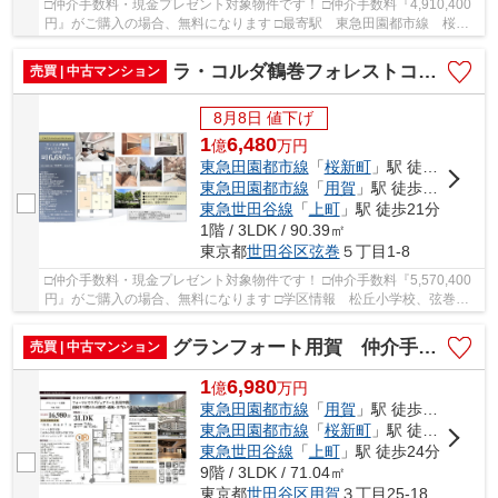
□仲介手数料・現金プレゼント対象物件です！ □仲介手数料『4,910,400
円』がご購入の場合、無料になります □最寄駅 東急田園都市線 桜新
町駅 徒歩約9分 □リフォーム物件 □渋谷直通の...
ラ・コルダ鶴巻フォレストコート 仲介手数料無料＋80万円現金プレゼント中
売買 | 中古マンション
8月8日 値下げ
1
6,480
億
万
円
東急田園都市線
「
桜新町
」駅 徒歩10分
東急田園都市線
「
用賀
」駅 徒歩14分
東急世田谷線
「
上町
」駅 徒歩21分
1階 / 3LDK / 90.39㎡
東京都
世田谷区
弦巻
５丁目1-8
□仲介手数料・現金プレゼント対象物件です！ □仲介手数料『5,570,400
円』がご購入の場合、無料になります □学区情報 松丘小学校、弦巻中
学校 □最寄駅 東急田園都市線 桜新町駅 徒...
グランフォート用賀 仲介手数料無料＋80万円現金プレゼント中
売買 | 中古マンション
1
6,980
億
万
円
東急田園都市線
「
用賀
」駅 徒歩7分
東急田園都市線
「
桜新町
」駅 徒歩13分
東急世田谷線
「
上町
」駅 徒歩24分
9階 / 3LDK / 71.04㎡
東京都
世田谷区
用賀
３丁目25-18