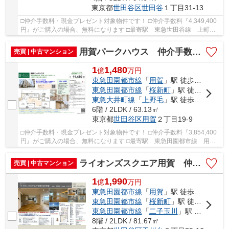
東京都
世田谷区
世田谷
１丁目31-13
□仲介手数料・現金プレゼント対象物件です！ □仲介手数料『4,349,400
円』がご購入の場合、無料になります □最寄駅 東急世田谷線 上町
駅 徒歩約6分 □リノベーション物件(2月上旬から...
用賀パークハウス 仲介手数料無料＋60万円現金プレゼント中
売買 | 中古マンション
1
1,480
億
万
円
東急田園都市線
「
用賀
」駅 徒歩3分
東急田園都市線
「
桜新町
」駅 徒歩15分
東急大井町線
「
上野毛
」駅 徒歩25分
6階 / 2LDK / 63.13㎡
東京都
世田谷区
用賀
２丁目19-9
□仲介手数料・現金プレゼント対象物件です！ □仲介手数料『3,854,400
円』がご購入の場合、無料になります □最寄駅 東急田園都市線 用賀
駅 徒歩約3分 □リフォーム物件 □東急田園都市...
ライオンズスクエア用賀 仲介手数料無料＋70万円現金プレゼント中
売買 | 中古マンション
1
1,990
億
万
円
東急田園都市線
「
用賀
」駅 徒歩8分
東急田園都市線
「
桜新町
」駅 徒歩23分
東急田園都市線
「
二子玉川
」駅 徒歩26分
8階 / 2LDK / 81.67㎡