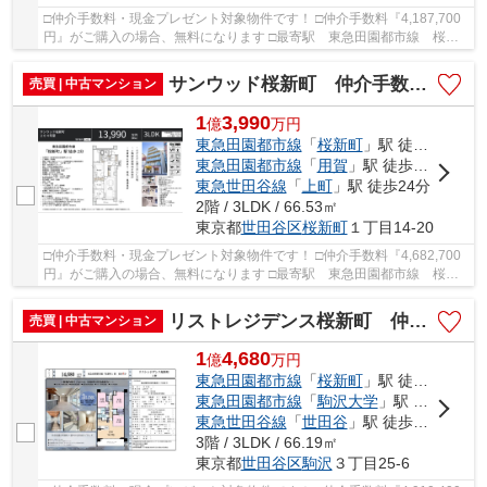
□仲介手数料・現金プレゼント対象物件です！ □仲介手数料『4,187,700
円』がご購入の場合、無料になります □最寄駅 東急田園都市線 桜新
町駅 徒歩約9分 □リノベーション物件(既存配...
サンウッド桜新町 仲介手数料無料＋70万円現金プレゼント中
売買 | 中古マンション
1
3,990
億
万
円
東急田園都市線
「
桜新町
」駅 徒歩2分
東急田園都市線
「
用賀
」駅 徒歩15分
東急世田谷線
「
上町
」駅 徒歩24分
2階 / 3LDK / 66.53㎡
東京都
世田谷区
桜新町
１丁目14-20
□仲介手数料・現金プレゼント対象物件です！ □仲介手数料『4,682,700
円』がご購入の場合、無料になります □最寄駅 東急田園都市線 桜新
町駅 徒歩約2分 □リフォーム物件 □さざえさん...
リストレジデンス桜新町 仲介手数料無料＋70万円現金プレゼント中
売買 | 中古マンション
1
4,680
億
万
円
東急田園都市線
「
桜新町
」駅 徒歩9分
東急田園都市線
「
駒沢大学
」駅 徒歩15分
東急世田谷線
「
世田谷
」駅 徒歩19分
3階 / 3LDK / 66.19㎡
東京都
世田谷区
駒沢
３丁目25-6