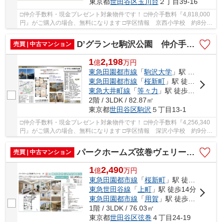
東京都
世田谷区
玉川台
２丁目39-16
□仲介手数料・現金プレゼント対象物件です！ □仲介手数料『4,818,000
円』がご購入の場合、無料になります □学区情報 京西小学校 約8分
用賀中学校 約9分 □最寄駅 東急田園都市線...
D’グランセ駒沢公園 仲介手数料無料＋60万円現金プレゼント中
売買 | 中古マンション
1
2,198
億
万
円
東急田園都市線
「
駒沢大学
」駅 徒歩17分
東急田園都市線
「
桜新町
」駅 徒歩23分
東急大井町線
「
等々力
」駅 徒歩26分
2階 / 3LDK / 82.87㎡
東京都
世田谷区
駒沢
５丁目13-1
□仲介手数料・現金プレゼント対象物件です！ □仲介手数料『4,256,340
円』がご購入の場合、無料になります □学区情報 深沢小学校 約9分
深沢中学校 約13分 □最寄駅 東急田園都市線...
パークホームズ弦巻ヴェリール 仲介手数料無料＋60万円現金プレゼント中
売買 | 中古マンション
1
2,490
億
万
円
東急田園都市線
「
桜新町
」駅 徒歩9分
東急世田谷線
「
上町
」駅 徒歩14分
東急田園都市線
「
用賀
」駅 徒歩17分
1階 / 3LDK / 76.03㎡
東京都
世田谷区
弦巻
４丁目24-19