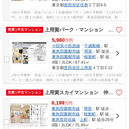
東京都
世田谷区
弦巻
２丁目9-5
□仲介手数料・現金プレゼント対象物件です！ □仲介手数料『2,144,670
円』がご購入の場合、無料になります □最寄駅 東急田園都市線 駒沢
大学駅 徒歩約12分 □リノベーション物件 □南...
上用賀パーク・マンション 仲介手数料無料＋15万円現金プレゼント中
売買 | 中古マンション
5,980
万
円
小田急小田原線
「
千歳船橋
」駅 徒歩20分
東急田園都市線
「
用賀
」駅 徒歩23分
東急田園都市線
「
桜新町
」駅 徒歩22分
4階 / 3LDK / 67.41㎡
東京都
世田谷区
上用賀
４丁目3-12
□仲介手数料・現金プレゼント対象物件です！ □仲介手数料『2,039,400
円』がご購入の場合、無料になります □最寄駅 小田急小田原線千歳船
橋駅 徒歩約20分 □リフォーム物件 □三井不動...
上用賀スカイマンション 仲介手数料無料＋40万円現金プレゼント中
売買 | 中古マンション
6,199
万
円
東急田園都市線
「
用賀
」駅 徒歩10分
東急田園都市線
「
桜新町
」駅 徒歩16分
東急世田谷線
「
上町
」駅 徒歩26分
4階 / 3LDK / 75.49㎡