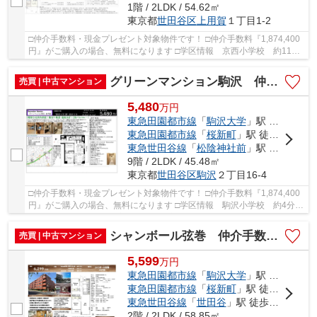
1階 / 2LDK / 54.62㎡
東京都
世田谷区
上用賀
１丁目1-2
□仲介手数料・現金プレゼント対象物件です！ □仲介手数料『1,874,400
円』がご購入の場合、無料になります □学区情報 京西小学校 約11
分 用賀中学校 約13分 □最寄駅 田園都市線 ...
グリーンマンション駒沢 仲介手数料無料＋15万円現金プレゼント中
売買 | 中古マンション
5,480
万
円
東急田園都市線
「
駒沢大学
」駅 徒歩5分
東急田園都市線
「
桜新町
」駅 徒歩16分
東急世田谷線
「
松陰神社前
」駅 徒歩20分
9階 / 2LDK / 45.48㎡
東京都
世田谷区
駒沢
２丁目16-4
□仲介手数料・現金プレゼント対象物件です！ □仲介手数料『1,874,400
円』がご購入の場合、無料になります □学区情報 駒沢小学校 約4分
駒沢中学校 約9分 □最寄駅 田園都市線 駒...
シャンボール弦巻 仲介手数料無料＋40万円現金プレゼント中
売買 | 中古マンション
5,599
万
円
東急田園都市線
「
駒沢大学
」駅 徒歩12分
東急田園都市線
「
桜新町
」駅 徒歩14分
東急世田谷線
「
世田谷
」駅 徒歩13分
2階 / 2LDK / 58.85㎡