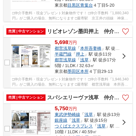
東京都
目黒区
青葉台
４丁目5-20
□仲介手数料・現金プレゼント対象物件です！ □仲介手数料『1,880,340
円』がご購入の場合、無料になります □最寄駅 京王井の頭線 神泉
駅 徒歩約7分 □リフォーム物件 □システムキッチ...
リビオレゾン墨田押上 仲介手数料無料＋15万円現金プレゼント中
売買 | 中古マンション
5,698
万
円
都営浅草線
「
本所吾妻橋
」駅 徒歩8分
半蔵門線
「
押上
」駅 徒歩11分
都営浅草線
「
浅草
」駅 徒歩17分
5階 / 1LDK / 32.63㎡
東京都
墨田区
本所
４丁目29-13
□仲介手数料・現金プレゼント対象物件です！ □仲介手数料『1,946,340
円』がご購入の場合、無料になります □最寄駅 都営浅草線 本所吾妻
橋駅 徒歩約8分 □リフォーム物件 □2018年9月...
スパシエリーヴァ浅草 仲介手数料無料＋15万円現金プレゼント中
売買 | 中古マンション
5,750
万
円
東武伊勢崎線
「
浅草
」駅 徒歩13分
銀座線
「
浅草
」駅 徒歩15分
つくばエクスプレス
「
浅草
」駅 徒歩19分
10階 / 1LDK / 40.59㎡