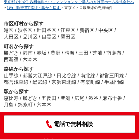
東京都で仲介手数料無料の中古マンションをご購入の方は宝ホーム株式会社へ
>
(居住用(売買))路線・駅から探す
>
東京メトロ銀座線の売買物件
市区町村から探す
港区
/
渋谷区
/
世田谷区
/
江東区
/
新宿区
/
中央区
/
大田区
/
品川区
/
目黒区
/
墨田区
町名から探す
勝どき
/
港南
/
赤坂
/
豊洲
/
晴海
/
三田
/
芝浦
/
南麻布
/
西新宿
/
六本木
路線から探す
山手線
/
都営大江戸線
/
日比谷線
/
南北線
/
都営三田線
/
都営浅草線
/
総武線
/
京浜東北線
/
有楽町線
/
半蔵門線
駅から探す
恵比寿
/
勝どき
/
五反田
/
豊洲
/
広尾
/
渋谷
/
麻布十番
/
月島
/
錦糸町
/
六本木
電話で無料相談