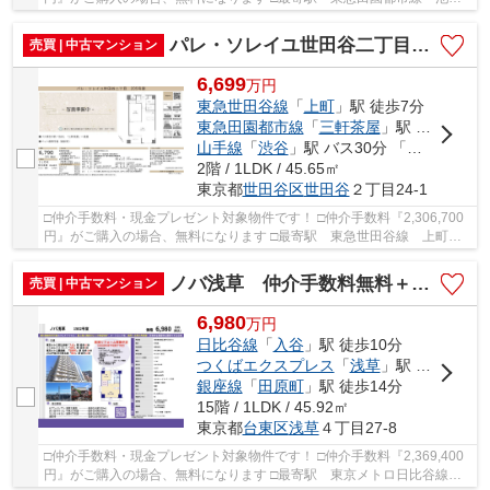
大橋駅 徒歩約9分 □リフォーム物件 □渋谷エリ...
パレ・ソレイユ世田谷二丁目 仲介手数料無料＋40万円現金プレゼント中
売買 | 中古マンション
6,699
万
円
東急世田谷線
「
上町
」駅 徒歩7分
東急田園都市線
「
三軒茶屋
」駅 バス15分 「松ヶ丘交番前」 停歩1分
山手線
「
渋谷
」駅 バス30分 「松ヶ丘交番前」 停歩1分
2階 / 1LDK / 45.65㎡
東京都
世田谷区
世田谷
２丁目24-1
□仲介手数料・現金プレゼント対象物件です！ □仲介手数料『2,306,700
円』がご購入の場合、無料になります □最寄駅 東急世田谷線 上町
駅 徒歩約7分 □リフォーム物件 □バス停目の前「...
ノバ浅草 仲介手数料無料＋40万円現金プレゼント中
売買 | 中古マンション
6,980
万
円
日比谷線
「
入谷
」駅 徒歩10分
つくばエクスプレス
「
浅草
」駅 徒歩9分
銀座線
「
田原町
」駅 徒歩14分
15階 / 1LDK / 45.92㎡
東京都
台東区
浅草
４丁目27-8
□仲介手数料・現金プレゼント対象物件です！ □仲介手数料『2,369,400
円』がご購入の場合、無料になります □最寄駅 東京メトロ日比谷線