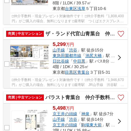
8階 / 1LDK / 39.57㎡
東京都
台東区
浅草
５丁目10-6
□仲介手数料・現金プレゼント対象物件です！ □仲介手数料『1,808,400
円』がご購入の場合、無料になります □最寄駅 つくばエクスプレス
線 浅草駅 徒歩約8分 □リノベーション物件 □オ...
ザ・ランド代官山青葉台 仲介手数料無料＋万円現金プレゼント中
売買 | 中古マンション
5,299
万
円
山手線
「
渋谷
」駅 徒歩15分
東急田園都市線
「
池尻大橋
」駅 徒歩10分
日比谷線
「
中目黒
」駅 バス8分 「菅刈小学校」 停歩5分
4階 / 1DK / 30.25㎡
東京都
目黒区
青葉台
３丁目5-31
□仲介手数料・現金プレゼント対象物件です！ □仲介手数料『1,946,670
円』がご購入の場合、無料になります □最寄駅 JR山手線 渋谷駅 徒
歩約15分 □リフォーム物件 □渋谷が徒歩圏内！...
パラスト青葉台 仲介手数料無料＋15万円現金プレゼント中
売買 | 中古マンション
5,498
万
円
京王井の頭線
「
神泉
」駅 徒歩7分
山手線
「
渋谷
」駅 徒歩14分
京王井の頭線
「
駒場東大前
」駅 徒歩12分
2階 / 1LDK / 35.88㎡