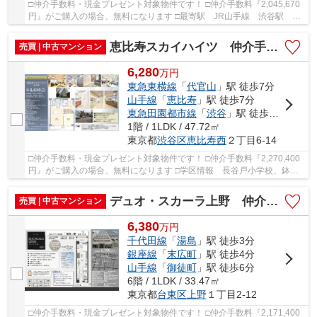
□仲介手数料・現金プレゼント対象物件です！ □仲介手数料『2,045,670
円』がご購入の場合、無料になります □最寄駅 JR山手線 渋谷駅 徒
歩約6分 □渋谷駅徒歩6分の好立地物件 □グレー...
恵比寿スカイハイツ 仲介手数料無料＋40万円現金プレゼント中
売買 | 中古マンション
6,280
万
円
東急東横線
「
代官山
」駅 徒歩7分
山手線
「
恵比寿
」駅 徒歩7分
東急田園都市線
「
渋谷
」駅 徒歩15分
1階 / 1LDK / 47.72㎡
東京都
渋谷区
恵比寿西
２丁目6-14
□仲介手数料・現金プレゼント対象物件です！ □仲介手数料『2,270,400
円』がご購入の場合、無料になります □学区情報 長谷戸小学校、鉢山
中学校 □最寄駅 東急東横線 代官山駅 徒歩...
デュオ・スカーラ上野 仲介手数料無料＋40万円現金プレゼント中
売買 | 中古マンション
6,380
万
円
千代田線
「
湯島
」駅 徒歩3分
銀座線
「
末広町
」駅 徒歩4分
山手線
「
御徒町
」駅 徒歩6分
6階 / 1LDK / 33.47㎡
東京都
台東区
上野
１丁目2-12
□仲介手数料・現金プレゼント対象物件です！ □仲介手数料『2,171,400