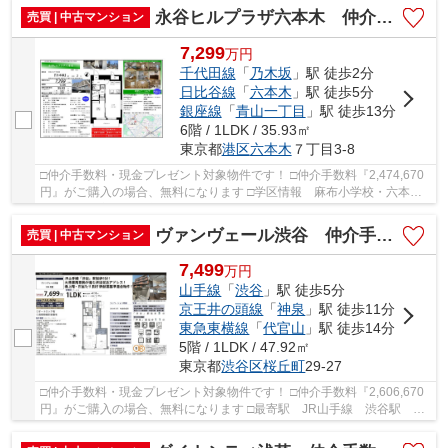
永谷ヒルプラザ六本木 仲介手数料無料＋40万円現金プレゼント中
売買 | 中古マンション
7,299
万
円
千代田線
「
乃木坂
」駅 徒歩2分
日比谷線
「
六本木
」駅 徒歩5分
銀座線
「
青山一丁目
」駅 徒歩13分
6階 / 1LDK / 35.93㎡
東京都
港区
六本木
７丁目3-8
□仲介手数料・現金プレゼント対象物件です！ □仲介手数料『2,474,670
円』がご購入の場合、無料になります □学区情報 麻布小学校・六本木
中学校 □最寄駅 東京メトロ千代田線 乃木坂...
ヴァンヴェール渋谷 仲介手数料無料＋40万円現金プレゼント中
売買 | 中古マンション
7,499
万
円
山手線
「
渋谷
」駅 徒歩5分
京王井の頭線
「
神泉
」駅 徒歩11分
東急東横線
「
代官山
」駅 徒歩14分
5階 / 1LDK / 47.92㎡
東京都
渋谷区
桜丘町
29-27
□仲介手数料・現金プレゼント対象物件です！ □仲介手数料『2,606,670
円』がご購入の場合、無料になります □最寄駅 JR山手線 渋谷駅 徒
歩約5分 □リノベーション物件 □JR山手線「渋谷...