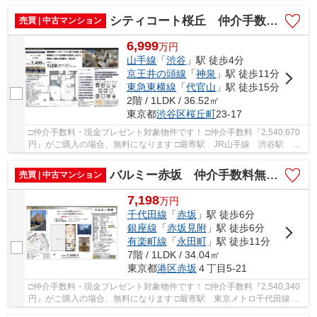
入谷駅 徒歩約10分 □リフォーム物件 □4駅5路...
シティコート桜丘 仲介手数料無料＋40万円現金プレゼント中
売買 | 中古マンション
6,999
万
円
山手線
「
渋谷
」駅 徒歩4分
京王井の頭線
「
神泉
」駅 徒歩11分
東急東横線
「
代官山
」駅 徒歩15分
2階 / 1LDK / 36.52㎡
東京都
渋谷区
桜丘町
23-17
□仲介手数料・現金プレゼント対象物件です！ □仲介手数料『2,540,670
円』がご購入の場合、無料になります □最寄駅 JR山手線 渋谷駅 徒
歩約4分 □リノベーション物件 □複数路線ビッグ...
バルミー赤坂 仲介手数料無料＋40万円現金プレゼント中
売買 | 中古マンション
7,198
万
円
千代田線
「
赤坂
」駅 徒歩6分
銀座線
「
赤坂見附
」駅 徒歩6分
有楽町線
「
永田町
」駅 徒歩11分
7階 / 1LDK / 34.04㎡
東京都
港区
赤坂
４丁目5-21
□仲介手数料・現金プレゼント対象物件です！ □仲介手数料『2,540,340
円』がご購入の場合、無料になります □最寄駅 東京メトロ千代田線
赤坂駅 徒歩約6分 □リノベーション物件 □陽当...