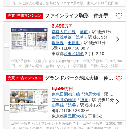
円』がご購入の場合、無料になります □最寄駅 東京メトロ千代田線
湯島駅 徒歩約3分 □リノベーション物件 複...
ファインライフ駒形 仲介手数料無料＋40万円現金プレゼント中
売買 | 中古マンション
6,490
万
円
都営大江戸線
「
蔵前
」駅 徒歩1分
都営浅草線
「
浅草
」駅 徒歩9分
銀座線
「
田原町
」駅 徒歩11分
5階 / 1LDK / 56.38㎡
東京都
台東区
駒形
２丁目2-10
□仲介手数料・現金プレゼント対象物件です！ □仲介手数料『2,207,700
円』がご購入の場合、無料になります □学区情報 田原小学校・浅草中
学校 □最寄駅 都営大江戸線 蔵前駅 徒歩約1...
グランドパーク池尻大橋 仲介手数料無料＋40万円現金プレゼント中
売買 | 中古マンション
6,599
万
円
東急田園都市線
「
池尻大橋
」駅 徒歩9分
京王井の頭線
「
神泉
」駅 徒歩11分
山手線
「
渋谷
」駅 徒歩15分
4階 / 1LDK / 36.38㎡
東京都
目黒区
大橋
２丁目3-2
□仲介手数料・現金プレゼント対象物件です！ □仲介手数料『2,306,700
円』がご購入の場合、無料になります □最寄駅 東急田園都市線 池尻