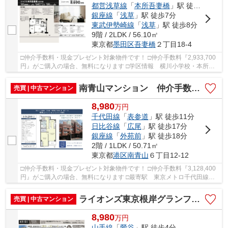
都営浅草線
「
本所吾妻橋
」駅 徒歩4分
銀座線
「
浅草
」駅 徒歩7分
東武伊勢崎線
「
浅草
」駅 徒歩8分
9階 / 2LDK / 56.10㎡
東京都
墨田区
吾妻橋
２丁目18-4
□仲介手数料・現金プレゼント対象物件です！ □仲介手数料『2,933,700
円』がご購入の場合、無料になります □学区情報 横川小学校・本所中
学校 □最寄駅 都営浅草線 本所吾妻橋駅 徒...
南青山マンション 仲介手数料無料＋50万円現金プレゼント中
売買 | 中古マンション
8,980
万
円
千代田線
「
表参道
」駅 徒歩11分
日比谷線
「
広尾
」駅 徒歩17分
銀座線
「
外苑前
」駅 徒歩18分
2階 / 1LDK / 50.71㎡
東京都
港区
南青山
６丁目12-12
□仲介手数料・現金プレゼント対象物件です！ □仲介手数料『3,128,400
円』がご購入の場合、無料になります □最寄駅 東京メトロ千代田線
表参道駅 徒歩約11分 □表参道・青山通りも徒...
ライオンズ東京根岸グランフォート 仲介手数料無料＋40万円現金プレゼント中
売買 | 中古マンション
8,980
万
円
山手線
「
鶯谷
」駅 徒歩4分