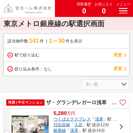
閲覧履歴
お気に入り
メニュー
0
0
東京メトロ銀座線の駅選択画面
141
1～30
該当物件数
件
件を表示
駅で絞り込む
変更
変更
絞り込み条件：
なし
ザ・グランデレガーロ浅草 仲介手数料無料＋15万円現金プレゼント中
売買 | 中古マンション
5,280
万
円
つくばエクスプレス
「
浅草
」駅 徒歩8分
日比谷線
「
入谷
」駅 徒歩12分
銀座線
「
浅草
」駅 徒歩16分