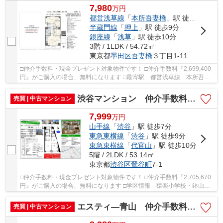
7,980
万
円
都営浅草線
「
本所吾妻橋
」駅 徒歩1分
半蔵門線
「
押上
」駅 徒歩9分
銀座線
「
浅草
」駅 徒歩10分
3階 / 1LDK / 54.72㎡
東京都
墨田区
吾妻橋
３丁目1-11
□仲介手数料・現金プレゼント対象物件です！ □仲介手数料『2,699,400
円』がご購入の場合、無料になります □最寄駅 都営浅草線 本所吾妻
橋駅 徒歩約1分 □リフォーム物件 □システムキ...
渋谷マンション 仲介手数料無料＋40万円現金プレゼント中
売買 | 中古マンション
7,999
万
円
山手線
「
渋谷
」駅 徒歩7分
東急東横線
「
渋谷
」駅 徒歩9分
東急東横線
「
代官山
」駅 徒歩10分
5階 / 2LDK / 53.14㎡
東京都
渋谷区
鶯谷町
7-1
□仲介手数料・現金プレゼント対象物件です！ □仲介手数料『2,705,670
円』がご購入の場合、無料になります □学区情報 猿楽小学校・鉢山中
学校 □最寄駅 JR山手線渋谷駅 徒歩約7分 □リ...
エスティ―青山 仲介手数料無料＋40万円現金プレゼント中
売買 | 中古マンション