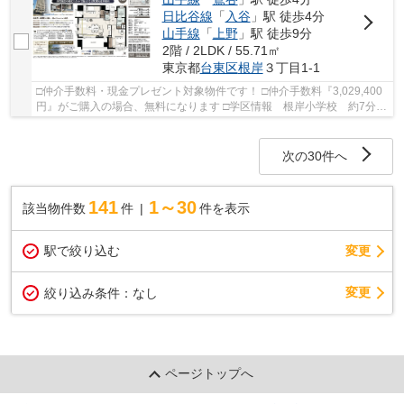
日比谷線
「
入谷
」駅 徒歩4分
山手線
「
上野
」駅 徒歩9分
2階 / 2LDK / 55.71㎡
東京都
台東区
根岸
３丁目1-1
□仲介手数料・現金プレゼント対象物件です！ □仲介手数料『3,029,400
円』がご購入の場合、無料になります □学区情報 根岸小学校 約7分
忍岡中学校 約4分 □最寄駅 山手線 鶯谷駅...
次の30件へ
141
1～30
該当物件数
件
件を表示
駅で絞り込む
変更
変更
絞り込み条件：
なし
ページトップへ