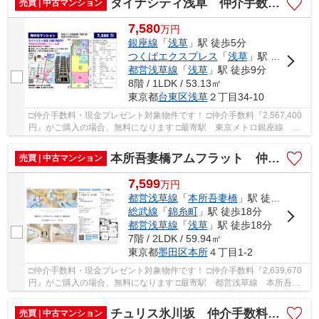
ダイナシティ浅草 仲介手数料無料＋40万円現金プレゼント中
売買 | 中古マンション
7,580
万
円
銀座線
「
浅草
」駅 徒歩5分
つくばエクスプレス
「
浅草
」駅 徒歩9分
都営浅草線
「
浅草
」駅 徒歩9分
8階 / 1LDK / 53.13㎡
東京都
台東区
浅草
２丁目34-10
□仲介手数料・現金プレゼント対象物件です！ □仲介手数料『2,567,400
円』がご購入の場合、無料になります □最寄駅 東京メトロ銀座線 浅
草駅 徒歩約5分 □リフォーム物件 □東南向きの...
本所吾妻橋アムフラット 仲介手数料無料＋40万円現金プレゼント中
売買 | 中古マンション
7,599
万
円
都営浅草線
「
本所吾妻橋
」駅 徒歩8分
総武線
「
錦糸町
」駅 徒歩18分
都営浅草線
「
浅草
」駅 徒歩18分
7階 / 2LDK / 59.94㎡
東京都
墨田区
本所
４丁目1-2
□仲介手数料・現金プレゼント対象物件です！ □仲介手数料『2,639,670
円』がご購入の場合、無料になります □最寄駅 都営浅草線 本所吾妻
橋駅 徒歩約8分 □リノベーション物件 □7階部...
チュリス氷川坂 仲介手数料無料＋40万円現金プレゼント中
売買 | 中古マンション