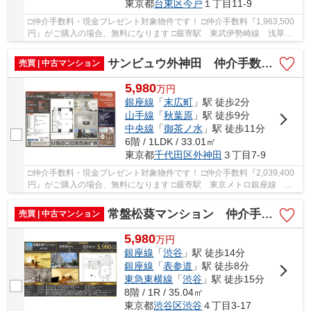
東京都
台東区
今戸
１丁目11-9
□仲介手数料・現金プレゼント対象物件です！ □仲介手数料『1,963,500
円』がご購入の場合、無料になります □最寄駅 東武伊勢崎線 浅草
駅 徒歩約13分 □リフォーム物件 □静かな環境で...
サンビュウ外神田 仲介手数料無料＋15万円現金プレゼント中
売買 | 中古マンション
5,980
万
円
銀座線
「
末広町
」駅 徒歩2分
山手線
「
秋葉原
」駅 徒歩9分
中央線
「
御茶ノ水
」駅 徒歩11分
6階 / 1LDK / 33.01㎡
東京都
千代田区
外神田
３丁目7-9
□仲介手数料・現金プレゼント対象物件です！ □仲介手数料『2,039,400
円』がご購入の場合、無料になります □最寄駅 東京メトロ銀座線 末
広町駅 徒歩約2分 □リフォーム物件 □東京メト...
常盤松葵マンション 仲介手数料無料＋15万円現金プレゼント中
売買 | 中古マンション
5,980
万
円
銀座線
「
渋谷
」駅 徒歩14分
銀座線
「
表参道
」駅 徒歩8分
東急東横線
「
渋谷
」駅 徒歩15分
8階 / 1R / 35.04㎡
東京都
渋谷区
渋谷
４丁目3-17