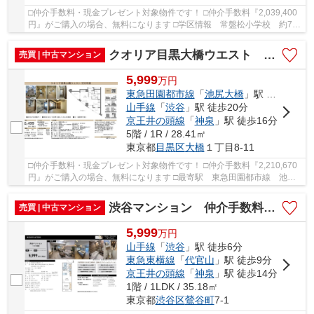
□仲介手数料・現金プレゼント対象物件です！ □仲介手数料『2,039,400
円』がご購入の場合、無料になります □学区情報 常盤松小学校 約7分
□最寄駅 東京メトロ銀座線 渋谷駅 徒歩約...
クオリア目黒大橋ウエスト 仲介手数料無料＋40万円現金プレゼント中
売買 | 中古マンション
5,999
万
円
東急田園都市線
「
池尻大橋
」駅 徒歩5分
山手線
「
渋谷
」駅 徒歩20分
京王井の頭線
「
神泉
」駅 徒歩16分
5階 / 1R / 28.41㎡
東京都
目黒区
大橋
１丁目8-11
□仲介手数料・現金プレゼント対象物件です！ □仲介手数料『2,210,670
円』がご購入の場合、無料になります □最寄駅 東急田園都市線 池尻
大橋駅 徒歩約5分 □リフォーム物件 □渋谷が生...
渋谷マンション 仲介手数料無料＋15万円現金プレゼント中
売買 | 中古マンション
5,999
万
円
山手線
「
渋谷
」駅 徒歩6分
東急東横線
「
代官山
」駅 徒歩9分
京王井の頭線
「
神泉
」駅 徒歩14分
1階 / 1LDK / 35.18㎡
東京都
渋谷区
鶯谷町
7-1