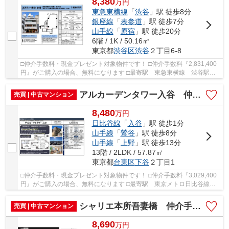
8,380
万
円
東急東横線
「
渋谷
」駅 徒歩8分
銀座線
「
表参道
」駅 徒歩7分
山手線
「
原宿
」駅 徒歩20分
6階 / 1K / 50.16㎡
東京都
渋谷区
渋谷
２丁目6-8
□仲介手数料・現金プレゼント対象物件です！ □仲介手数料『2,831,400
円』がご購入の場合、無料になります □最寄駅 東急東横線 渋谷駅
徒歩約8分 □「渋谷」駅徒歩8分の好立地 □青山...
アルカーデンタワー入谷 仲介手数料無料＋40万円現金プレゼント中
売買 | 中古マンション
8,480
万
円
日比谷線
「
入谷
」駅 徒歩1分
山手線
「
鶯谷
」駅 徒歩8分
山手線
「
上野
」駅 徒歩13分
13階 / 2LDK / 57.87㎡
東京都
台東区
下谷
２丁目1
□仲介手数料・現金プレゼント対象物件です！ □仲介手数料『3,029,400
円』がご購入の場合、無料になります □最寄駅 東京メトロ日比谷線
入谷駅 徒歩約1分 □リフォーム物件 □【駅徒歩...
シャリエ本所吾妻橋 仲介手数料無料＋40万円現金プレゼント中
売買 | 中古マンション
8,690
万
円