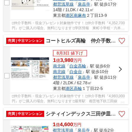
都営浅草線
「
泉岳寺
」駅 徒歩17分
14階 / 1LDK / 42.11㎡
東京都
港区
南麻布
２丁目13-9
□仲介手数料・現金プレゼント対象物件です！ □仲介手数料『4,352,700
円』がご購入の場合、無料になります □学区情報 東町小学校・六本木
中学校 □最寄駅 東京メトロ南北線 白金高輪...
コートヒルズ高輪 仲介手数料無料＋70万円現金プレゼント中
売買 | 中古マンション
8月3日 値下げ
1
3,980
億
万
円
南北線
「
白金高輪
」駅 徒歩6分
南北線
「
白金台
」駅 徒歩10分
都営浅草線
「
泉岳寺
」駅 徒歩11分
4階 / 2LDK / 62.78㎡
東京都
港区
高輪
１丁目22-5
□仲介手数料・現金プレゼント対象物件です！ □仲介手数料『4,983,000
円』がご購入の場合、無料になります □最寄駅 都営地下鉄三田線 白
金高輪駅 徒歩約6分 □リノベーション物件 □4...
シティインデックス三田伊皿子坂 仲介手数料無料＋80万円現金プレゼント中
売買 | 中古マンション
1
4,600
億
万
円
都営浅草線
「
泉岳寺
」駅 徒歩2分