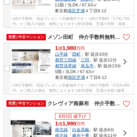
11階 / 3LDK / 67.63㎡
東京都
港区
芝浦
４丁目8-12
□仲介手数料・現金プレゼント対象物件です！ □仲介手数料『3,791,700
円』がご購入の場合、無料になります □学区情報 芝浦小学校・港南中
学校 □最寄駅 JR山手線 田町駅 徒歩約11分 ...
メゾン田町 仲介手数料無料＋60万円現金プレゼント中
売買 | 中古マンション
1
1,980
億
万
円
山手線
「
田町
」駅 徒歩10分
都営三田線
「
三田
」駅 徒歩12分
都営浅草線
「
泉岳寺
」駅 徒歩13分
5階 / 3LDK / 67.63㎡
東京都
港区
芝浦
４丁目8-12
□仲介手数料・現金プレゼント対象物件です！ □仲介手数料『4,019,400
円』がご購入の場合、無料になります □学区情報 芝浦小学校 □最寄
駅 JR山手線 田町駅 徒歩約10分 □リノベーシ...
クレヴィア南麻布 仲介手数料無料＋60万円現金プレゼント中
売買 | 中古マンション
8月5日 値下げ
1
1,990
億
万
円
南北線
「
白金高輪
」駅 徒歩6分
南北線
「
麻布十番
」駅 徒歩11分