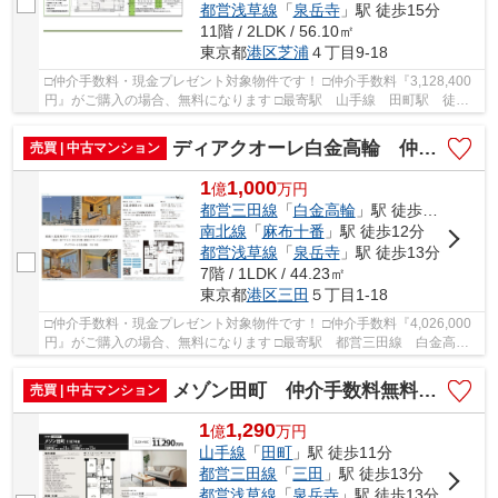
都営浅草線
「
泉岳寺
」駅 徒歩15分
11階 / 2LDK / 56.10㎡
東京都
港区
芝浦
４丁目9-18
□仲介手数料・現金プレゼント対象物件です！ □仲介手数料『3,128,400
円』がご購入の場合、無料になります □最寄駅 山手線 田町駅 徒歩
約9分 □リノベーション物件 □日当たり良好！西...
ディアクオーレ白金高輪 仲介手数料無料＋60万円現金プレゼント中
売買 | 中古マンション
1
1,000
億
万
円
都営三田線
「
白金高輪
」駅 徒歩5分
南北線
「
麻布十番
」駅 徒歩12分
都営浅草線
「
泉岳寺
」駅 徒歩13分
7階 / 1LDK / 44.23㎡
東京都
港区
三田
５丁目1-18
□仲介手数料・現金プレゼント対象物件です！ □仲介手数料『4,026,000
円』がご購入の場合、無料になります □最寄駅 都営三田線 白金高輪
駅 徒歩約5分 □リノベーション物件 □東南×北...
メゾン田町 仲介手数料無料＋60万円現金プレゼント中
売買 | 中古マンション
1
1,290
億
万
円
山手線
「
田町
」駅 徒歩11分
都営三田線
「
三田
」駅 徒歩13分
都営浅草線
「
泉岳寺
」駅 徒歩13分