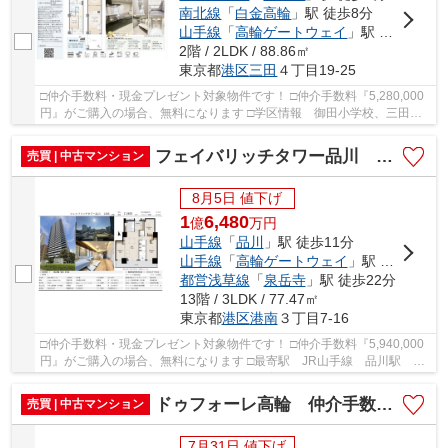
南北線
「
白金高輪
」駅 徒歩8分
山手線
「
高輪ゲートウェイ
」駅 徒歩9分
2階 / 2LDK / 88.86㎡
東京都
港区
三田
４丁目19-25
□仲介手数料・現金プレゼント対象物件です！ □仲介手数料『5,280,000
円』がご購入の場合、無料になります □学区情報 御田小学校、三田中
学校 □最寄駅 都営浅草線 泉岳寺駅 徒歩約2...
フェイバリッチタワー品川 仲介手数料無料＋80万円現金プレゼント中
売買 | 中古マンション
8月5日 値下げ
1
6,480
億
万
円
山手線
「
品川
」駅 徒歩11分
山手線
「
高輪ゲートウェイ
」駅 徒歩18分
都営浅草線
「
泉岳寺
」駅 徒歩22分
13階 / 3LDK / 77.47㎡
東京都
港区
港南
３丁目7-16
□仲介手数料・現金プレゼント対象物件です！ □仲介手数料『5,940,000
円』がご購入の場合、無料になります □最寄駅 JR山手線 品川駅 徒
歩約11分 □リノベーション物件 □ペット飼育可...
ドゥフォーレ高輪 仲介手数料無料＋100万円現金プレゼント中
売買 | 中古マンション
7月31日 値下げ