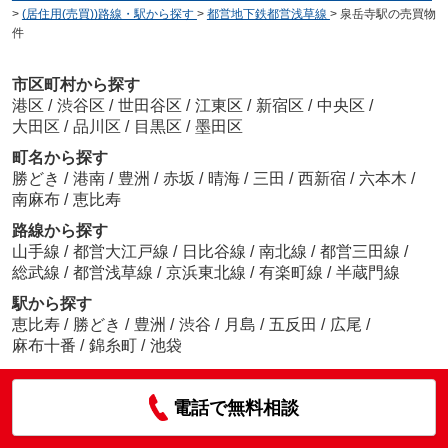
>
(居住用(売買))路線・駅から探す
>
都営地下鉄都営浅草線
>
泉岳寺駅の売買物
件
市区町村から探す
港区
/
渋谷区
/
世田谷区
/
江東区
/
新宿区
/
中央区
/
大田区
/
品川区
/
目黒区
/
墨田区
町名から探す
勝どき
/
港南
/
豊洲
/
赤坂
/
晴海
/
三田
/
西新宿
/
六本木
/
南麻布
/
恵比寿
路線から探す
山手線
/
都営大江戸線
/
日比谷線
/
南北線
/
都営三田線
/
総武線
/
都営浅草線
/
京浜東北線
/
有楽町線
/
半蔵門線
駅から探す
恵比寿
/
勝どき
/
豊洲
/
渋谷
/
月島
/
五反田
/
広尾
/
麻布十番
/
錦糸町
/
池袋
電話で無料相談