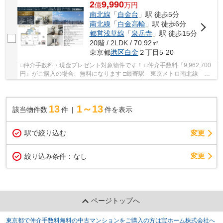
2
9,990
億
万
円
南北線
「
白金台
」駅 徒歩5分
南北線
「
白金高輪
」駅 徒歩6分
都営浅草線
「
泉岳寺
」駅 徒歩15分
20階 / 2LDK / 70.92㎡
東京都
港区
白金
２丁目5-20
□仲介手数料・現金プレゼント対象物件です！ □仲介手数料『9,962,700
円』がご購入の場合、無料になります □最寄駅 東京メトロ南北線 白
金台駅 徒歩約5分 □リノベーション物件 □富士...
13
1～13
該当物件数
件
件を表示
駅で絞り込む
変更
変更
絞り込み条件：
なし
ページトップへ
東京都で仲介手数料無料の中古マンションをご購入の方は宝ホーム株式会社へ