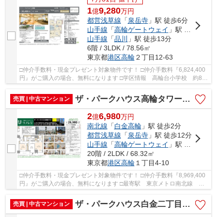
1
9,280
億
万
円
都営浅草線
「
泉岳寺
」駅 徒歩6分
山手線
「
高輪ゲートウェイ
」駅 徒歩10分
山手線
「
品川
」駅 徒歩13分
6階 / 3LDK / 78.56㎡
東京都
港区
高輪
２丁目12-63
□仲介手数料・現金プレゼント対象物件です！ □仲介手数料『6,824,400
円』がご購入の場合、無料になります □学区情報 高輪台小学校 約8分
□最寄駅 都営浅草線 泉岳寺駅 徒歩約6分 ...
ザ・パークハウス高輪タワー 仲介手数料無料＋100万円現金プレゼント中
売買 | 中古マンション
2
6,980
億
万
円
南北線
「
白金高輪
」駅 徒歩2分
都営浅草線
「
泉岳寺
」駅 徒歩12分
山手線
「
高輪ゲートウェイ
」駅 徒歩17分
20階 / 2LDK / 68.32㎡
東京都
港区
高輪
１丁目4-10
□仲介手数料・現金プレゼント対象物件です！ □仲介手数料『8,969,400
円』がご購入の場合、無料になります □最寄駅 東京メトロ南北線 白
金高輪駅 徒歩約2分 □リノベーション物件 □省...
ザ・パークハウス白金二丁目タワー 仲介手数料無料＋100万円現金プレゼント中
売買 | 中古マンション