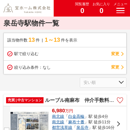
閲覧履歴
お気に入り
メニュー
0
0
泉岳寺駅物件一覧
13
1～13
該当物件数
件
件を表示
駅で絞り込む
変更
変更
絞り込み条件：
なし
ルーブル南麻布 仲介手数料無料＋40万円現金プレゼント中
売買 | 中古マンション
6,980
万
円
南北線
「
白金高輪
」駅 徒歩4分
南北線
「
麻布十番
」駅 徒歩11分
都営浅草線
「
泉岳寺
」駅 徒歩16分