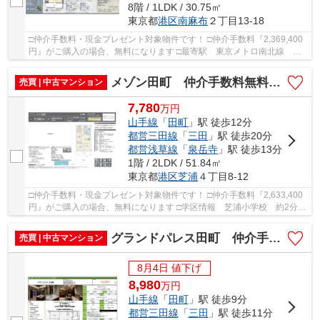
8階 / 1LDK / 30.75㎡
東京都
港区
南麻布
２丁目13-18
□仲介手数料・現金プレゼント対象物件です！ □仲介手数料『2,369,400
円』がご購入の場合、無料になります □最寄駅 東京メトロ南北線 白
金高輪駅 徒歩約4分 □都心の洗練と静穏が調和...
メゾン田町 仲介手数料無料＋40万円現金プレゼント中
売買 | 中古マンション
7,780
万
円
山手線
「
田町
」駅 徒歩12分
都営三田線
「
三田
」駅 徒歩20分
都営浅草線
「
泉岳寺
」駅 徒歩13分
1階 / 2LDK / 51.84㎡
東京都
港区
芝浦
４丁目8-12
□仲介手数料・現金プレゼント対象物件です！ □仲介手数料『2,633,400
円』がご購入の場合、無料になります □学区情報 芝浦小学校 約2分 □
最寄駅 JR山手線 田町駅 徒歩約12分 □リノ...
グランドパレス田町 仲介手数料無料＋50万円現金プレゼント中
売買 | 中古マンション
8月4日 値下げ
8,980
万
円
山手線
「
田町
」駅 徒歩9分
都営三田線
「
三田
」駅 徒歩11分