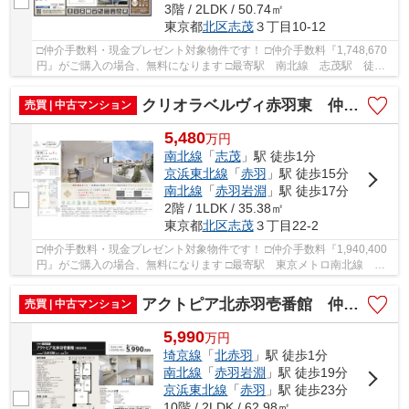
3階 / 2LDK / 50.74㎡
東京都
北区
志茂
３丁目10-12
□仲介手数料・現金プレゼント対象物件です！ □仲介手数料『1,748,670
円』がご購入の場合、無料になります □最寄駅 南北線 志茂駅 徒歩
約4分 □リフォーム物件 □南北線「志茂」駅徒歩...
クリオラベルヴィ赤羽東 仲介手数料無料＋15万円現金プレゼント中
売買 | 中古マンション
5,480
万
円
南北線
「
志茂
」駅 徒歩1分
京浜東北線
「
赤羽
」駅 徒歩15分
南北線
「
赤羽岩淵
」駅 徒歩17分
2階 / 1LDK / 35.38㎡
東京都
北区
志茂
３丁目22-2
□仲介手数料・現金プレゼント対象物件です！ □仲介手数料『1,940,400
円』がご購入の場合、無料になります □最寄駅 東京メトロ南北線 志
茂駅 徒歩約1分 □リフォーム物件 □駅距離徒歩...
アクトピア北赤羽壱番館 仲介手数料無料＋15万円現金プレゼント中
売買 | 中古マンション
5,990
万
円
埼京線
「
北赤羽
」駅 徒歩1分
南北線
「
赤羽岩淵
」駅 徒歩19分
京浜東北線
「
赤羽
」駅 徒歩23分
10階 / 2LDK / 62.98㎡