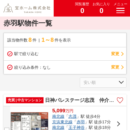
閲覧履歴
お気に入り
メニュー
0
0
赤羽駅物件一覧
8
1～8
該当物件数
件
件を表示
駅で絞り込む
変更
変更
絞り込み条件：
なし
日神パレステージ志茂 仲介手数料無料＋15万円現金プレゼント中
売買 | 中古マンション
5,099
万
円
南北線
「
志茂
」駅 徒歩4分
京浜東北線
「
赤羽
」駅 徒歩17分
南北線
「
王子神谷
」駅 徒歩18分