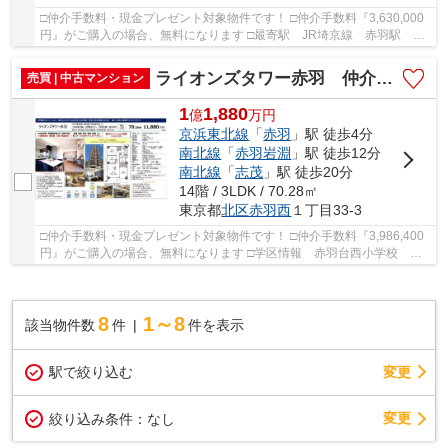
□仲介手数料・現金プレゼント対象物件です！ □仲介手数料『3,630,000
円』がご購入の場合、無料になります □最寄駅 JR埼京線 赤羽駅 徒
歩約8分 □リフォーム物件 □2021年築の築浅マン...
ライオンズタワー赤羽 仲介手数料無料＋60万円現金プレゼント中
売買 | 中古マンション
1
1,880
億
万
円
京浜東北線
「
赤羽
」駅 徒歩4分
南北線
「
赤羽岩淵
」駅 徒歩12分
南北線
「
志茂
」駅 徒歩20分
14階 / 3LDK / 70.28㎡
東京都
北区
赤羽西
１丁目33-3
□仲介手数料・現金プレゼント対象物件です！ □仲介手数料『3,986,400
円』がご購入の場合、無料になります □学区情報 赤羽台西小学校 約8
分 桐ヶ丘中学校 約14分 □最寄駅 京浜東北...
8
1～8
該当物件数
件
件を表示
駅で絞り込む
変更
変更
絞り込み条件：
なし