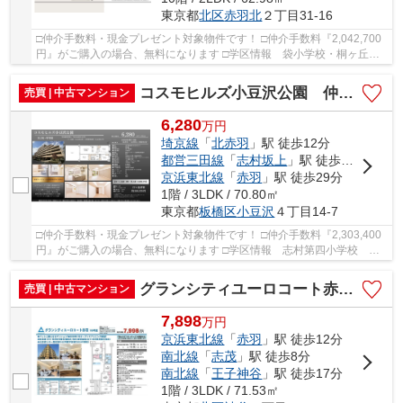
東京都
北区
赤羽北
２丁目31-16
□仲介手数料・現金プレゼント対象物件です！ □仲介手数料『2,042,700
円』がご購入の場合、無料になります □学区情報 袋小学校・桐ヶ丘中
学校 □最寄駅 JR埼京線北赤羽駅 徒歩約1分 □...
コスモヒルズ小豆沢公園 仲介手数料無料＋40万円現金プレゼント中
売買 | 中古マンション
6,280
万
円
埼京線
「
北赤羽
」駅 徒歩12分
都営三田線
「
志村坂上
」駅 徒歩12分
京浜東北線
「
赤羽
」駅 徒歩29分
1階 / 3LDK / 70.80㎡
東京都
板橋区
小豆沢
４丁目14-7
□仲介手数料・現金プレゼント対象物件です！ □仲介手数料『2,303,400
円』がご購入の場合、無料になります □学区情報 志村第四小学校 約1
分 □最寄駅 JR埼京線 北赤羽駅 徒歩約12分...
グランシティユーロコート赤羽 仲介手数料無料＋40万円現金プレゼント中
売買 | 中古マンション
7,898
万
円
京浜東北線
「
赤羽
」駅 徒歩12分
南北線
「
志茂
」駅 徒歩8分
南北線
「
王子神谷
」駅 徒歩17分
1階 / 3LDK / 71.53㎡