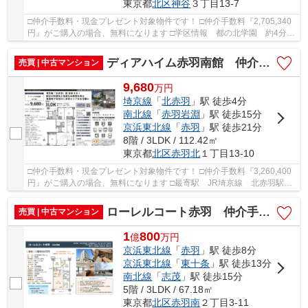
東京都
北区
神谷
３丁目13-7
□仲介手数料・現金プレゼント対象物件です！ □仲介手数料『2,705,340
円』がご購入の場合、無料になります □学区情報 都の北学園 約4分 □
最寄駅 京浜東北線 赤羽駅 徒歩約12分 □リ...
ディアハイム赤羽南館 仲介手数料無料＋50万円現金プレゼント中
売買 | 中古マンション
9,680
万
円
埼京線
「
北赤羽
」駅 徒歩4分
南北線
「
赤羽岩淵
」駅 徒歩15分
京浜東北線
「
赤羽
」駅 徒歩21分
8階 / 3LDK / 112.42㎡
東京都
北区
赤羽北
１丁目13-10
□仲介手数料・現金プレゼント対象物件です！ □仲介手数料『3,260,400
円』がご購入の場合、無料になります □最寄駅 JR埼京線 北赤羽駅
徒歩約4分 □リフォーム物件 □埼京線「北赤羽」...
ローレルコート赤羽 仲介手数料無料＋50万円現金プレゼント中
売買 | 中古マンション
1
800
億
万
円
京浜東北線
「
赤羽
」駅 徒歩8分
京浜東北線
「
東十条
」駅 徒歩13分
南北線
「
志茂
」駅 徒歩15分
5階 / 3LDK / 67.18㎡
東京都
北区
赤羽南
２丁目3-11