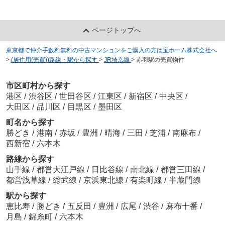
ページトップへ
東京都で仲介手数料無料の中古マンションをご購入の方は宝ホーム株式会社へ
>
(居住用(売買))路線・駅から探す
>
JR埼京線
>
赤羽駅の売買物件
市区町村から探す
港区
/
渋谷区
/
世田谷区
/
江東区
/
新宿区
/
中央区
/
大田区
/
品川区
/
目黒区
/
墨田区
町名から探す
勝どき
/
港南
/
赤坂
/
豊洲
/
晴海
/
三田
/
芝浦
/
南麻布
/
西新宿
/
六本木
路線から探す
山手線
/
都営大江戸線
/
日比谷線
/
南北線
/
都営三田線
/
都営浅草線
/
総武線
/
京浜東北線
/
有楽町線
/
半蔵門線
駅から探す
恵比寿
/
勝どき
/
五反田
/
豊洲
/
広尾
/
渋谷
/
麻布十番
/
月島
/
錦糸町
/
六本木