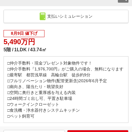
支払いシミュレーション
8月9日 値下げ
5,490万円
5階
1LDK
43.74㎡
□仲介手数料・現金プレゼント対象物件です！
□仲介手数料『1,976,700円』がご購入の場合、無料になります
□最寄駅 都営浅草線 高輪台駅 徒歩約9分
□フルリノベーション物件(配管更新含)2026年6月予定
□南向き、陽当たり・眺望良好
□空間に奥行きと重厚感を与える内装
□24時間ゴミ出し可、平置き駐車場
□ウォークインクローゼット
□食洗機・浄水器付きシステムキッチン
□ペット飼育可