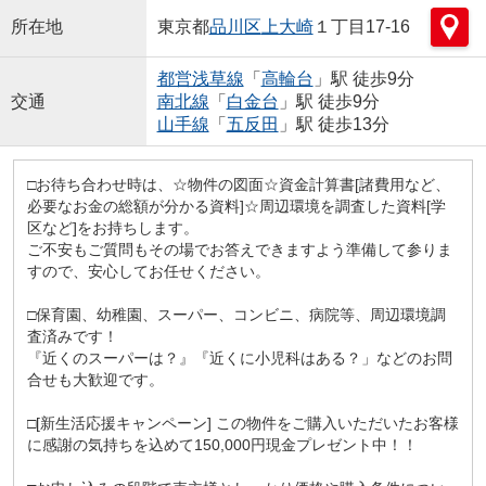
所在地
東京都
品川区
上大崎
１丁目17-16
都営浅草線
「
高輪台
」駅 徒歩9分
交通
南北線
「
白金台
」駅 徒歩9分
山手線
「
五反田
」駅 徒歩13分
□お待ち合わせ時は、☆物件の図面☆資金計算書[諸費用など、
必要なお金の総額が分かる資料]☆周辺環境を調査した資料[学
区など]をお持ちします。
ご不安もご質問もその場でお答えできますよう準備して参りま
すので、安心してお任せください。
□保育園、幼稚園、スーパー、コンビニ、病院等、周辺環境調
査済みです！
『近くのスーパーは？』『近くに小児科はある？」などのお問
合せも大歓迎です。
□[新生活応援キャンペーン] この物件をご購入いただいたお客様
に感謝の気持ちを込めて150,000円現金プレゼント中！！