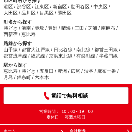
市区町村から探す
港区
/
渋谷区
/
江東区
/
新宿区
/
世田谷区
/
中央区
/
大田区
/
品川区
/
目黒区
/
墨田区
町名から探す
勝どき
/
港南
/
赤坂
/
豊洲
/
晴海
/
三田
/
芝浦
/
南麻布
/
西新宿
/
恵比寿
路線から探す
山手線
/
都営大江戸線
/
日比谷線
/
南北線
/
都営三田線
/
都営浅草線
/
総武線
/
京浜東北線
/
有楽町線
/
半蔵門線
駅から探す
恵比寿
/
勝どき
/
五反田
/
豊洲
/
広尾
/
渋谷
/
麻布十番
/
月島
/
錦糸町
/
六本木
電話で無料相談
営業時間：
10：00～19：00
定休日：
毎週水曜日
ホーム
会社概要