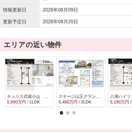
情報更新日
2026年08月09日
更新予定日
2026年08月20日
エリアの近い物件
チュリス武蔵小山 仲介手数料無料＋15万円現金プレゼント中
ステージ山王グランドヒルズ 仲介手数料無料＋15万円現金プレゼント中
5,990
万
円
/ 1LDK
5,480
万
円
/ 2LDK
5,190
万
円