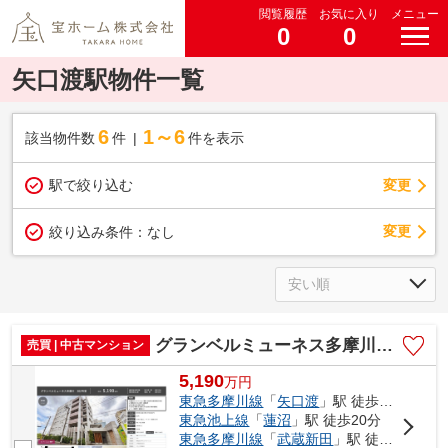
閲覧履歴
お気に入り
メニュー
0
0
矢口渡駅物件一覧
6
1～6
該当物件数
件
件を表示
駅で絞り込む
変更
変更
絞り込み条件：
なし
グランベルミューネス多摩川 仲介手数料無料＋15万円現金プレゼント中
売買 | 中古マンション
5,190
万
円
東急多摩川線
「
矢口渡
」駅 徒歩10分
東急池上線
「
蓮沼
」駅 徒歩20分
東急多摩川線
「
武蔵新田
」駅 徒歩18分