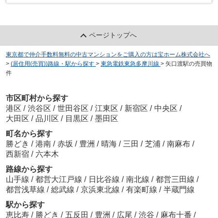
ページトップへ
東京都で仲介手数料無料の中古マンションをご購入の方は宝ホーム株式会社へ
>
(居住用(売買))路線・駅から探す
>
東急電鉄東急多摩川線
>
矢口渡駅の売買物
件
市区町村から探す
港区
/
渋谷区
/
世田谷区
/
江東区
/
新宿区
/
中央区
/
大田区
/
品川区
/
目黒区
/
墨田区
町名から探す
勝どき
/
港南
/
赤坂
/
豊洲
/
晴海
/
三田
/
芝浦
/
南麻布
/
西新宿
/
六本木
路線から探す
山手線
/
都営大江戸線
/
日比谷線
/
南北線
/
都営三田線
/
都営浅草線
/
総武線
/
京浜東北線
/
有楽町線
/
半蔵門線
駅から探す
恵比寿
/
勝どき
/
五反田
/
豊洲
/
広尾
/
渋谷
/
麻布十番
/