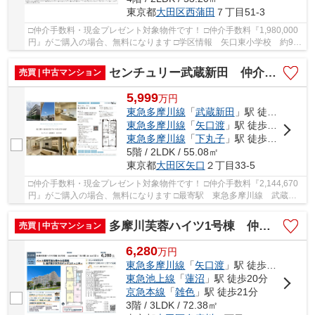
東京都
大田区
西蒲田
７丁目51-3
□仲介手数料・現金プレゼント対象物件です！ □仲介手数料『1,980,000
円』がご購入の場合、無料になります □学区情報 矢口東小学校 約9
分 御園中学校 約3分 □最寄駅 JR京浜東北線...
センチュリー武蔵新田 仲介手数料無料＋40万円現金プレゼント中
売買 | 中古マンション
5,999
万
円
東急多摩川線
「
武蔵新田
」駅 徒歩10分
東急多摩川線
「
矢口渡
」駅 徒歩11分
東急多摩川線
「
下丸子
」駅 徒歩17分
5階 / 2LDK / 55.08㎡
東京都
大田区
矢口
２丁目33-5
□仲介手数料・現金プレゼント対象物件です！ □仲介手数料『2,144,670
円』がご購入の場合、無料になります □最寄駅 東急多摩川線 武蔵新
田駅 徒歩約10分 □リノベーション物件 □最上...
多摩川芙蓉ハイツ1号棟 仲介手数料無料＋40万円現金プレゼント中
売買 | 中古マンション
6,280
万
円
東急多摩川線
「
矢口渡
」駅 徒歩12分
東急池上線
「
蓮沼
」駅 徒歩20分
京急本線
「
雑色
」駅 徒歩21分
3階 / 3LDK / 72.38㎡