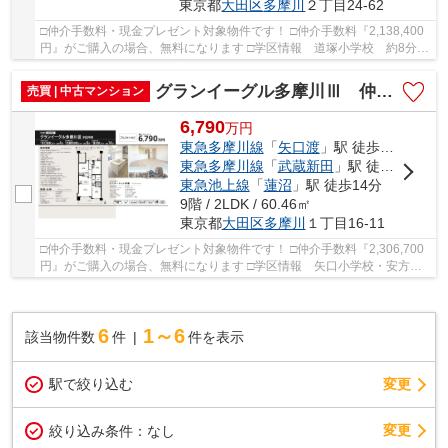
東京都
大田区
多摩川
２丁目24-62
□仲介手数料・現金プレゼント対象物件です！ □仲介手数料『2,138,400
円』がご購入の場合、無料になります □学区情報 道塚小学校 約8分
御園中学校 約18分 □最寄駅 東急多摩川線 ...
グランイーグル多摩川Ⅲ 仲介手数料無料＋40万円現金プレゼント中
売買 | 中古マンション
6,790
万
円
東急多摩川線
「
矢口渡
」駅 徒歩4分
東急多摩川線
「
武蔵新田
」駅 徒歩9分
東急池上線
「
蓮沼
」駅 徒歩14分
9階 / 2LDK / 60.46㎡
東京都
大田区
多摩川
１丁目16-11
□仲介手数料・現金プレゼント対象物件です！ □仲介手数料『2,306,700
円』がご購入の場合、無料になります □学区情報 矢口小学校・安方中
学校 □最寄駅 東急多摩川線 矢口渡駅 徒歩...
6
1～6
該当物件数
件
件を表示
駅で絞り込む
変更
変更
絞り込み条件：
なし