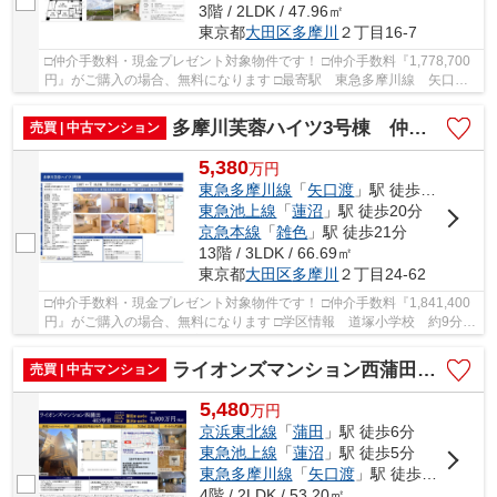
3階 / 2LDK / 47.96㎡
東京都
大田区
多摩川
２丁目16-7
□仲介手数料・現金プレゼント対象物件です！ □仲介手数料『1,778,700
円』がご購入の場合、無料になります □最寄駅 東急多摩川線 矢口渡
駅 徒歩約10分 □リノベーション物件 □3階南向...
多摩川芙蓉ハイツ3号棟 仲介手数料無料＋15万円現金プレゼント中
売買 | 中古マンション
5,380
万
円
東急多摩川線
「
矢口渡
」駅 徒歩13分
東急池上線
「
蓮沼
」駅 徒歩20分
京急本線
「
雑色
」駅 徒歩21分
13階 / 3LDK / 66.69㎡
東京都
大田区
多摩川
２丁目24-62
□仲介手数料・現金プレゼント対象物件です！ □仲介手数料『1,841,400
円』がご購入の場合、無料になります □学区情報 道塚小学校 約9分
御園中学校 約20分 □最寄駅 東急多摩川線 ...
ライオンズマンション西蒲田 仲介手数料無料＋15万円現金プレゼント中
売買 | 中古マンション
5,480
万
円
京浜東北線
「
蒲田
」駅 徒歩6分
東急池上線
「
蓮沼
」駅 徒歩5分
東急多摩川線
「
矢口渡
」駅 徒歩15分
4階 / 2LDK / 53.20㎡