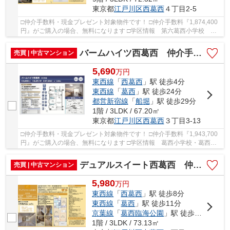
東京都
江戸川区
西葛西
４丁目2-5
□仲介手数料・現金プレゼント対象物件です！ □仲介手数料『1,874,400
円』がご購入の場合、無料になります □学区情報 第六葛西小学校 約5
分 西葛西中学校 約2分 □最寄駅 東京メト...
バームハイツ西葛西 仲介手数料無料＋15万円現金プレゼント中
売買 | 中古マンション
5,690
万
円
東西線
「
西葛西
」駅 徒歩4分
東西線
「
葛西
」駅 徒歩24分
都営新宿線
「
船堀
」駅 徒歩29分
1階 / 3LDK / 67.20㎡
東京都
江戸川区
西葛西
３丁目3-13
□仲介手数料・現金プレゼント対象物件です！ □仲介手数料『1,943,700
円』がご購入の場合、無料になります □学区情報 葛西小学校・葛西中
学校 □最寄駅 東西線 西葛西駅 徒歩約4分 □...
デュアルスイート西葛西 仲介手数料無料＋15万円現金プレゼント中
売買 | 中古マンション
5,980
万
円
東西線
「
西葛西
」駅 徒歩8分
東西線
「
葛西
」駅 徒歩11分
京葉線
「
葛西臨海公園
」駅 徒歩36分
1階 / 3LDK / 73.13㎡