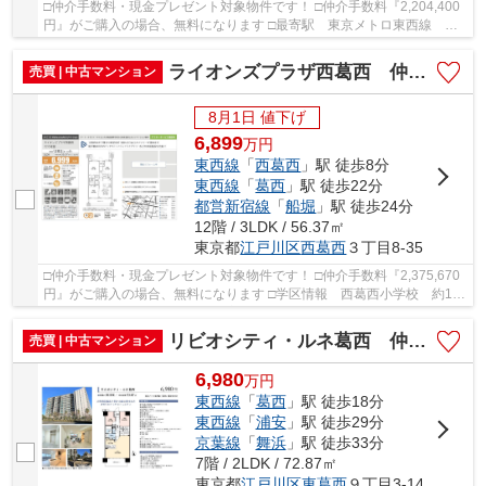
□仲介手数料・現金プレゼント対象物件です！ □仲介手数料『2,204,400
円』がご購入の場合、無料になります □最寄駅 東京メトロ東西線 葛
西駅 徒歩約8分 □リノベーション物件 □陽当り...
ライオンズプラザ西葛西 仲介手数料無料＋40万円現金プレゼント中
売買 | 中古マンション
8月1日 値下げ
6,899
万
円
東西線
「
西葛西
」駅 徒歩8分
東西線
「
葛西
」駅 徒歩22分
都営新宿線
「
船堀
」駅 徒歩24分
12階 / 3LDK / 56.37㎡
東京都
江戸川区
西葛西
３丁目8-35
□仲介手数料・現金プレゼント対象物件です！ □仲介手数料『2,375,670
円』がご購入の場合、無料になります □学区情報 西葛西小学校 約1
分 西葛西中学校 約10分 □最寄駅 東西線 西...
リビオシティ・ルネ葛西 仲介手数料無料＋40万円現金プレゼント中
売買 | 中古マンション
6,980
万
円
東西線
「
葛西
」駅 徒歩18分
東西線
「
浦安
」駅 徒歩29分
京葉線
「
舞浜
」駅 徒歩33分
7階 / 2LDK / 72.87㎡
東京都
江戸川区
東葛西
９丁目3-14