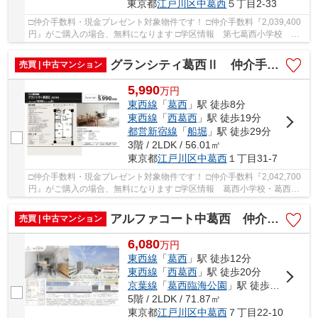
東京都
江戸川区
中葛西
５丁目2-33
□仲介手数料・現金プレゼント対象物件です！ □仲介手数料『2,039,400
円』がご購入の場合、無料になります □学区情報 第七葛西小学校 約
10分 葛西第三中学校 約9分 □最寄駅 東京メ...
グランシティ葛西Ⅱ 仲介手数料無料＋15万円現金プレゼント中
売買 | 中古マンション
5,990
万
円
東西線
「
葛西
」駅 徒歩8分
東西線
「
西葛西
」駅 徒歩19分
都営新宿線
「
船堀
」駅 徒歩29分
3階 / 2LDK / 56.01㎡
東京都
江戸川区
中葛西
１丁目31-7
□仲介手数料・現金プレゼント対象物件です！ □仲介手数料『2,042,700
円』がご購入の場合、無料になります □学区情報 葛西小学校・葛西中
学校 □最寄駅 東京メトロ東西線 葛西駅 徒...
アルファコート中葛西 仲介手数料無料＋40万円現金プレゼント中
売買 | 中古マンション
6,080
万
円
東西線
「
葛西
」駅 徒歩12分
東西線
「
西葛西
」駅 徒歩20分
京葉線
「
葛西臨海公園
」駅 徒歩31分
5階 / 2LDK / 71.87㎡
東京都
江戸川区
中葛西
７丁目22-10