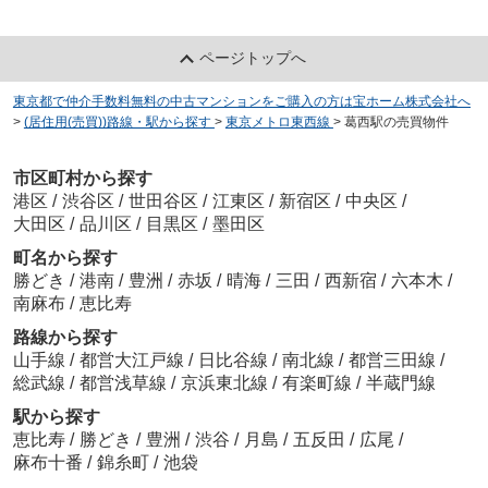
ページトップへ
東京都で仲介手数料無料の中古マンションをご購入の方は宝ホーム株式会社へ
>
(居住用(売買))路線・駅から探す
>
東京メトロ東西線
>
葛西駅の売買物件
市区町村から探す
港区
/
渋谷区
/
世田谷区
/
江東区
/
新宿区
/
中央区
/
大田区
/
品川区
/
目黒区
/
墨田区
町名から探す
勝どき
/
港南
/
豊洲
/
赤坂
/
晴海
/
三田
/
西新宿
/
六本木
/
南麻布
/
恵比寿
路線から探す
山手線
/
都営大江戸線
/
日比谷線
/
南北線
/
都営三田線
/
総武線
/
都営浅草線
/
京浜東北線
/
有楽町線
/
半蔵門線
駅から探す
恵比寿
/
勝どき
/
豊洲
/
渋谷
/
月島
/
五反田
/
広尾
/
麻布十番
/
錦糸町
/
池袋