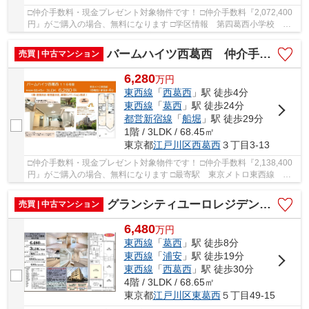
□仲介手数料・現金プレゼント対象物件です！ □仲介手数料『2,072,400
円』がご購入の場合、無料になります □学区情報 第四葛西小学校 約5
分 葛西第三中学校 約7分 □最寄駅 東西線...
バームハイツ西葛西 仲介手数料無料＋40万円現金プレゼント中
売買 | 中古マンション
6,280
万
円
東西線
「
西葛西
」駅 徒歩4分
東西線
「
葛西
」駅 徒歩24分
都営新宿線
「
船堀
」駅 徒歩29分
1階 / 3LDK / 68.45㎡
東京都
江戸川区
西葛西
３丁目3-13
□仲介手数料・現金プレゼント対象物件です！ □仲介手数料『2,138,400
円』がご購入の場合、無料になります □最寄駅 東京メトロ東西線 西
葛西駅 徒歩約4分 □リノベーション物件 □1階...
グランシティユーロレジデンス葛西 仲介手数料無料＋40万円現金プレゼント中
売買 | 中古マンション
6,480
万
円
東西線
「
葛西
」駅 徒歩8分
東西線
「
浦安
」駅 徒歩19分
東西線
「
西葛西
」駅 徒歩30分
4階 / 3LDK / 68.65㎡
東京都
江戸川区
東葛西
５丁目49-15