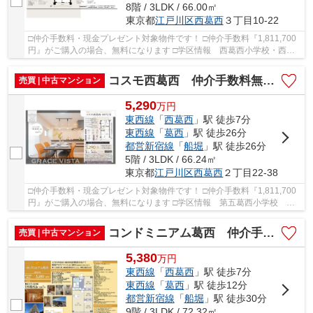
8階 / 3LDK / 66.00㎡
東京都
江戸川区
西葛西
３丁目10-22
□仲介手数料・現金プレゼント対象物件です！ □仲介手数料『1,811,700
円』がご購入の場合、無料になります □学区情報 西葛西小学校・西葛
西中学校 □最寄駅 東京メトロ東西線 西葛西...
コスモ西葛西 仲介手数料無料＋15万円現金プレゼント中
売買 | 中古マンション
5,290
万
円
東西線
「
西葛西
」駅 徒歩7分
東西線
「
葛西
」駅 徒歩26分
都営新宿線
「
船堀
」駅 徒歩26分
5階 / 3LDK / 66.24㎡
東京都
江戸川区
西葛西
２丁目22-38
□仲介手数料・現金プレゼント対象物件です！ □仲介手数料『1,811,700
円』がご購入の場合、無料になります □学区情報 第五葛西小学校 約
13分 清新第一中学校 約6分 □最寄駅 東京メ...
コンドミニアム葛西 仲介手数料無料＋15万円現金プレゼント中
売買 | 中古マンション
5,380
万
円
東西線
「
西葛西
」駅 徒歩7分
東西線
「
葛西
」駅 徒歩12分
都営新宿線
「
船堀
」駅 徒歩30分
9階 / 3LDK / 72.32㎡