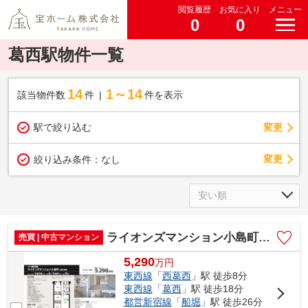
閲覧履歴
お気に入り
メニュー
0
0
葛西駅物件一覧
14
1～14
該当物件数
件
件を表示
駅で絞り込む
変更
変更
絞り込み条件：
なし
ライオンズマンション小島町 仲介手数料無料＋15万円現金プレゼント中
売買 | 中古マンション
5,290
万
円
東西線
「
西葛西
」駅 徒歩8分
東西線
「
葛西
」駅 徒歩18分
都営新宿線
「
船堀
」駅 徒歩26分