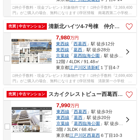
□仲介手数料・現金プレゼント対象物件です！ □仲介手数料『2,369,400
円』がご購入の場合、無料になります □学区情報 南葛西第二小学校
約10分 東葛西中学校 約12分 □最寄駅 東京...
清新北ハイツ4-7号棟 仲介手数料無料＋40万円現金プレゼント中
売買 | 中古マンション
7,980
万
円
東西線
「
西葛西
」駅 徒歩12分
東西線
「
葛西
」駅 徒歩28分
京葉線
「
葛西臨海公園
」駅 徒歩33分
12階 / 4LDK / 91.48㎡
東京都
江戸川区
清新町
１丁目4-7
□仲介手数料・現金プレゼント対象物件です！ □仲介手数料『2,699,400
円』がご購入の場合、無料になります □学区情報 清新第一小学校 約6
分 清新第一中学校 約10分 □最寄駅 東西線...
スカイクレストビュー西葛西 仲介手数料無料＋40万円現金プレゼント中
売買 | 中古マンション
7,990
万
円
東西線
「
西葛西
」駅 徒歩3分
東西線
「
葛西
」駅 徒歩20分
京葉線
「
葛西臨海公園
」駅 徒歩34分
3階 / 3LDK / 68.49㎡
東京都
江戸川区
西葛西
６丁目10-3