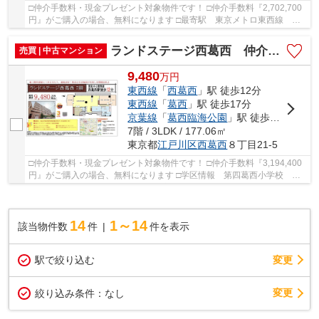
□仲介手数料・現金プレゼント対象物件です！ □仲介手数料『2,702,700
円』がご購入の場合、無料になります □最寄駅 東京メトロ東西線 西
葛西駅 徒歩約3分 □リノベーション物件 □3階...
ランドステージ西葛西 仲介手数料無料＋50万円現金プレゼント中
売買 | 中古マンション
9,480
万
円
東西線
「
西葛西
」駅 徒歩12分
東西線
「
葛西
」駅 徒歩17分
京葉線
「
葛西臨海公園
」駅 徒歩28分
7階 / 3LDK / 177.06㎡
東京都
江戸川区
西葛西
８丁目21-5
□仲介手数料・現金プレゼント対象物件です！ □仲介手数料『3,194,400
円』がご購入の場合、無料になります □学区情報 第四葛西小学校 約
12分 葛西第三中学校 約4分 □最寄駅 東京メ...
14
1～14
該当物件数
件
件を表示
駅で絞り込む
変更
変更
絞り込み条件：
なし