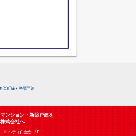
有楽町線
/
半蔵門線
古マンション・新築戸建を
ム株式会社へ
６ ペティ白金台 ３F