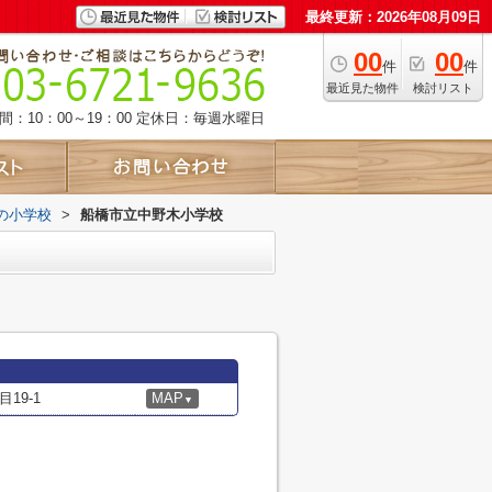
最終更新：2026年08月09日
00
00
件
件
最近見た物件
検討リスト
：10：00～19：00
定休日：毎週水曜日
の小学校
>
船橋市立中野木小学校
19-1
MAP
▼