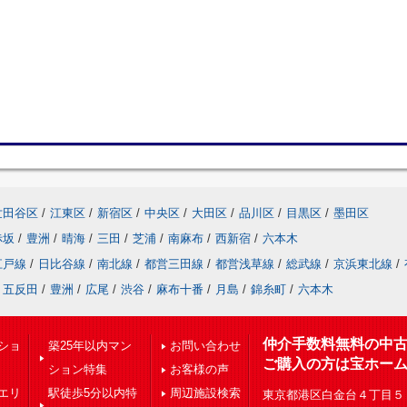
世田谷区
/
江東区
/
新宿区
/
中央区
/
大田区
/
品川区
/
目黒区
/
墨田区
赤坂
/
豊洲
/
晴海
/
三田
/
芝浦
/
南麻布
/
西新宿
/
六本木
江戸線
/
日比谷線
/
南北線
/
都営三田線
/
都営浅草線
/
総武線
/
京浜東北線
/
五反田
/
豊洲
/
広尾
/
渋谷
/
麻布十番
/
月島
/
錦糸町
/
六本木
仲介手数料無料の中
ショ
築25年以内マン
お問い合わせ
ご購入の方は宝ホー
ション特集
お客様の声
エリ
駅徒歩5分以内特
周辺施設検索
東京都港区白金台４丁目５－