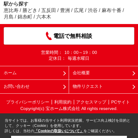
駅から探す
恵比寿
/
勝どき
/
五反田
/
豊洲
/
広尾
/
渋谷
/
麻布十番
/
月島
/
錦糸町
/
六本木
電話で無料相談
営業時間：
10：00～19：00
定休日：
毎週水曜日
ホーム
会社概要
お問い合わせ
物件リクエスト
プライバシーポリシー
利用規約
アクセスマップ
PCサイト
Copyright(c) 宝ホーム株式会社 All rights reserved.
当サイトでは、お客様の当サイト利用状況把握、サービス向上検討を目的と
して、クッキー（Cookie）を使用しています。
詳しくは、当社の
「Cookieの取扱いについて」
をご確認ください。