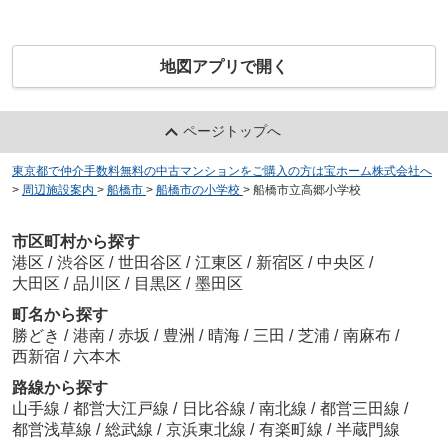
地図アプリで開く
ページトップへ
東京都で仲介手数料無料の中古マンションをご購入の方は宝ホーム株式会社へ
>
周辺施設案内
>
船橋市
>
船橋市の小学校
>
船橋市立高郷小学校
市区町村から探す
港区
/
渋谷区
/
世田谷区
/
江東区
/
新宿区
/
中央区
/
大田区
/
品川区
/
目黒区
/
墨田区
町名から探す
勝どき
/
港南
/
赤坂
/
豊洲
/
晴海
/
三田
/
芝浦
/
南麻布
/
西新宿
/
六本木
路線から探す
山手線
/
都営大江戸線
/
日比谷線
/
南北線
/
都営三田線
/
都営浅草線
/
総武線
/
京浜東北線
/
有楽町線
/
半蔵門線