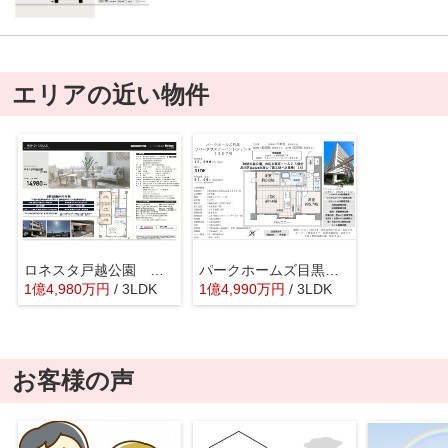
エリアの近い物件
ロネスタ戸越公園 仲介手数料無料＋70万円現金プレゼント中
パークホームズ目黒リバーサウスアーバンレジデンス 仲介手数料無料＋80万円現金プレゼント中
1
億
4,980
万
円
/ 3LDK
1
億
4,990
万
円
/ 3LDK
お客様の声