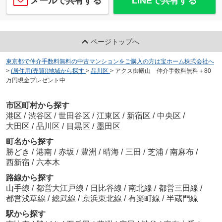
メールで共有する
LINEで共有する
ページトップへ
東京都で仲介手数料無料の中古マンションをご購入の方は宝ホーム株式会社へ
>
(居住用(売買))地域から探す
>
品川区
>
アクス御殿山 仲介手数料無料＋80
万円現金プレゼント中
市区町村から探す
港区
/
渋谷区
/
世田谷区
/
江東区
/
新宿区
/
中央区
/
大田区
/
品川区
/
目黒区
/
墨田区
町名から探す
勝どき
/
港南
/
赤坂
/
豊洲
/
晴海
/
三田
/
芝浦
/
南麻布
/
西新宿
/
六本木
路線から探す
山手線
/
都営大江戸線
/
日比谷線
/
南北線
/
都営三田線
/
都営浅草線
/
総武線
/
京浜東北線
/
有楽町線
/
半蔵門線
駅から探す