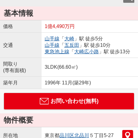
基本情報
価格
1億4,490万円
山手線
「
大崎
」駅 徒歩5分
交通
山手線
「
五反田
」駅 徒歩10分
東急池上線
「
大崎広小路
」駅 徒歩13分
間取り
3LDK(66.60㎡)
(専有面積)
築年月
1996年 11月(築29年)
お問い合わせ(無料)
物件概要
所在地
東京都
品川区
北品川
５丁目5-27