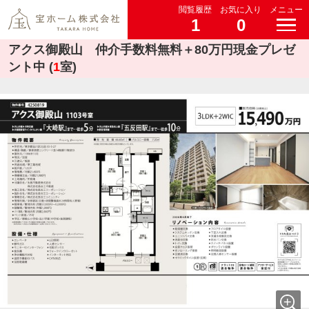
閲覧履歴
お気に入り
メニュー
1
0
アクス御殿山 仲介手数料無料＋80万円現金プレゼ
ント中 (
1
室)