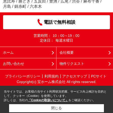
恵比寿
/
勝どき
/
五反田
/
豊洲
/
広尾
/
渋谷
/
麻布十番
/
月島
/
錦糸町
/
六本木
電話で無料相談
営業時間：
10：00～19：00
定休日：
毎週水曜日
ホーム
会社概要
お問い合わせ
物件リクエスト
プライバシーポリシー
利用規約
アクセスマップ
PCサイト
Copyright(c) 宝ホーム株式会社 All rights reserved.
当サイトでは、お客様の当サイト利用状況把握、サービス向上検討を目的と
して、クッキー（Cookie）を使用しています。
詳しくは、当社の
「Cookieの取扱いについて」
をご確認ください。
閉じる