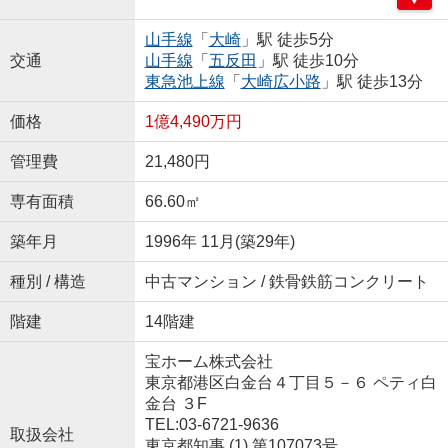
山手線
「
大崎
」駅 徒歩5分
交通
山手線
「
五反田
」駅 徒歩10分
東急池上線
「
大崎広小路
」駅 徒歩13分
価格
1億4,490万円
管理費
21,480円
専有面積
66.60㎡
築年月
1996年 11月(築29年)
種別 / 構造
中古マンション / 鉄骨鉄筋コンクリート
階建
14階建
宝ホーム株式会社
東京都港区白金台４丁目５－６ ペティ白
金台 ３F
TEL:03-6721-9636
取扱会社
東京都知事 (1) 第107073号